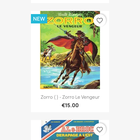
NEW
favorite_border
Zorro ( ) - Zorro Le Vengeur
€15.00
favorite_border