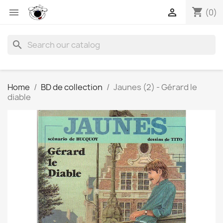
shopping_cart


(0)
search
Home
BD de collection
Jaunes (2) - Gérard le
diable