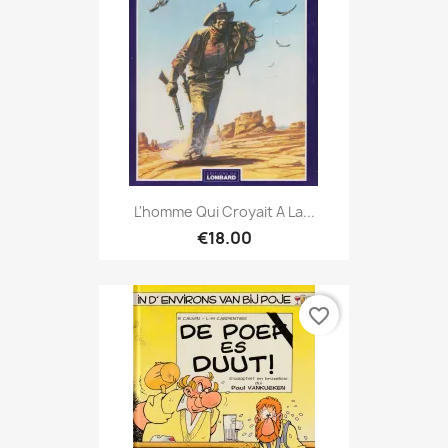
L'homme Qui Croyait A La...
€18.00
favorite_border