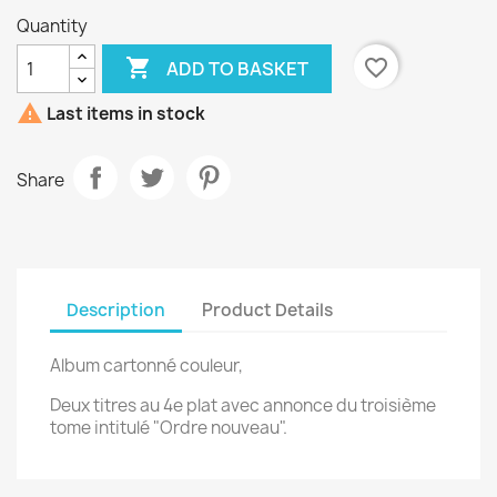
Quantity

favorite_border
ADD TO BASKET

Last items in stock
Share
Description
Product Details
Album cartonné couleur,
Deux titres au 4e plat avec annonce du troisième
tome intitulé "Ordre nouveau".