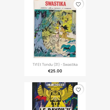
favorite_border
Tif Et Tondu (31) - Swastika
€25.00
favorite_border