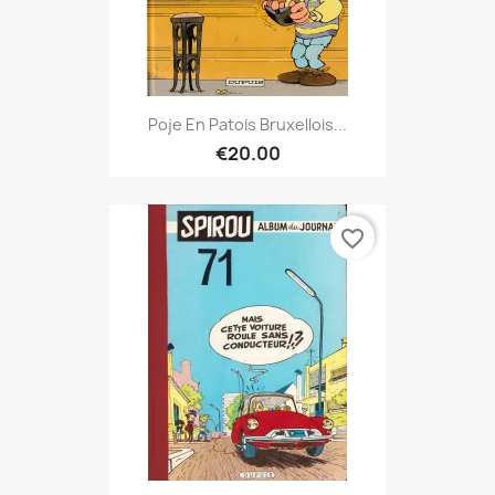
Poje En Patois Bruxellois...
€20.00
favorite_border