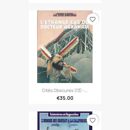
favorite_border
Cités Obscures (13) -...
€35.00
favorite_border