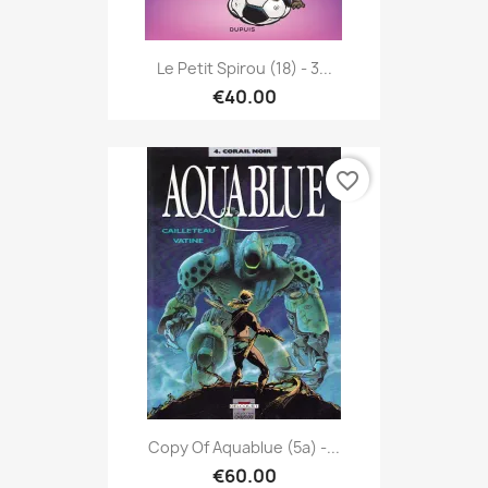
Le Petit Spirou (18) - 3...
€40.00
favorite_border
Copy Of Aquablue (5a) -...
€60.00