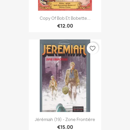
Copy Of Bob Et Bobette...
€12.00
favorite_border
Jérémiah (19) - Zone Frontière
€15.00