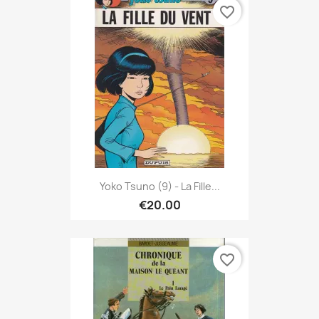
favorite_border
Yoko Tsuno (9) - La Fille...
€20.00
favorite_border