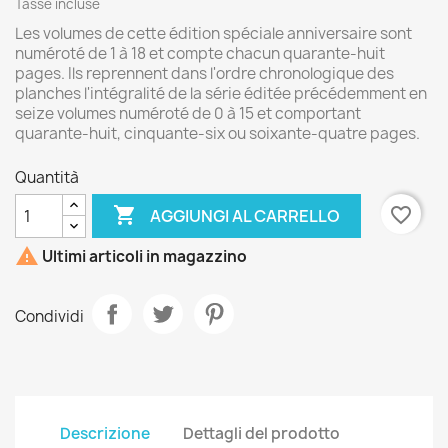
Tasse incluse
Les volumes de cette édition spéciale anniversaire sont
numéroté de 1 à 18 et compte chacun quarante-huit
pages. Ils reprennent dans l'ordre chronologique des
planches l'intégralité de la série éditée précédemment en
seize volumes numéroté de 0 à 15 et comportant
quarante-huit, cinquante-six ou soixante-quatre pages.
Quantità

favorite_border
AGGIUNGI AL CARRELLO

Ultimi articoli in magazzino
Condividi
Descrizione
Dettagli del prodotto