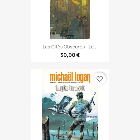
Les Cités Obscures - Le...
30,00 €
favorite_border