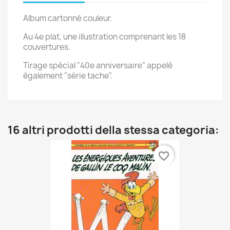
Album cartonné couleur.
Au 4e plat, une illustration comprenant les 18
couvertures.
Tirage spécial "40e anniversaire" appelé
également "série tache".
16 altri prodotti della stessa categoria:
favorite_border