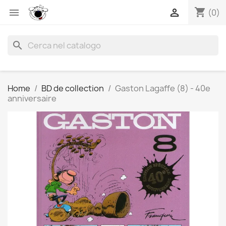
shopping_cart


(0)
search
Home
BD de collection
Gaston Lagaffe (8) - 40e
anniversaire