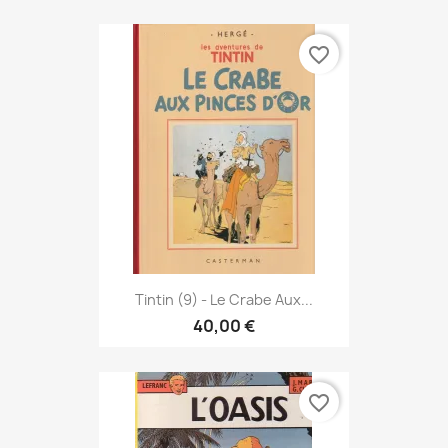
favorite_border
Tintin (9) - Le Crabe Aux...
40,00 €
favorite_border