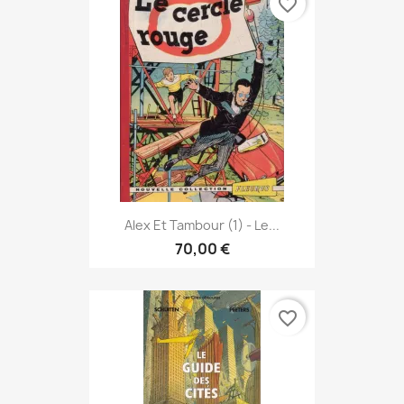
favorite_border
Alex Et Tambour (1) - Le...
70,00 €
favorite_border