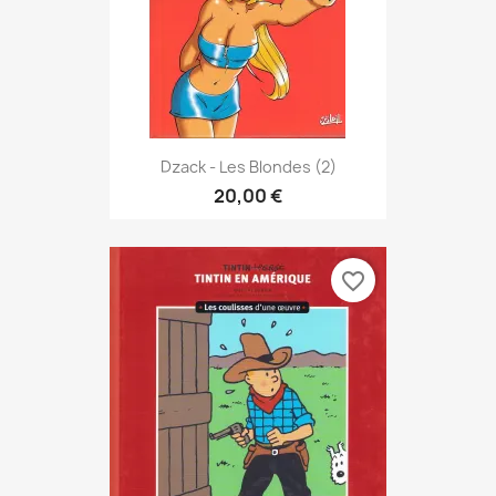
Dzack - Les Blondes (2)
20,00 €
favorite_border