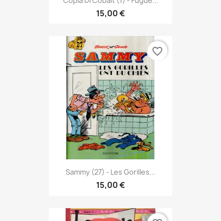
Copia Di Cobalt (1) - Fugue...
15,00 €
favorite_border
Sammy (27) - Les Gorilles...
15,00 €