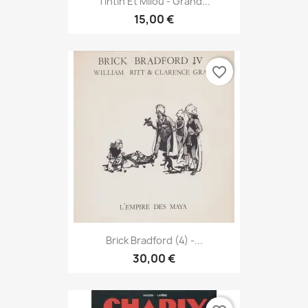
Tintin Et Milou - Grand...
15,00 €
favorite_border
Brick Bradford (4) -...
30,00 €