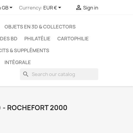



h GB
Currency:
EUR €
Sign in
OBJETS EN 3D & COLLECTORS
UDES BD
PHILATÉLIE
CARTOPHILIE
CITS & SUPPLÉMENTS
INTÉGRALE
search
) - ROCHEFORT 2000