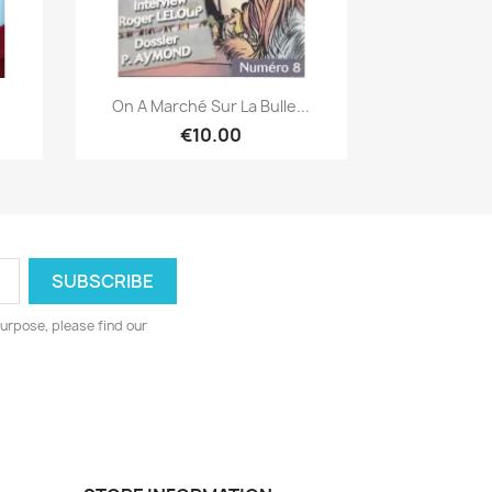
Quick view

On A Marché Sur La Bulle...
€10.00
urpose, please find our