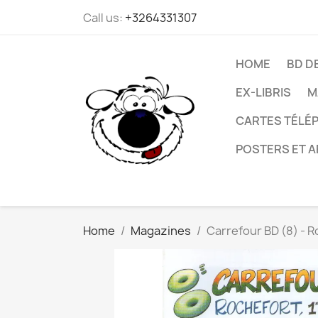
Call us:
+3264331307
HOME
BD D
EX-LIBRIS
M
CARTES TÉLÉP
POSTERS ET A
Home
Magazines
Carrefour BD (8) - 