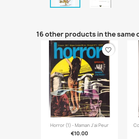
16 other products in the same 
favorite_border
Quick view

Horror (1) - Maman J'ai Peur
Co
€10.00