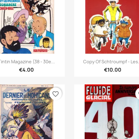
Quick view
Quick view


Tintin Magazine (38 - 30e...
Copy Of Schtroumpf - Les.
€4.00
€10.00
favorite_border
fa