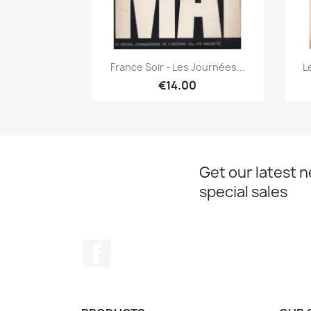
Quick view

France Soir - Les Journées...
L
€14.00
Get our latest 
special sales
Facebook