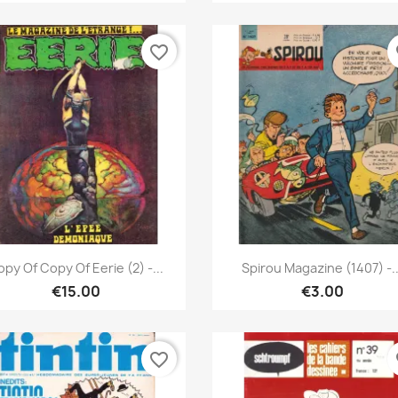
favorite_border
fa
Quick view
Quick view


py Of Copy Of Eerie (2) -...
Spirou Magazine (1407) -..
€15.00
€3.00
favorite_border
fa