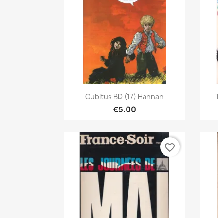
Quick view

Cubitus BD (17) Hannah
€5.00
favorite_border