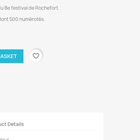
 du 8e festival de Rochefort.
dont 500 numérotés.
favorite_border
BASKET
ct Details
leur.