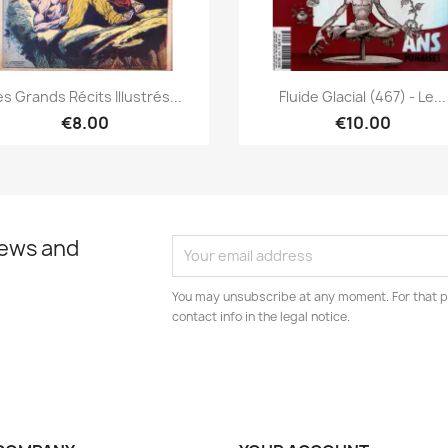
Quick view
Quick view


es Grands Récits Illustrés...
Fluide Glacial (467) - Le...
€8.00
€10.00
news and
You may unsubscribe at any moment. For that p
contact info in the legal notice.