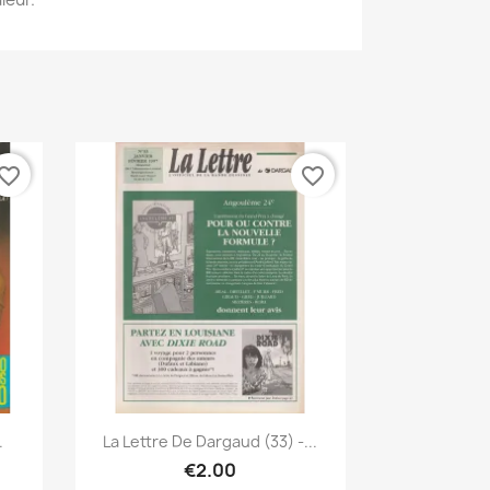
vorite_border
favorite_border
Quick view

.
La Lettre De Dargaud (33) -...
€2.00