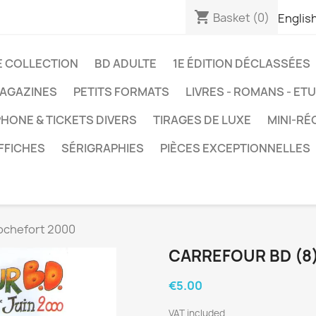
shopping_cart
Basket
(0)
Englis
E COLLECTION
BD ADULTE
1E ÉDITION DÉCLASSÉES
AGAZINES
PETITS FORMATS
LIVRES - ROMANS - ET
HONE & TICKETS DIVERS
TIRAGES DE LUXE
MINI-RÉ
FFICHES
SÉRIGRAPHIES
PIÈCES EXCEPTIONNELLES
Rochefort 2000
CARREFOUR BD (8
€5.00
VAT included