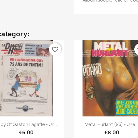
category:
favorite_border
fa
Quick view
Quick view


py Of Gaston Lagaffe - Un...
Métal Hurlant (95) - Une..
€6.00
€8.00