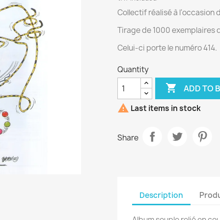
Collectif réalisé à l'occasion
Tirage de 1000 exemplaires 
Celui-ci porte le numéro 414.
Quantity

ADD TO 

Last items in stock
Share
Description
Produ
Album souple relié en cou