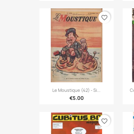
favorite_border
Quick view

Le Moustique (42) - Si...
Co
€5.00
favorite_border