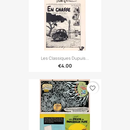
Les Classiques Dupuis...
€4.00
favorite_border