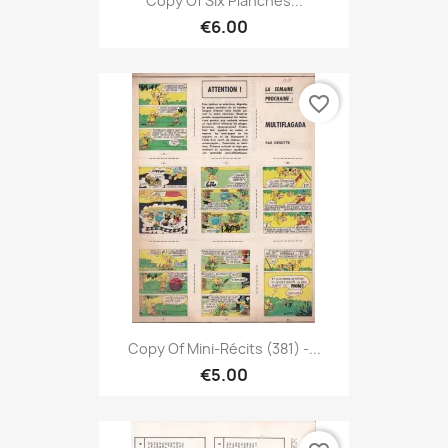
Copy Of Six Planches...
€6.00
favorite_border
Copy Of Mini-Récits (381) -...
€5.00