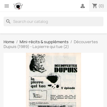
shopping_cart


(0)
search
Home
Mini-récits & suppléments
Découvertes
Dupuis (1989) - La pierre qui tue (2)