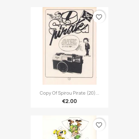
favorite_border
Copy Of Spirou Pirate (20)...
€2.00
favorite_border