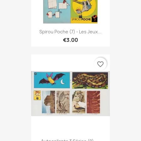
Spirou Poche (7) - Les Jeux...
€3.00
favorite_border