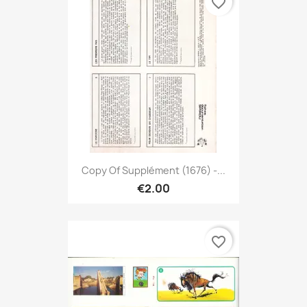
favorite_border
Copy Of Supplément (1676) -...
€2.00
favorite_border