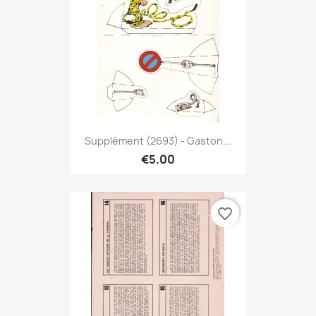
Supplément (2693) - Gaston...
€5.00
favorite_border