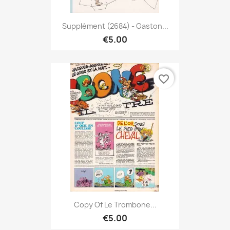
Supplément (2684) - Gaston...
€5.00
favorite_border
Copy Of Le Trombone...
€5.00