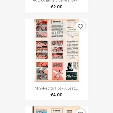
Autocollants 3 Séries (8) -...
€2.00
favorite_border
Mini-Récits (13) - A L'est...
€4.00