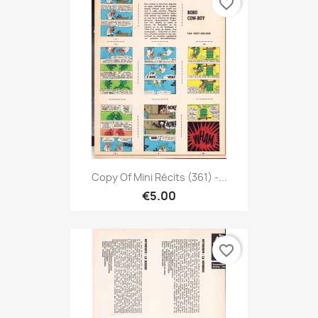
favorite_border
Copy Of Mini Récits (361) -...
€5.00
favorite_border