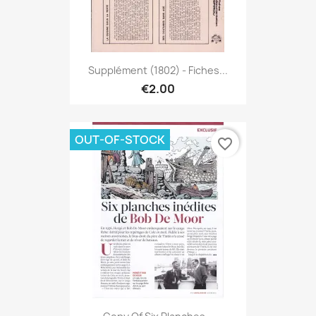
Supplément (1802) - Fiches...
€2.00
OUT-OF-STOCK
favorite_border