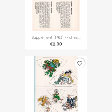
Supplément (1763) - Fiches...
€2.00
favorite_border