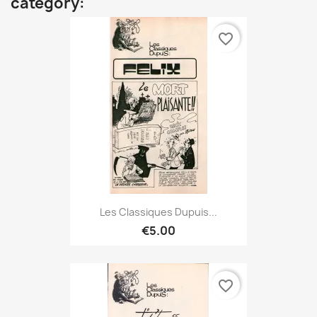
category:
favorite_border
Les Classiques Dupuis...
€5.00
favorite_border