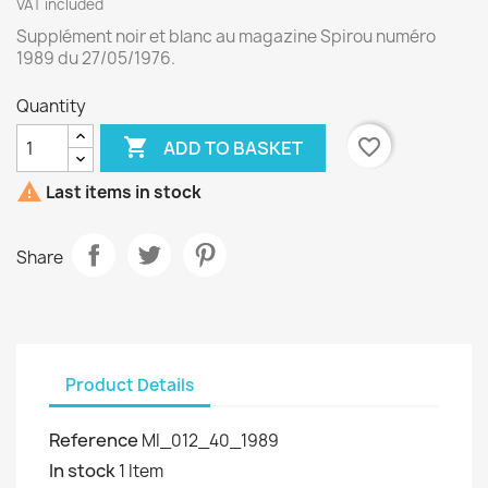
VAT included
Supplément noir et blanc au magazine Spirou numéro
1989 du 27/05/1976.
Quantity

favorite_border
ADD TO BASKET

Last items in stock
Share
Product Details
Reference
MI_012_40_1989
In stock
1 Item