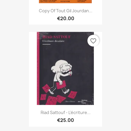
Copy Of Tout Gil Jourdan...
€20.00
favorite_border
Riad Sattouf - L'écriture...
€25.00