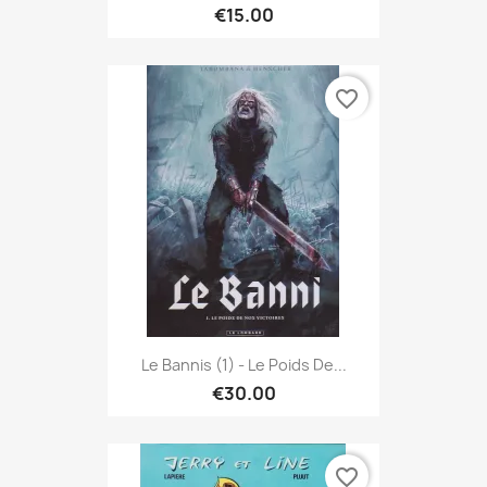
€15.00
favorite_border
Le Bannis (1) - Le Poids De...
€30.00
favorite_border