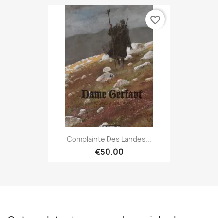
favorite_border
Complainte Des Landes...
€50.00