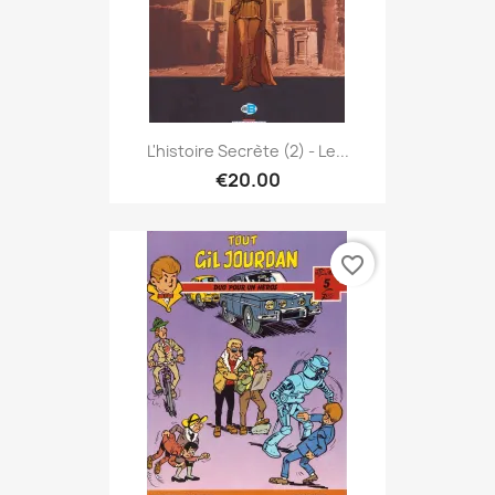
L'histoire Secrète (2) - Le...
€20.00
favorite_border