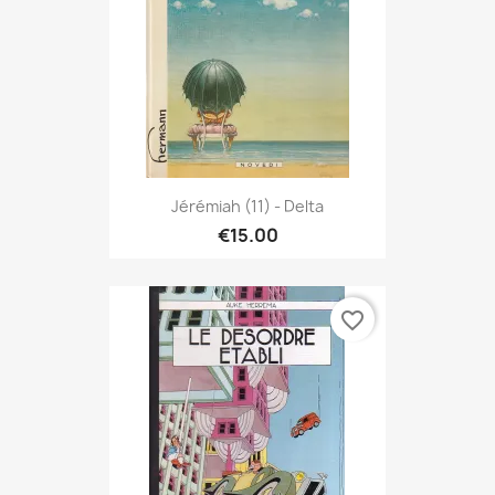
Jérémiah (11) - Delta
€15.00
favorite_border