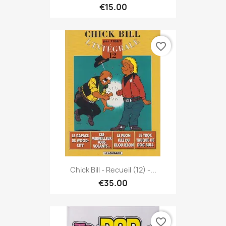
€15.00
favorite_border
Chick Bill - Recueil (12) -...
€35.00
favorite_border