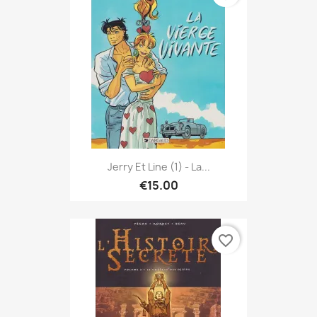
Jerry Et Line (1) - La...
€15.00
favorite_border