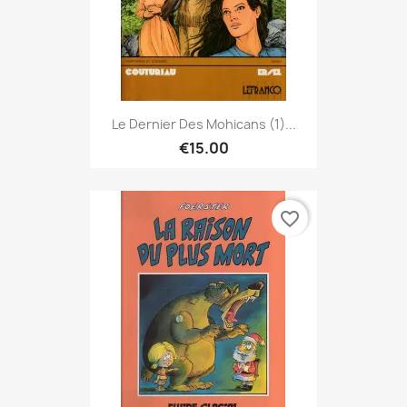
Le Dernier Des Mohicans (1)...
€15.00
favorite_border