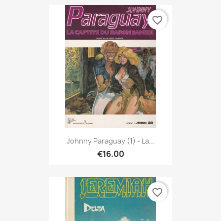
favorite_border
Johnny Paraguay (1) - La...
€16.00
favorite_border