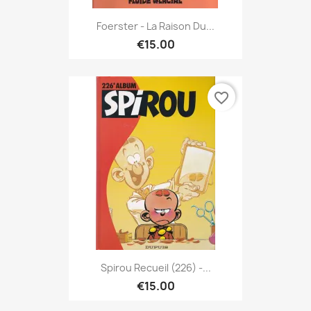
Foerster - La Raison Du...
€15.00
favorite_border
Spirou Recueil (226) -...
€15.00