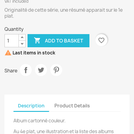
VAT included
Originalité de cette série, une résumé apparait sur le 1e
plat.
Quantity

favorite_border
ADD TO BASKET

Last items in stock
Share
Description
Product Details
Album cartonné couleur.
Au 4e plat, une illustration et la liste des albums