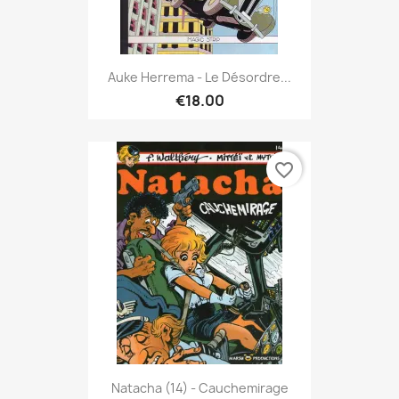
Auke Herrema - Le Désordre...
€18.00
favorite_border
Natacha (14) - Cauchemirage