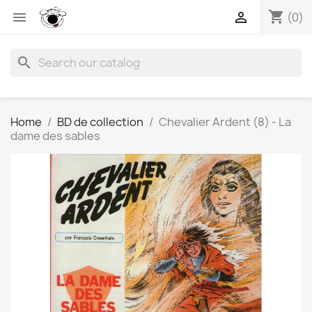
shopping_cart


(0)
search
Home
BD de collection
Chevalier Ardent (8) - La
dame des sables