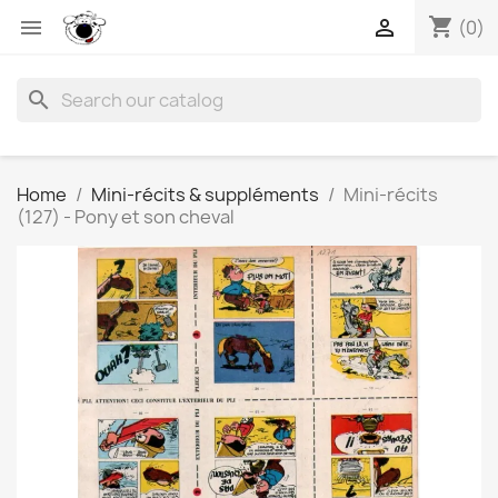
shopping_cart


(0)
search
Home
Mini-récits & suppléments
Mini-récits
(127) - Pony et son cheval