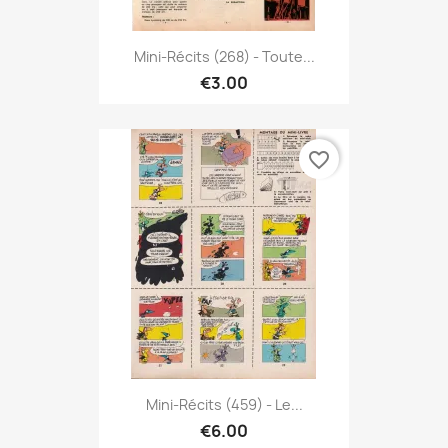
Mini-Récits (268) - Toute...
€3.00
favorite_border
Mini-Récits (459) - Le...
€6.00