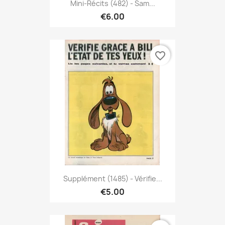
Mini-Récits (482) - Sam...
€6.00
favorite_border
Supplément (1485) - Vérifie...
€5.00