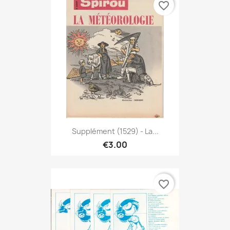
favorite_border
Supplément (1529) - La...
€3.00
favorite_border