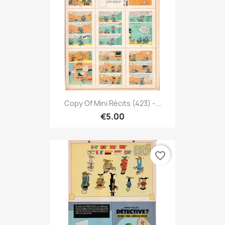
Copy Of Mini Récits (423) -...
€5.00
favorite_border