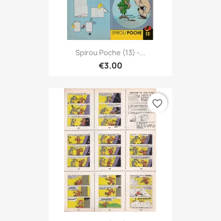
Spirou Poche (13) -...
€3.00
favorite_border