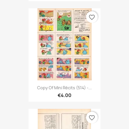
favorite_border
Copy Of Mini Récits (514) -...
€4.00
favorite_border