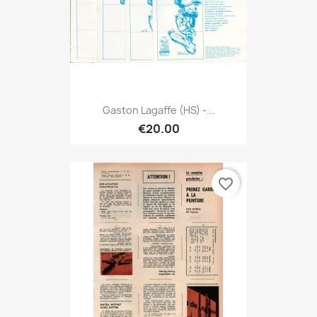
Gaston Lagaffe (HS) -...
€20.00
favorite_border