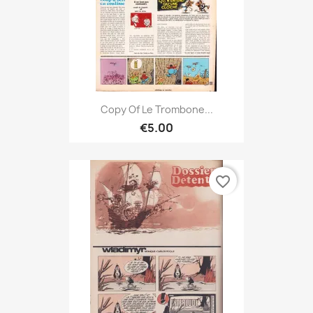
Copy Of Le Trombone...
€5.00
favorite_border