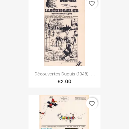
favorite_border
Découvertes Dupuis (1948) -...
€2.00
favorite_border