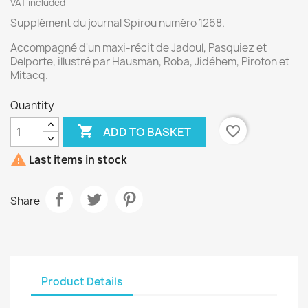
VAT included
Supplément du journal Spirou numéro 1268.
Accompagné d'un maxi-récit de Jadoul, Pasquiez et
Delporte, illustré par Hausman, Roba, Jidéhem, Piroton et
Mitacq.
Quantity

favorite_border
ADD TO BASKET

Last items in stock
Share
Product Details