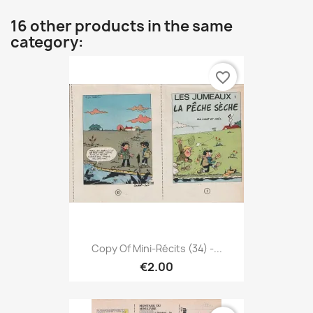
16 other products in the same
category:
favorite_border
Copy Of Mini-Récits (34) -...
€2.00