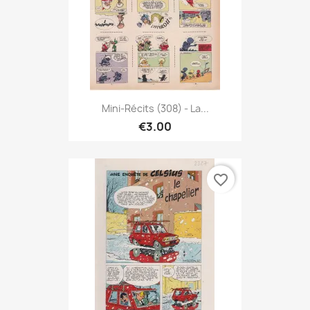
Mini-Récits (308) - La...
€3.00
favorite_border