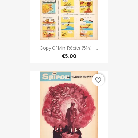
Copy Of Mini Récits (514) -...
€5.00
favorite_border