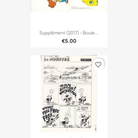
Supplément (2017) - Boule...
€5.00
favorite_border