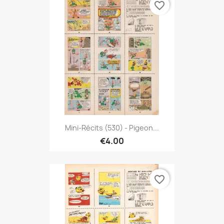
favorite_border
Mini-Récits (530) - Pigeon...
€4.00
favorite_border