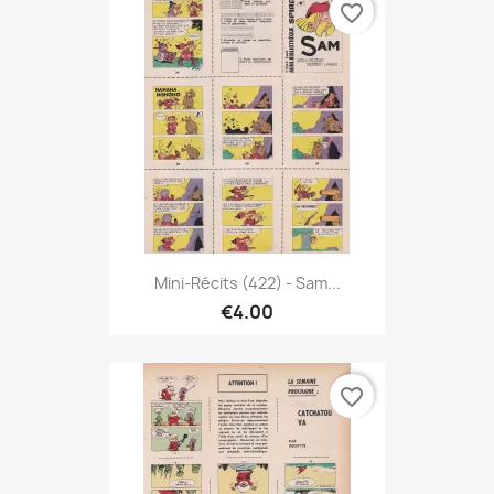
favorite_border
Mini-Récits (422) - Sam...
€4.00
favorite_border