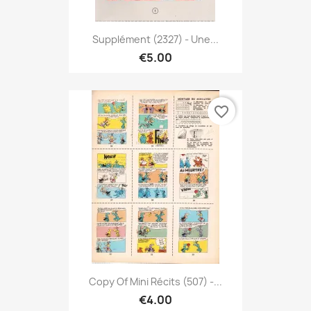
Supplément (2327) - Une...
€5.00
favorite_border
Copy Of Mini Récits (507) -...
€4.00