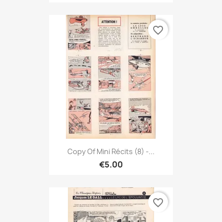
favorite_border
Copy Of Mini Récits (8) -...
€5.00
favorite_border