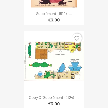
Supplément (1510) -...
€3.00
favorite_border
Copy Of Supplément (2124) -...
€3.00