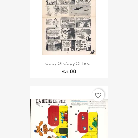
Copy Of Copy Of Les...
€3.00
favorite_border