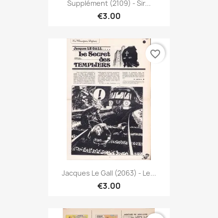
Supplément (2109) - Sir...
€3.00
favorite_border
Jacques Le Gall (2063) - Le...
€3.00