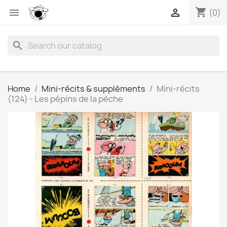
shopping_cart


(0)
search
Home
Mini-récits & suppléments
Mini-récits
(124) - Les pépins de la pèche