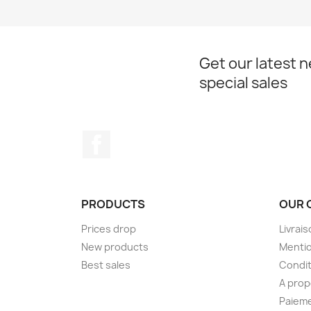
Get our latest 
special sales
Facebook
PRODUCTS
OUR 
Prices drop
Livrai
New products
Mentio
Best sales
Condit
A pro
Paieme