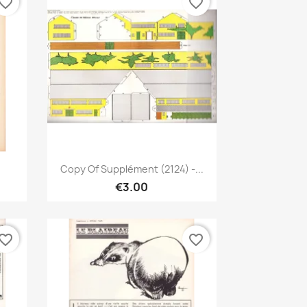
vorite_border
favorite_border
Quick view

Copy Of Supplément (2124) -...
€3.00
vorite_border
favorite_border