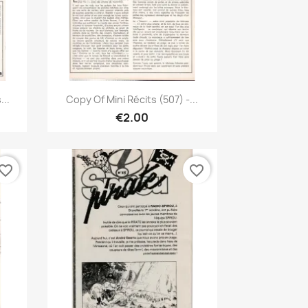
Quick view

...
Copy Of Mini Récits (507) -...
€2.00
vorite_border
favorite_border