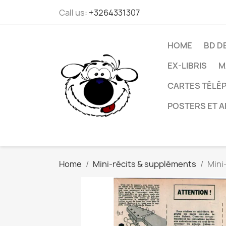
Call us:
+3264331307
HOME
BD D
EX-LIBRIS
M
CARTES TÉLÉP
POSTERS ET A
Home
Mini-récits & suppléments
Mini