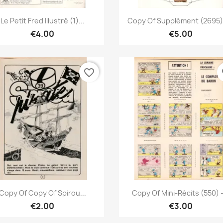
Quick view
Quick view


Le Petit Fred Illustré (1)...
Copy Of Supplément (2695) -
€4.00
€5.00
favorite_border
fa
Quick view
Quick view


Copy Of Copy Of Spirou...
Copy Of Mini-Récits (550) -.
€2.00
€3.00