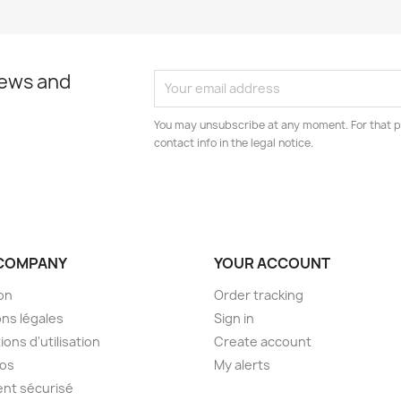
news and
You may unsubscribe at any moment. For that p
contact info in the legal notice.
COMPANY
YOUR ACCOUNT
son
Order tracking
ns légales
Sign in
ions d'utilisation
Create account
pos
My alerts
nt sécurisé