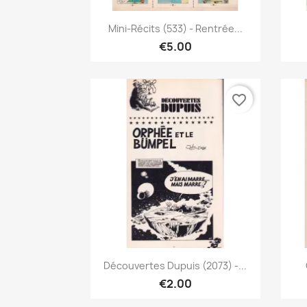
Quick view

Mini-Récits (533) - Rentrée...
€5.00
favorite_border
Quick view

Découvertes Dupuis (2073) -...
€2.00