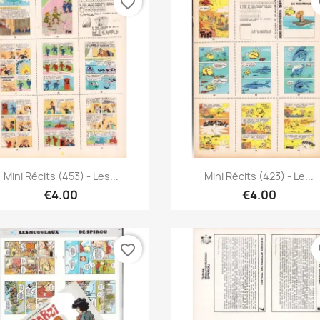
favorite_border
fa
Quick view
Quick view


Mini Récits (453) - Les...
Mini Récits (423) - Le...
€4.00
€4.00
favorite_border
fa