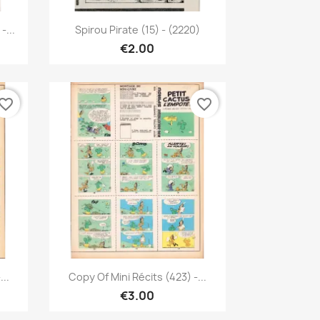
Quick view

...
Spirou Pirate (15) - (2220)
€2.00
vorite_border
favorite_border
Quick view

..
Copy Of Mini Récits (423) -...
€3.00