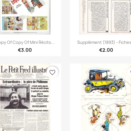
Quick view
Quick view


py Of Copy Of Mini Récits...
Supplément (1893) - Fiches
€3.00
€2.00
favorite_border
fa