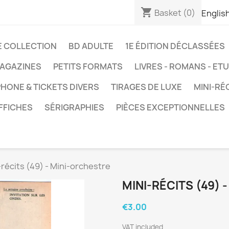
shopping_cart
Basket
(0)
Englis
E COLLECTION
BD ADULTE
1E ÉDITION DÉCLASSÉES
AGAZINES
PETITS FORMATS
LIVRES - ROMANS - ET
HONE & TICKETS DIVERS
TIRAGES DE LUXE
MINI-RÉ
FFICHES
SÉRIGRAPHIES
PIÈCES EXCEPTIONNELLES
-récits (49) - Mini-orchestre
MINI-RÉCITS (49)
€3.00
VAT included