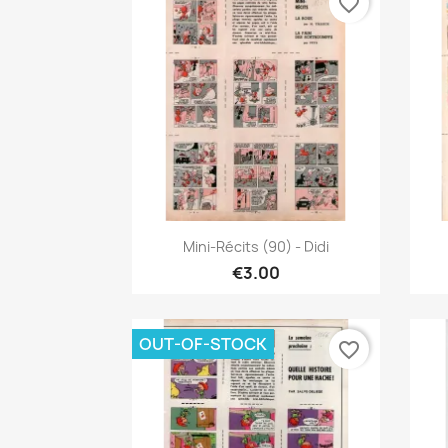
favorite_border
Quick view

Mini-Récits (90) - Didi
€3.00
OUT-OF-STOCK
favorite_border