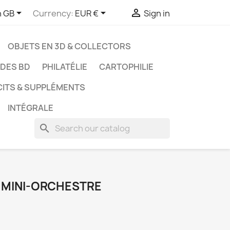



h GB
Currency:
EUR €
Sign in
OBJETS EN 3D & COLLECTORS
UDES BD
PHILATÉLIE
CARTOPHILIE
CITS & SUPPLÉMENTS
INTÉGRALE
search
 - MINI-ORCHESTRE