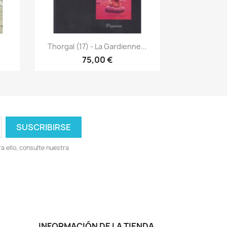
Vista rápida

Thorgal (17) - La Gardienne...
75,00 €
 ello, consulte nuestra
INFORMACIÓN DE LA TIENDA