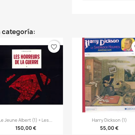
 categoría:
favorite_border
fa
Vista rápida
Vista rápida


Le Jeune Albert (1) + Les...
Harry Dickson (1)
150,00 €
55,00 €