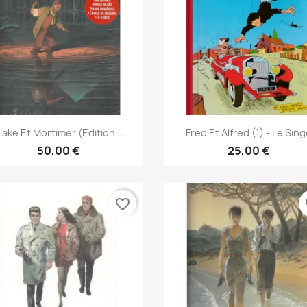
Vista rápida
Vista rápida


lake Et Mortimer (Edition...
Fred Et Alfred (1) - Le Sin
50,00 €
25,00 €
favorite_border
fa