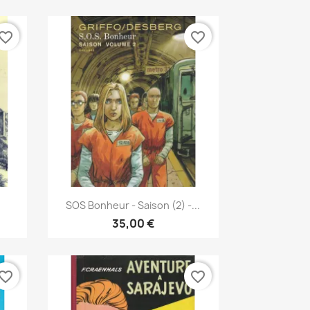
vorite_border
favorite_border
Vista rápida

SOS Bonheur - Saison (2) -...
35,00 €
vorite_border
favorite_border