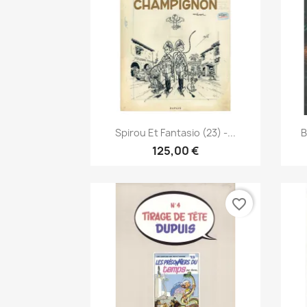
Vista rápida

Spirou Et Fantasio (23) -...
B
125,00 €
favorite_border