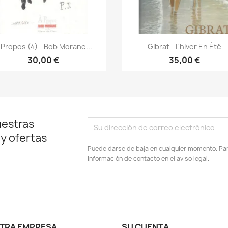
Vista rápida
Vista rápida


 Propos (4) - Bob Morane...
Gibrat - L'hiver En Été
30,00 €
35,00 €
uestras
 y ofertas
Puede darse de baja en cualquier momento. Para
información de contacto en el aviso legal.
TRA EMPRESA
SU CUENTA