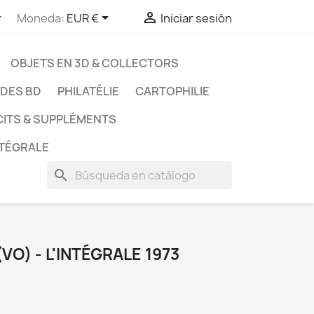



Moneda:
EUR €
Iniciar sesión
OBJETS EN 3D & COLLECTORS
UDES BD
PHILATÉLIE
CARTOPHILIE
CITS & SUPPLÉMENTS
NTÉGRALE
search
O) - L'INTÉGRALE 1973