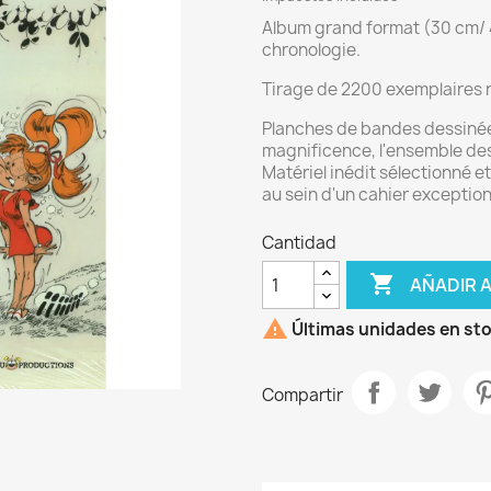
Album grand format (30 cm/ 
chronologie.
Tirage de 2200 exemplaires n
Planches de bandes dessinées
magnificence, l'ensemble des
Matériel inédit sélectionné e
au sein d'un cahier exception
Cantidad

AÑADIR 

Últimas unidades en st
Compartir