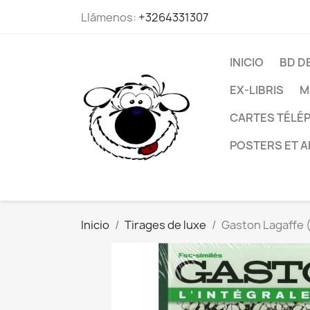
Llámenos:
+3264331307
INICIO
BD D
EX-LIBRIS
M
CARTES TÉLÉP
POSTERS ET A
Inicio
Tirages de luxe
Gaston Lagaffe (V