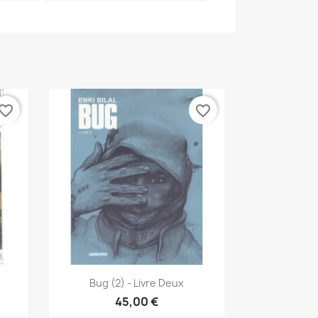
vorite_border
favorite_border
Vista rápida

Bug (2) - Livre Deux
45,00 €