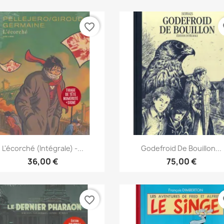
favorite_border
fa
Vista rápida
Vista rápida


L'écorché (Intégrale) -...
Godefroid De Bouillon...
36,00 €
75,00 €
favorite_border
fa