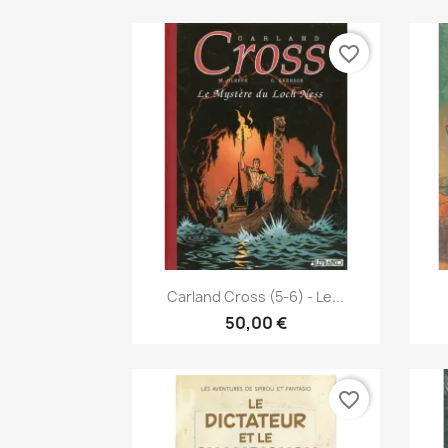
favorite_border
Vista rápida

Carland Cross (5-6) - Le...
50,00 €
favorite_border