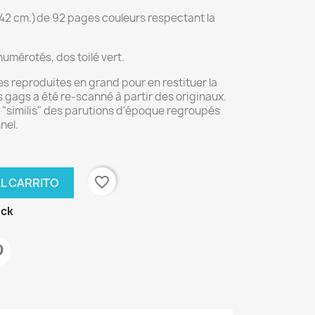
42 cm.)de 92 pages couleurs respectant la
umérotés, dos toilé vert.
 reproduites en grand pour en restituer la
 gags a été re-scanné à partir des originaux.
t "similis" des parutions d'époque regroupés
nel.
favorite_border
AL CARRITO
ock