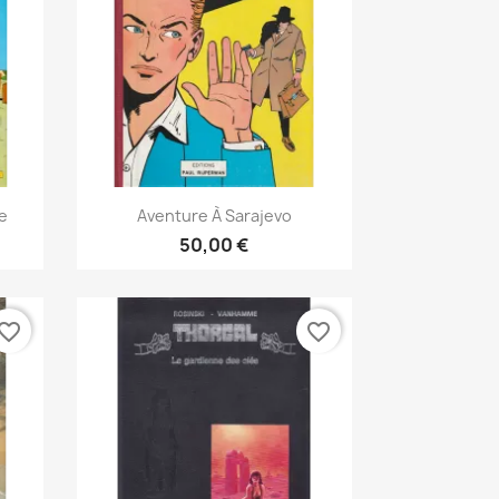
Vista rápida

ge
Aventure À Sarajevo
50,00 €
vorite_border
favorite_border