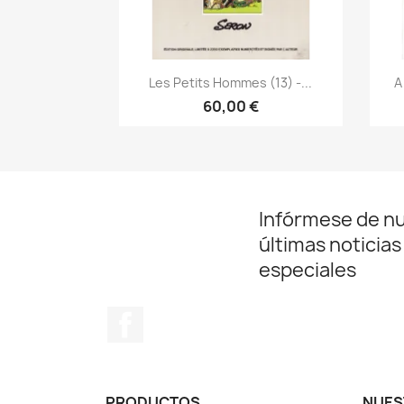
Vista rápida

Les Petits Hommes (13) -...
A
60,00 €
Infórmese de n
últimas noticias
especiales
Facebook
PRODUCTOS
NUES