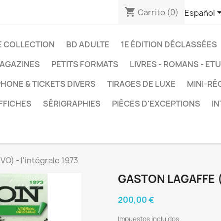
shopping_cart
Carrito
(0)
Español
E COLLECTION
BD ADULTE
1E ÉDITION DÉCLASSÉES
AGAZINES
PETITS FORMATS
LIVRES - ROMANS - ET
HONE & TICKETS DIVERS
TIRAGES DE LUXE
MINI-RÉ
FFICHES
SÉRIGRAPHIES
PIÈCES D'EXCEPTIONS
I
O) - l'intégrale 1973
GASTON LAGAFFE (V
200,00 €
Impuestos incluidos