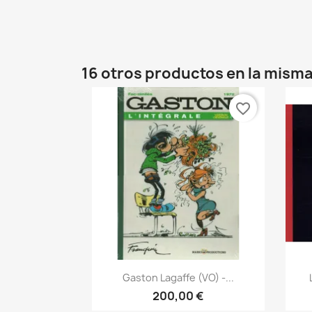
16 otros productos en la misma
favorite_border
Vista rápida

Gaston Lagaffe (VO) -...
200,00 €