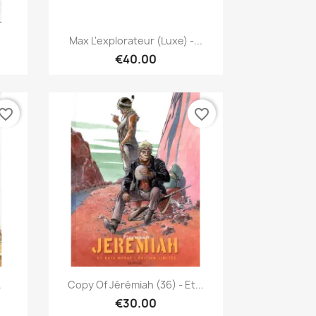
Quick view

Max L'explorateur (Luxe) -...
€40.00
vorite_border
favorite_border
Quick view

.
Copy Of Jérémiah (36) - Et...
€30.00