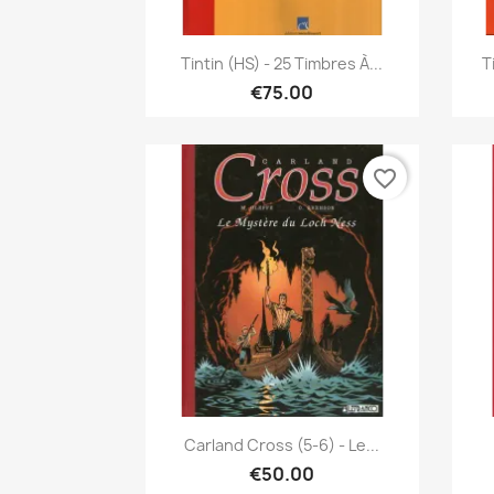
Quick view

Tintin (HS) - 25 Timbres À...
T
€75.00
favorite_border
Quick view

Carland Cross (5-6) - Le...
€50.00