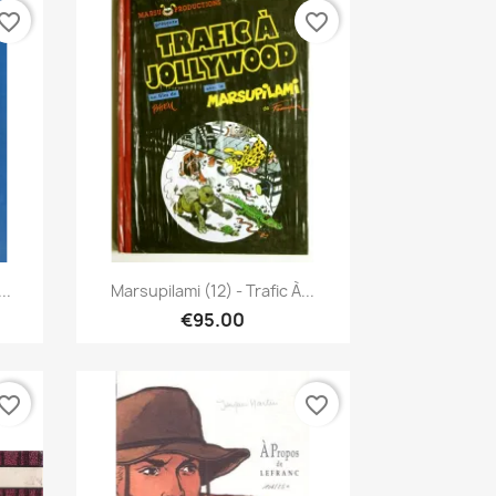
vorite_border
favorite_border
Quick view

..
Marsupilami (12) - Trafic À...
€95.00
vorite_border
favorite_border