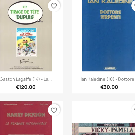
favorite_border
fa
Quick view
Quick view


Gaston Lagaffe (14) - La...
Ian Kaledine (10) - Dottore.
€120.00
€30.00
favorite_border
fa