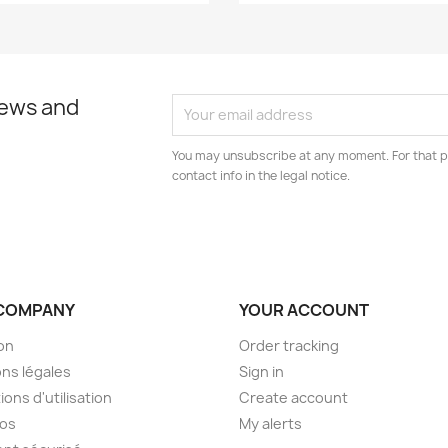
news and
You may unsubscribe at any moment. For that p
contact info in the legal notice.
COMPANY
YOUR ACCOUNT
son
Order tracking
ns légales
Sign in
ions d'utilisation
Create account
pos
My alerts