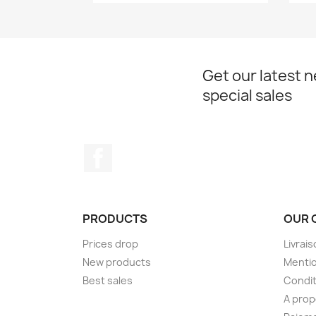
Get our latest 
special sales
Facebook
PRODUCTS
OUR 
Prices drop
Livrai
New products
Mentio
Best sales
Condit
A pro