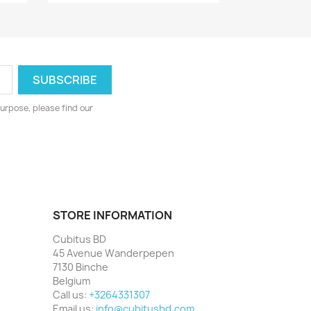
urpose, please find our
STORE INFORMATION
Cubitus BD
45 Avenue Wanderpepen
7130 Binche
Belgium
Call us:
+3264331307
Email us:
info@cubitusbd.com