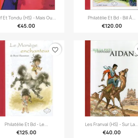
Quick view
Quick view


if Et Tondu (HS) - Mais Ou...
Philatélie Et Bd - Bill À...
€45.00
€120.00
favorite_border
fa
Quick view
Quick view


Philatélie Et Bd - Le...
Les Franval (HS) - Sur La..
€125.00
€40.00