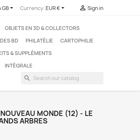



h GB
Currency:
EUR €
Sign in
OBJETS EN 3D & COLLECTORS
UDES BD
PHILATÉLIE
CARTOPHILIE
CITS & SUPPLÉMENTS
INTÉGRALE
search
 NOUVEAU MONDE (12) - LE
ANDS ARBRES