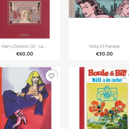
Quick view
Quick view


Harry Dickson (4) - Le...
Vicky Et Pamela
€60.00
€30.00
favorite_border
fa