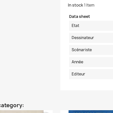
In stock
1 Item
Data sheet
Etat
Dessinateur
Scénariste
Année
Editeur
category: