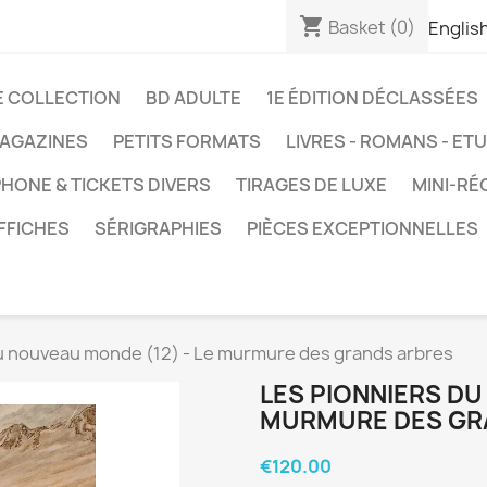
shopping_cart
Basket
(0)
Englis
E COLLECTION
BD ADULTE
1E ÉDITION DÉCLASSÉES
AGAZINES
PETITS FORMATS
LIVRES - ROMANS - ET
HONE & TICKETS DIVERS
TIRAGES DE LUXE
MINI-RÉ
FFICHES
SÉRIGRAPHIES
PIÈCES EXCEPTIONNELLES
u nouveau monde (12) - Le murmure des grands arbres
LES PIONNIERS DU
MURMURE DES GR
€120.00