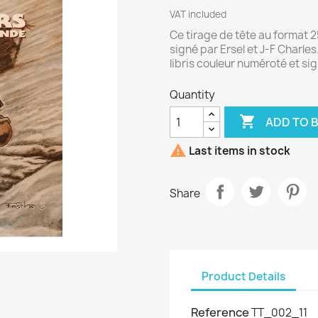
VAT included
Ce tirage de tête au format 2
signé par Ersel et J-F Charl
libris couleur numéroté et sig
Quantity

ADD TO 

Last items in stock
Share
Product Details
Reference
TT_002_11