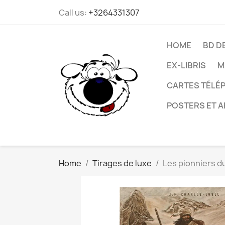
Call us:
+3264331307
HOME
BD D
EX-LIBRIS
M
CARTES TÉLÉP
POSTERS ET A
Home
Tirages de luxe
Les pionniers d