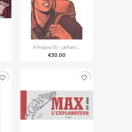
Quick view

A Propos (5) - Lefranc...
€30.00
vorite_border
favorite_border