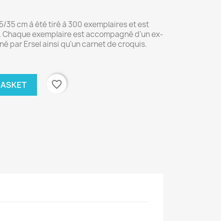
5/35 cm à été tiré à 300 exemplaires et est
es. Chaque exemplaire est accompagné d'un ex-
né par Ersel ainsi qu'un carnet de croquis.
favorite_border
BASKET