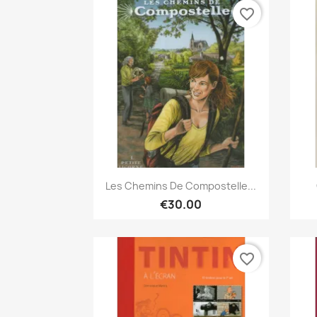
favorite_border
Quick view

Les Chemins De Compostelle...
€30.00
favorite_border