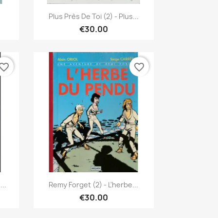
Quick view

Plus Près De Toi (2) - Plus...
€30.00
vorite_border
favorite_border
Quick view

..
Remy Forget (2) - L'herbe...
€30.00