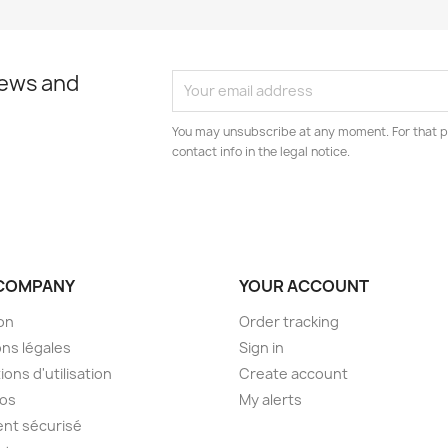
news and
You may unsubscribe at any moment. For that p
contact info in the legal notice.
COMPANY
YOUR ACCOUNT
son
Order tracking
ns légales
Sign in
ions d'utilisation
Create account
pos
My alerts
nt sécurisé