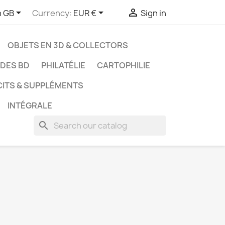



h GB
Currency:
EUR €
Sign in
OBJETS EN 3D & COLLECTORS
UDES BD
PHILATÉLIE
CARTOPHILIE
CITS & SUPPLÉMENTS
INTÉGRALE
search