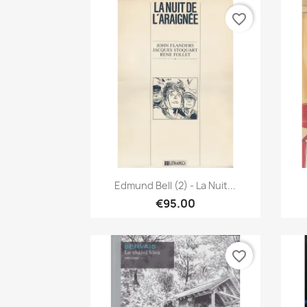
favorite_border
Quick view

Edmund Bell (2) - La Nuit...
€95.00
favorite_border