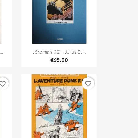
Quick view

..
Jérémiah (12) - Julius Et...
€95.00
vorite_border
favorite_border