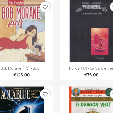
favorite_border
fa
Quick view
Quick view


Bob Morane (HS) - Bob...
Thorgal (17) - La Gardienne.
€125.00
€75.00
favorite_border
fa