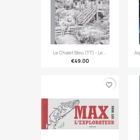
Quick view

Le Chalet Bleu (TT) - Le...
Aq
€49.00
favorite_border