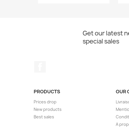
Get our latest 
special sales
Facebook
PRODUCTS
OUR 
Prices drop
Livrai
New products
Mentio
Best sales
Condit
A pro