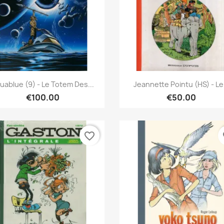
Quick view
Quick view


uablue (9) - Le Totem Des...
Jeannette Pointu (HS) - Le.
€100.00
€50.00
favorite_border
fa