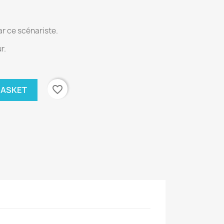
.
r ce scénariste.
r.
favorite_border
BASKET