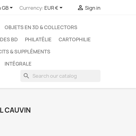



h GB
Currency:
EUR €
Sign in
OBJETS EN 3D & COLLECTORS
UDES BD
PHILATÉLIE
CARTOPHILIE
CITS & SUPPLÉMENTS
INTÉGRALE
search
UL CAUVIN