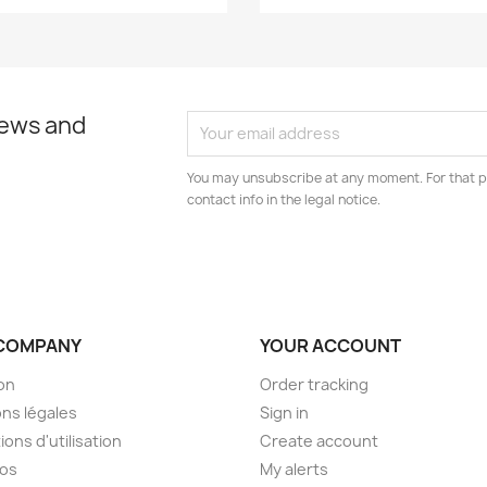
news and
You may unsubscribe at any moment. For that p
contact info in the legal notice.
COMPANY
YOUR ACCOUNT
son
Order tracking
ns légales
Sign in
ions d'utilisation
Create account
pos
My alerts