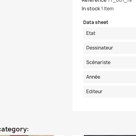
Reference
TT_001_19
In stock
1 Item
Data sheet
Etat
Dessinateur
Scénariste
Année
Editeur
category: