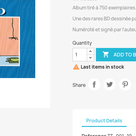
Album tiré à 750 exemplaires
Une des rares BD dessinée pa
Numéroté et signé par l'auteu
Quantity

ADD TO 

Last items in stock
Share
Product Details