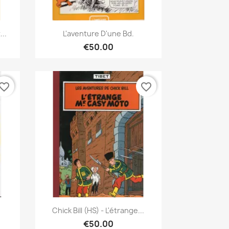
Quick view

..
L'aventure D'une Bd.
€50.00
vorite_border
favorite_border
Quick view

Chick Bill (HS) - L'étrange...
€50.00