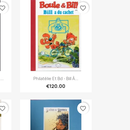
vorite_border
favorite_border
Quick view

..
Philatélie Et Bd - Bill À...
€120.00
vorite_border
favorite_border