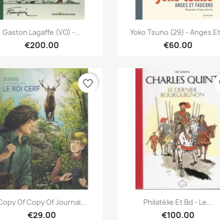
Quick view
Quick view


Gaston Lagaffe (VO) -...
Yoko Tsuno (29) - Anges Et.
€200.00
€60.00
favorite_border
fa
Quick view
Quick view


Copy Of Copy Of Journal...
Philatélie Et Bd - Le...
€29.00
€100.00