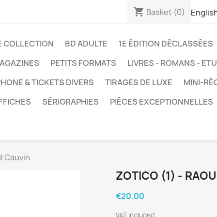
shopping_cart
Basket
(0)
Englis
E COLLECTION
BD ADULTE
1E ÉDITION DÉCLASSÉES
AGAZINES
PETITS FORMATS
LIVRES - ROMANS - ET
HONE & TICKETS DIVERS
TIRAGES DE LUXE
MINI-RÉ
FFICHES
SÉRIGRAPHIES
PIÈCES EXCEPTIONNELLES
ul Cauvin
ZOTICO (1) - RAO
€20.00
VAT included