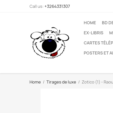
Call us:
+3264331307
HOME
BD D
EX-LIBRIS
M
CARTES TÉLÉP
POSTERS ET A
Home
Tirages de luxe
Zotico (1) - Rao