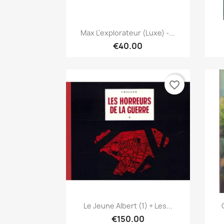
Quick view

Max L'explorateur (Luxe) -...
€40.00
favorite_border
Quick view

Le Jeune Albert (1) + Les...
€150.00