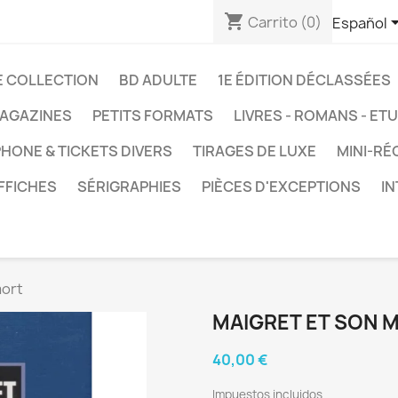
shopping_cart
Carrito
(0)
Español
E COLLECTION
BD ADULTE
1E ÉDITION DÉCLASSÉES
AGAZINES
PETITS FORMATS
LIVRES - ROMANS - ET
HONE & TICKETS DIVERS
TIRAGES DE LUXE
MINI-RÉ
FFICHES
SÉRIGRAPHIES
PIÈCES D'EXCEPTIONS
I
mort
MAIGRET ET SON 
40,00 €
Impuestos incluidos