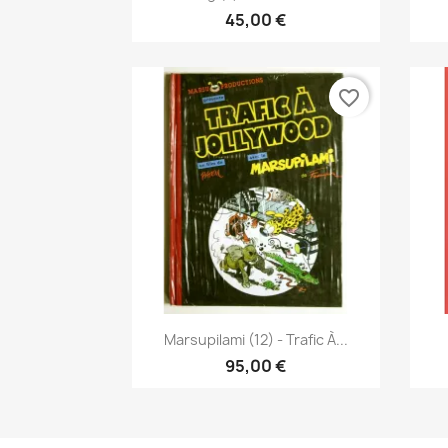
45,00 €
favorite_border
Vista rápida

Marsupilami (12) - Trafic À...
95,00 €