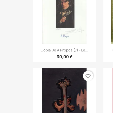
Vista rápida

Copia De A Propos (7) - Le...
30,00 €
favorite_border