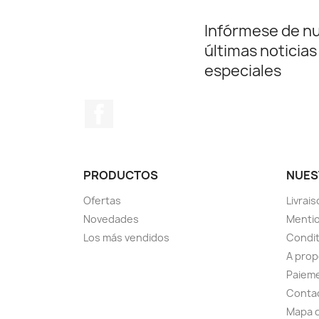
Infórmese de n
últimas noticias
especiales
Facebook
PRODUCTOS
NUES
Ofertas
Livrai
Novedades
Mentio
Los más vendidos
Condit
A pro
Paieme
Conta
Mapa d