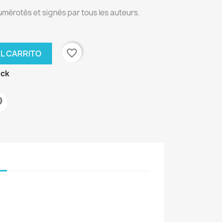
mérotés et signés par tous les auteurs.
favorite_border
AL CARRITO
ock