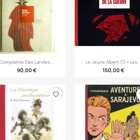
Vista rápida
Vista rápida


Complainte Des Landes...
Le Jeune Albert (1) + Les..
90,00 €
150,00 €
favorite_border
fa