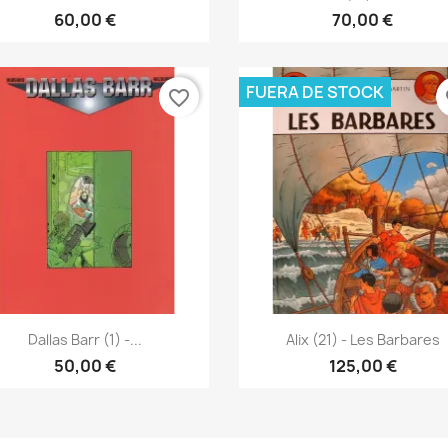
60,00 €
70,00 €
FUERA DE STOCK
favorite_border
fa
Vista rápida
Vista rápida


Dallas Barr (1) -...
Alix (21) - Les Barbares
50,00 €
125,00 €