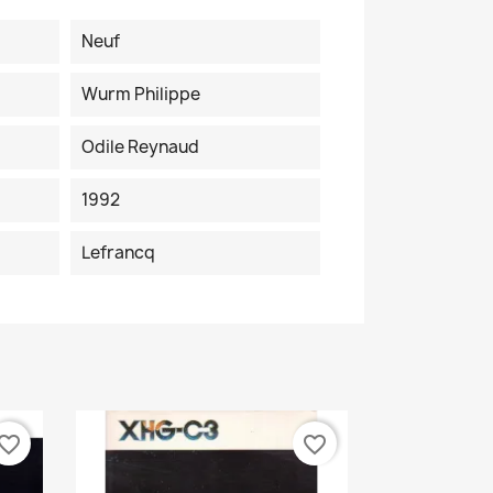
Neuf
Wurm Philippe
Odile Reynaud
1992
Lefrancq
vorite_border
favorite_border