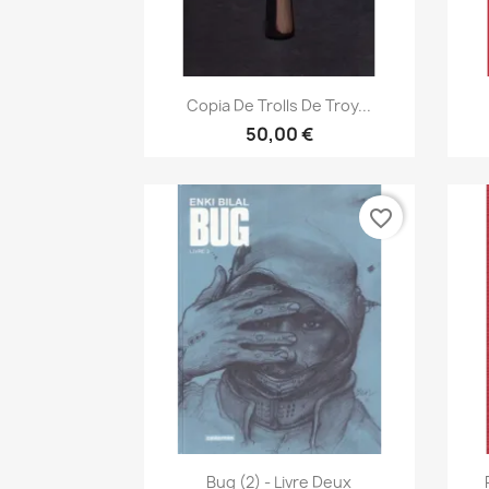
Vista rápida

Copia De Trolls De Troy...
50,00 €
favorite_border
Vista rápida

Bug (2) - Livre Deux