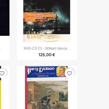
Vista rápida

.
XHG-C3 (1) - William Vance...
125,00 €
vorite_border
favorite_border