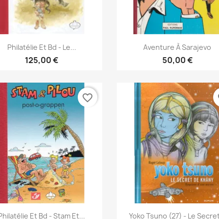
Vista rápida
Vista rápida


Philatélie Et Bd - Le...
Aventure À Sarajevo
125,00 €
50,00 €
favorite_border
fa
Vista rápida
Vista rápida


Philatélie Et Bd - Stam Et...
Yoko Tsuno (27) - Le Secret