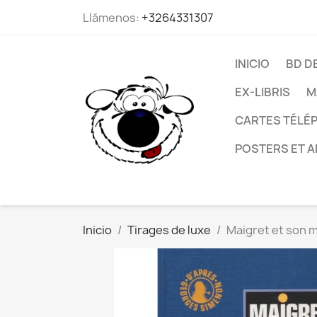
Llámenos:
+3264331307
INICIO
BD D
EX-LIBRIS
M
CARTES TÉLÉP
POSTERS ET A
Inicio
Tirages de luxe
Maigret et son 