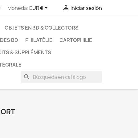



Moneda:
EUR €
Iniciar sesión
OBJETS EN 3D & COLLECTORS
UDES BD
PHILATÉLIE
CARTOPHILIE
CITS & SUPPLÉMENTS
NTÉGRALE
search
MORT