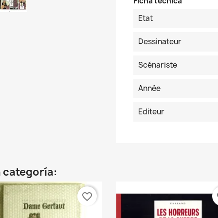
Ficha técnica
Etat
Dessinateur
Scénariste
Année
Editeur
 categoría:
favorite_border
fa