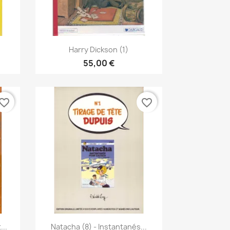
Vista rápida

Harry Dickson (1)
55,00 €
vorite_border
favorite_border
Vista rápida

...
Natacha (8) - Instantanés...