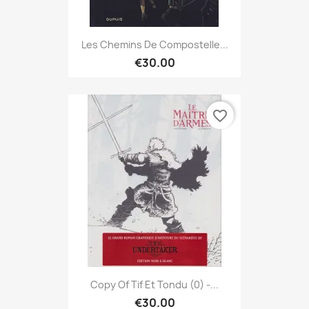
Les Chemins De Compostelle...
€30.00
favorite_border
Copy Of Tif Et Tondu (0) -...
€30.00