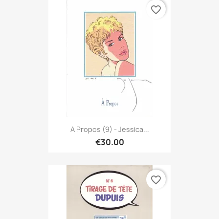
favorite_border
A Propos (9) - Jessica...
€30.00
favorite_border