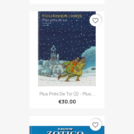
favorite_border
Plus Près De Toi (2) - Plus...
€30.00
favorite_border