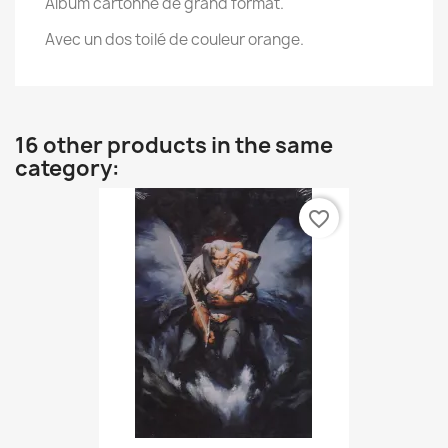
Album cartonné de grand format.
Avec un dos toilé de couleur orange.
16 other products in the same
category:
favorite_border