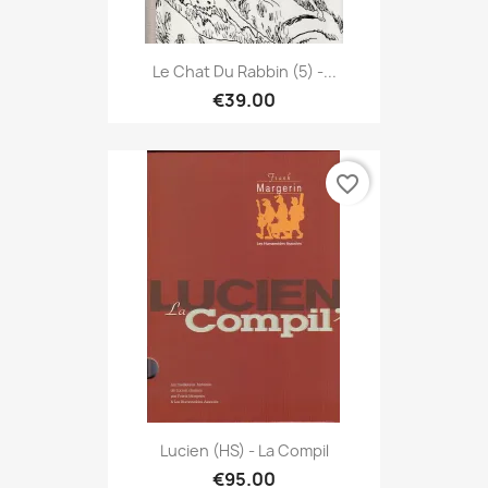
Le Chat Du Rabbin (5) -...
€39.00
favorite_border
Lucien (HS) - La Compil
€95.00