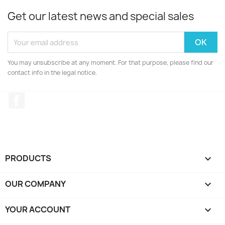
Get our latest news and special sales
You may unsubscribe at any moment. For that purpose, please find our
contact info in the legal notice.
Facebook
PRODUCTS

OUR COMPANY

YOUR ACCOUNT
