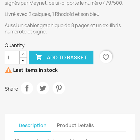
signés par Meynet, celui-ci porte le numéro 479/500.
Livré avec 2 calques, 1 Rhodoîd et son bleu.
Aussi un cahier graphique de 8 pages et un ex-libris
numéroté et signé.
Quantity

favorite_border
ADD TO BASKET

Last items in stock
Share
Description
Product Details