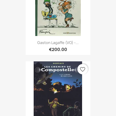
Gaston Lagaffe (VO) -...
€200.00
favorite_border