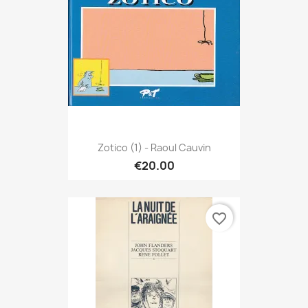
Zotico (1) - Raoul Cauvin
€20.00
favorite_border