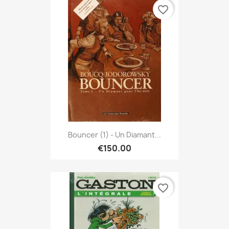
favorite_border
Bouncer (1) - Un Diamant...
€150.00
favorite_border