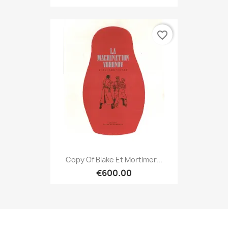
favorite_border
Copy Of Blake Et Mortimer...
€600.00