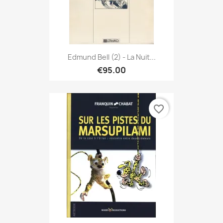
Edmund Bell (2) - La Nuit...
€95.00
favorite_border