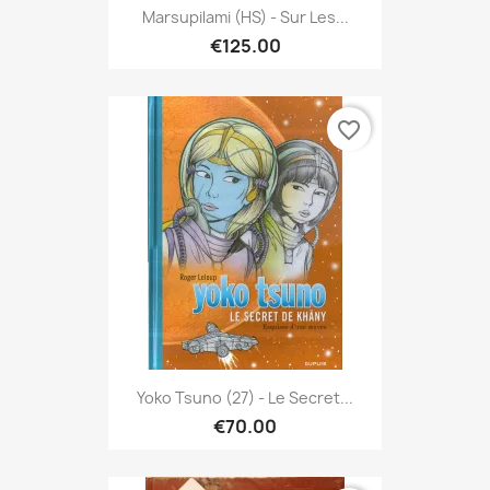
Marsupilami (HS) - Sur Les...
€125.00
favorite_border
Yoko Tsuno (27) - Le Secret...
€70.00