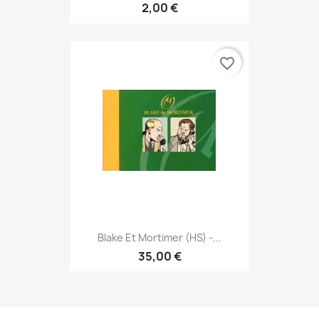
2,00 €
favorite_border
Blake Et Mortimer (HS) -...
35,00 €