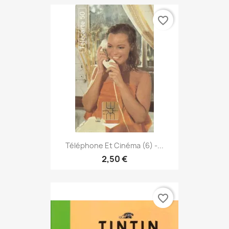
favorite_border
Téléphone Et Cinéma (6) -...
2,50 €
favorite_border