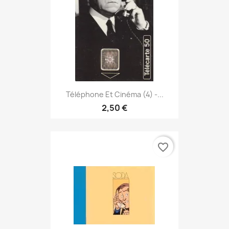
Téléphone Et Cinéma (4) -...
2,50 €
favorite_border