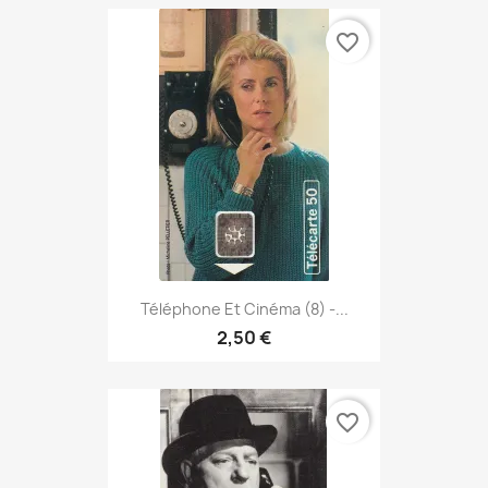
favorite_border
Téléphone Et Cinéma (8) -...
2,50 €
favorite_border