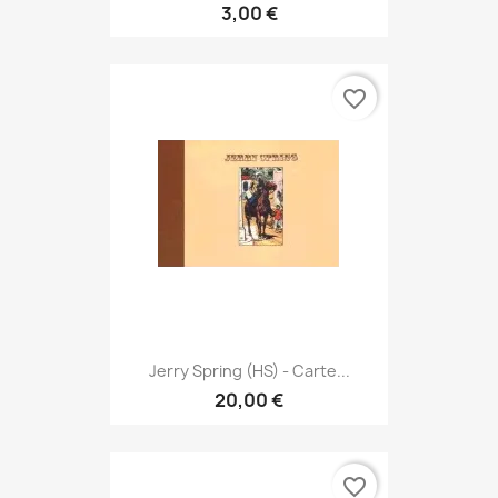
3,00 €
favorite_border
Jerry Spring (HS) - Carte...
20,00 €
favorite_border