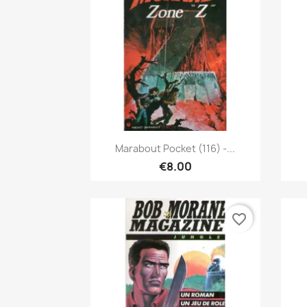
Quick view

Marabout Pocket (116) -...
€8.00
favorite_border