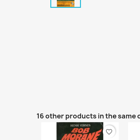
16 other products in the same 
favorite_border