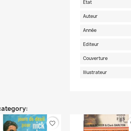
Etat
Auteur
Année
Editeur
Couverture
Illustrateur
category:
favorite_border
fa