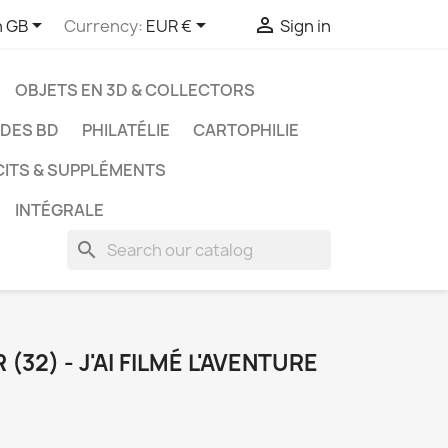



h GB
Currency:
EUR €
Sign in
OBJETS EN 3D & COLLECTORS
UDES BD
PHILATÉLIE
CARTOPHILIE
CITS & SUPPLÉMENTS
INTÉGRALE
search
32) - J'AI FILMÉ L'AVENTURE