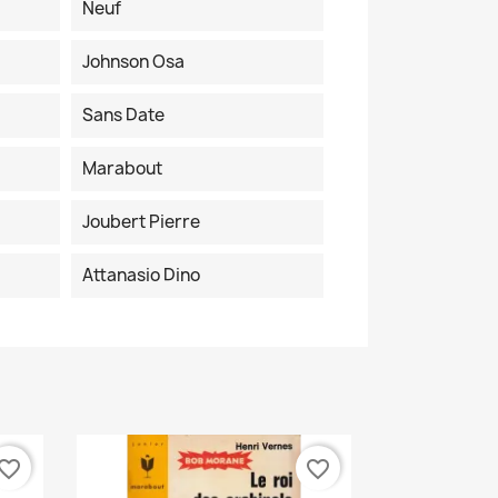
Neuf
Johnson Osa
Sans Date
Marabout
Joubert Pierre
Attanasio Dino
vorite_border
favorite_border