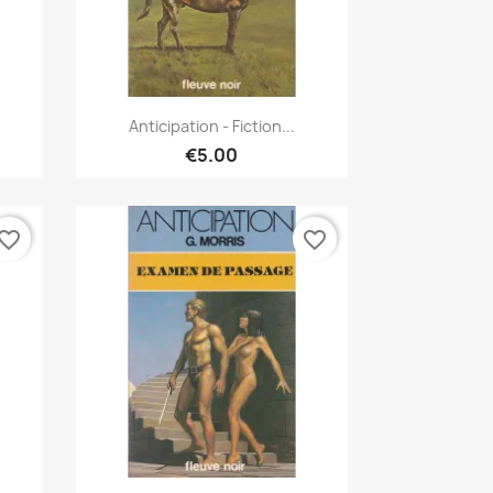
Quick view

Anticipation - Fiction...
€5.00
vorite_border
favorite_border