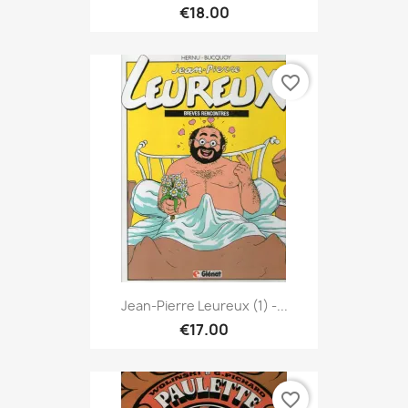
€18.00
favorite_border
Jean-Pierre Leureux (1) -...
€17.00
favorite_border