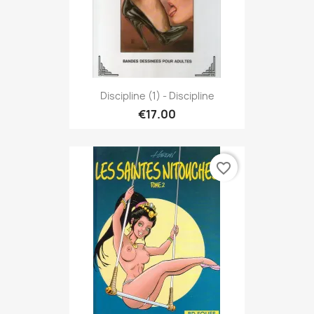
Discipline (1) - Discipline
€17.00
favorite_border