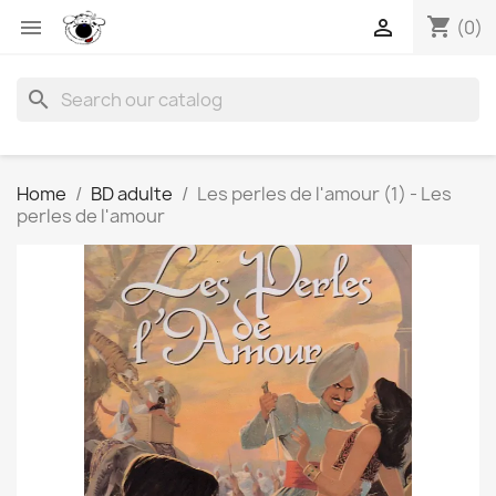
shopping_cart


(0)
search
Home
BD adulte
Les perles de l'amour (1) - Les
perles de l'amour