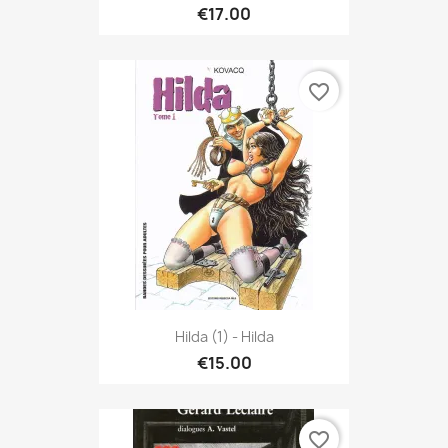
€17.00
favorite_border
Hilda (1) - Hilda
€15.00
favorite_border