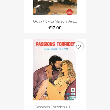
Okiya (1) - La Maison Des...
€17.00
favorite_border
Passions Torrides (1) -...