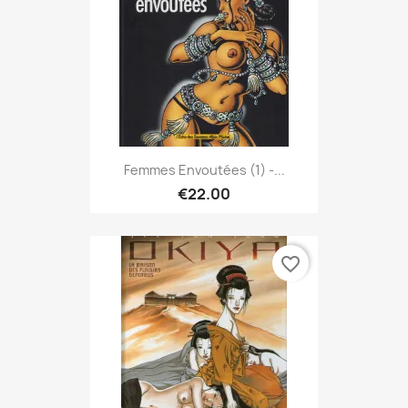
Femmes Envoutées (1) -...
€22.00
favorite_border