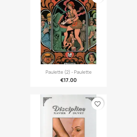
Paulette (2) - Paulette
€17.00
favorite_border