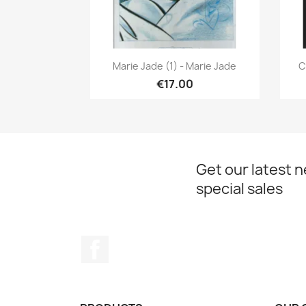
Quick view

Marie Jade (1) - Marie Jade
C
€17.00
Get our latest 
special sales
Facebook