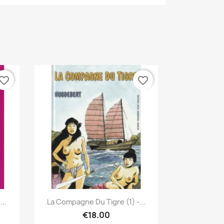
vorite_border
favorite_border
Quick view

..
La Compagne Du Tigre (1) -...
€18.00