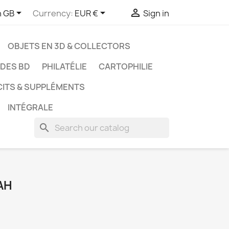



h GB
Currency:
EUR €
Sign in
OBJETS EN 3D & COLLECTORS
UDES BD
PHILATÉLIE
CARTOPHILIE
CITS & SUPPLÉMENTS
INTÉGRALE
search
AH