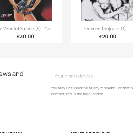
Quick view
Quick view


a Vous Intéresse (5) - Ca...
Femmes Toujours (1) -...
€30.00
€20.00
news and
You may unsubscribe at any moment. For that p
contact info in the legal notice.