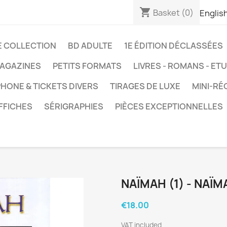
shopping_cart
Basket
(0)
Englis
E COLLECTION
BD ADULTE
1E ÉDITION DÉCLASSÉES
AGAZINES
PETITS FORMATS
LIVRES - ROMANS - ET
HONE & TICKETS DIVERS
TIRAGES DE LUXE
MINI-RÉ
FFICHES
SÉRIGRAPHIES
PIÈCES EXCEPTIONNELLES
NAÏMAH (1) - NAÏM
€18.00
VAT included