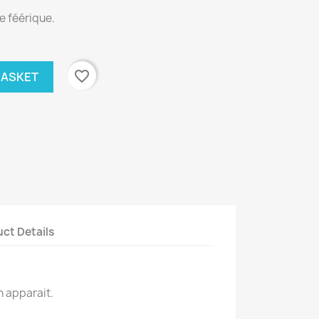
e féérique.
favorite_border
BASKET
ct Details
on apparait.