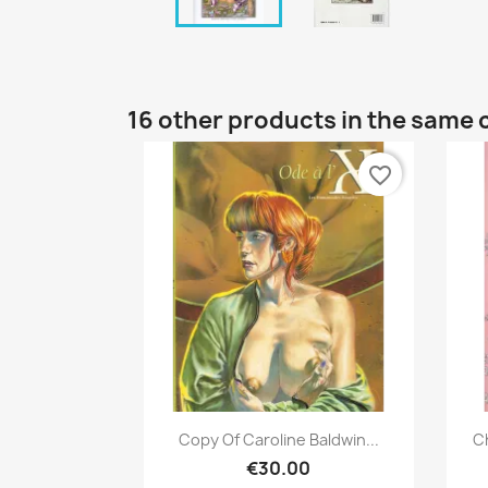
16 other products in the same 
favorite_border
Quick view

Copy Of Caroline Baldwin...
C
€30.00