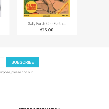
Quick view

Sally Forth (2) - Forth...
€15.00
urpose, please find our