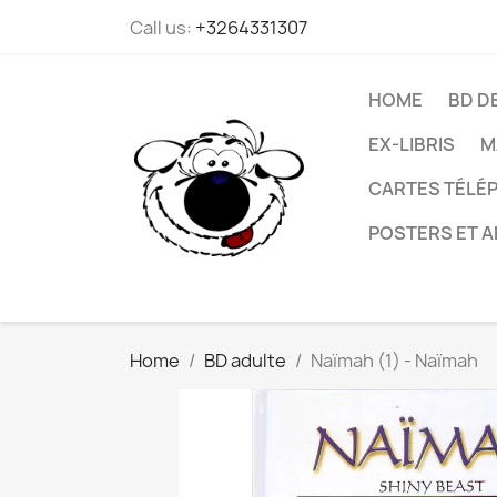
Call us:
+3264331307
HOME
BD D
EX-LIBRIS
M
CARTES TÉLÉP
POSTERS ET A
Home
BD adulte
Naïmah (1) - Naïmah