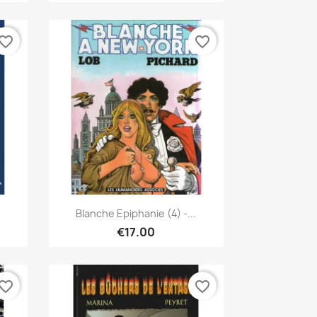
vorite_border
favorite_border
Quick view

Blanche Epiphanie (4) -...
€17.00
vorite_border
favorite_border