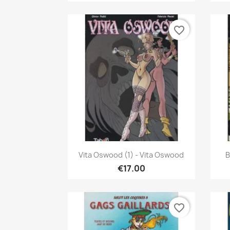
favorite_border
Quick view

Vita Oswood (1) - Vita Oswood
B
€17.00
favorite_border