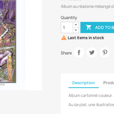
Album au réalisme mélangé d
Quantity

ADD TO 

Last items in stock
Share
Description
Produ
Album cartonné couleur.
Au 4e plat, une illustrati