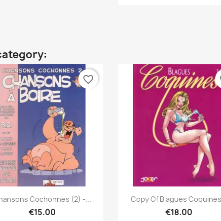
category:
favorite_border
fa
Quick view
Quick view


hansons Cochonnes (2) -...
Copy Of Blagues Coquines.
€15.00
€18.00