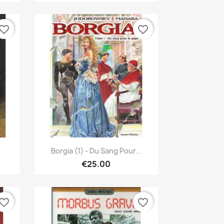
vorite_border
favorite_border
Quick view

Borgia (1) - Du Sang Pour...
€25.00
vorite_border
favorite_border