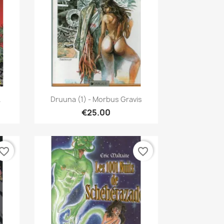
Quick view

.
Druuna (1) - Morbus Gravis
€25.00
vorite_border
favorite_border