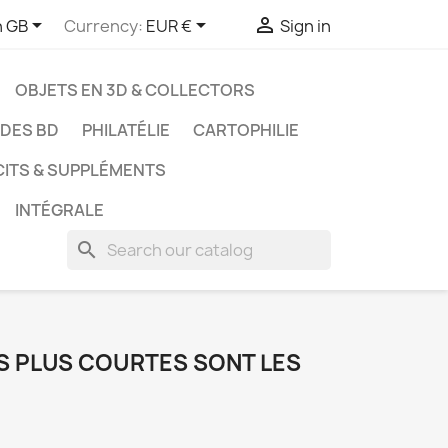



h GB
Currency:
EUR €
Sign in
OBJETS EN 3D & COLLECTORS
UDES BD
PHILATÉLIE
CARTOPHILIE
CITS & SUPPLÉMENTS
INTÉGRALE
search
LES PLUS COURTES SONT LES