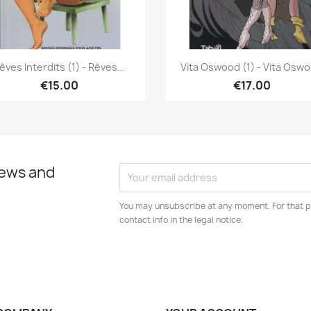
Quick view
Quick view


êves Interdits (1) - Rêves...
Vita Oswood (1) - Vita Osw
€15.00
€17.00
news and
You may unsubscribe at any moment. For that p
contact info in the legal notice.