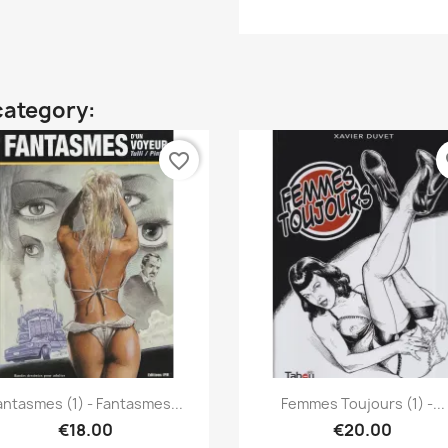
category:
favorite_border
fa
Quick view
Quick view


antasmes (1) - Fantasmes...
Femmes Toujours (1) -...
€18.00
€20.00