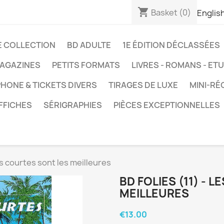
shopping_cart
Basket
(0)
Englis
E COLLECTION
BD ADULTE
1E ÉDITION DÉCLASSÉES
AGAZINES
PETITS FORMATS
LIVRES - ROMANS - ET
HONE & TICKETS DIVERS
TIRAGES DE LUXE
MINI-RÉ
FFICHES
SÉRIGRAPHIES
PIÈCES EXCEPTIONNELLES
lus courtes sont les meilleures
BD FOLIES (11) - 
MEILLEURES
€13.00