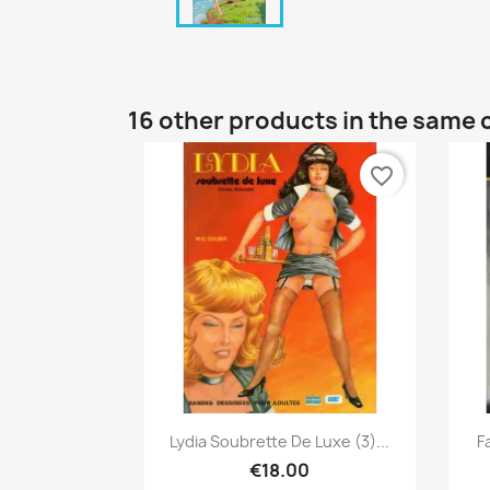
16 other products in the same 
favorite_border
Quick view

Lydia Soubrette De Luxe (3)...
F
€18.00