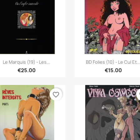
Quick view
Quick view


Le Marquis (19) - Les...
BD Folies (10) - Le Cul Et..
€25.00
€15.00
favorite_border
fa