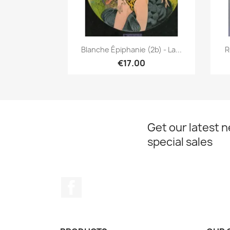
Quick view

Blanche Épiphanie (2b) - La...
R
€17.00
Get our latest 
special sales
Facebook