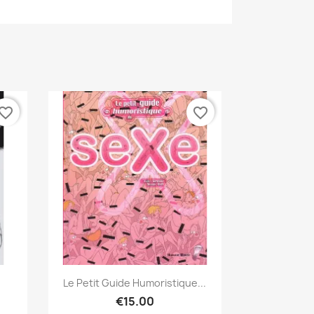
vorite_border
favorite_border
Quick view

Le Petit Guide Humoristique...
€15.00