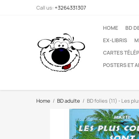
Call us:
+3264331307
HOME
BD D
EX-LIBRIS
M
CARTES TÉLÉP
POSTERS ET A
Home
BD adulte
BD folies (11) - Les p