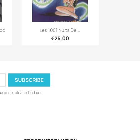
Quick view

ood
Les 1001 Nuits De...
€25.00
urpose, please find our