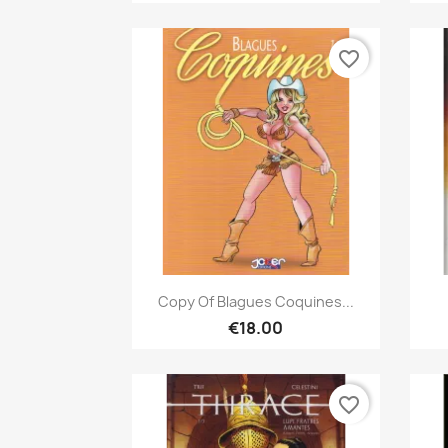
favorite_border
Quick view

Copy Of Blagues Coquines...
€18.00
favorite_border