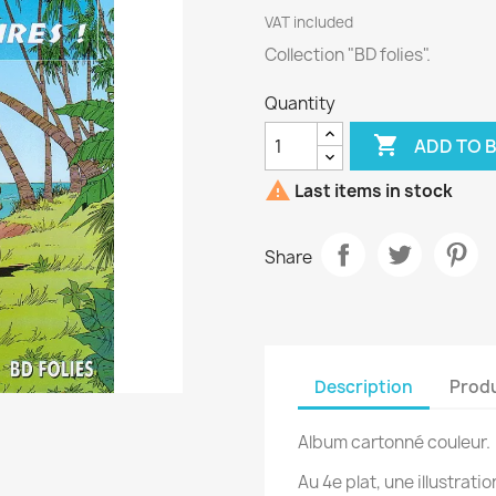
VAT included
Collection "BD folies".
Quantity

ADD TO 

Last items in stock
Share
Description
Produ
Album cartonné couleur.
Au 4e plat, une illustrat