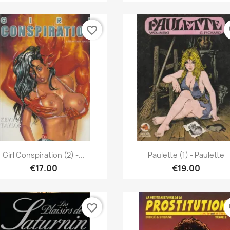
favorite_border
fa
Quick view
Quick view


Girl Conspiration (2) -...
Paulette (1) - Paulette
€17.00
€19.00
favorite_border
fa