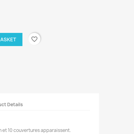
favorite_border
BASKET
ct Details
ion et 10 couvertures apparaissent.