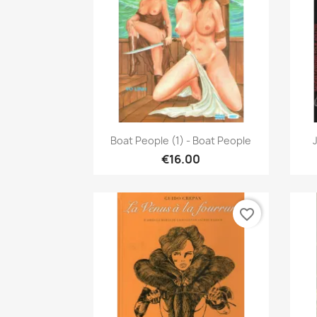
Quick view

Boat People (1) - Boat People
€16.00
favorite_border