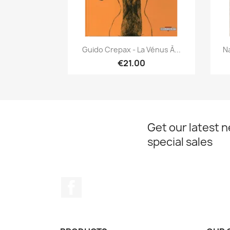
Quick view

Guido Crepax - La Vénus À...
Na
€21.00
Get our latest 
special sales
Facebook