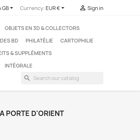



h GB
Currency:
EUR €
Sign in
OBJETS EN 3D & COLLECTORS
UDES BD
PHILATÉLIE
CARTOPHILIE
CITS & SUPPLÉMENTS
INTÉGRALE
search
LA PORTE D'ORIENT