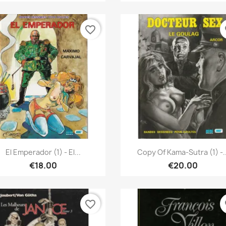
favorite_border
fa
Quick view
Quick view


El Emperador (1) - El...
Copy Of Kama-Sutra (1) -..
€18.00
€20.00
favorite_border
fa