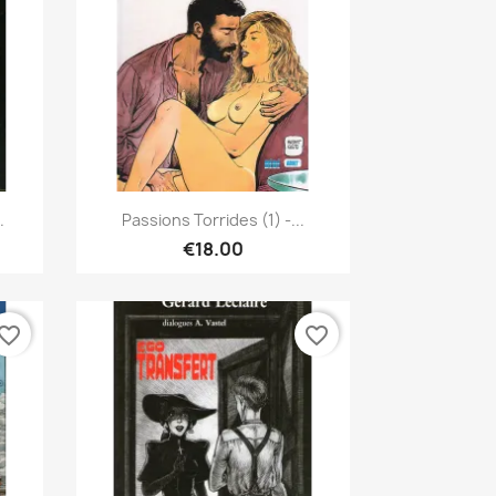
Quick view

.
Passions Torrides (1) -...
€18.00
vorite_border
favorite_border