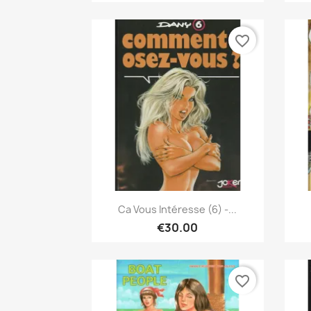
favorite_border
Quick view

Ca Vous Intéresse (6) -...
€30.00
favorite_border