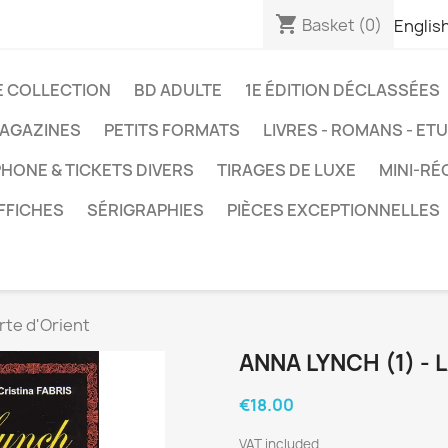
shopping_cart
Basket
(0)
Englis
E COLLECTION
BD ADULTE
1E ÉDITION DÉCLASSÉES
AGAZINES
PETITS FORMATS
LIVRES - ROMANS - ET
HONE & TICKETS DIVERS
TIRAGES DE LUXE
MINI-RÉ
FFICHES
SÉRIGRAPHIES
PIÈCES EXCEPTIONNELLES
rte d'Orient
ANNA LYNCH (1) - 
€18.00
VAT included