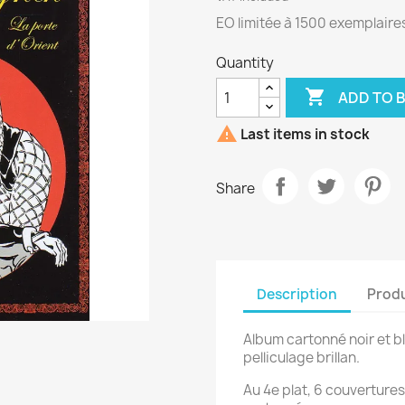
EO limitée à 1500 exemplaires 
Quantity

ADD TO 

Last items in stock
Share
Description
Produ
Album cartonné noir et b
pelliculage brillan.
Au 4e plat, 6 couverture