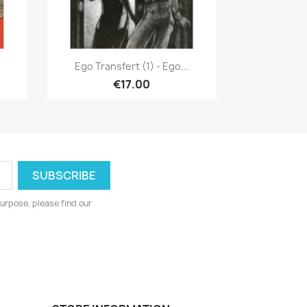
Quick view

Ego Transfert (1) - Ego...
€17.00
urpose, please find our