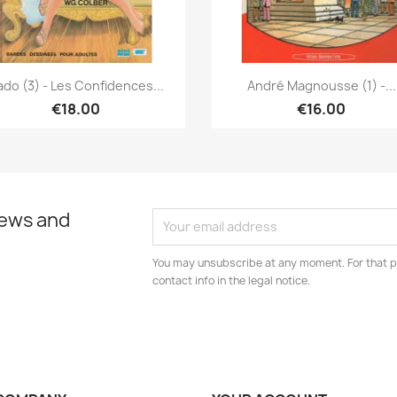
Quick view
Quick view


do (3) - Les Confidences...
André Magnousse (1) -...
€18.00
€16.00
news and
You may unsubscribe at any moment. For that p
contact info in the legal notice.