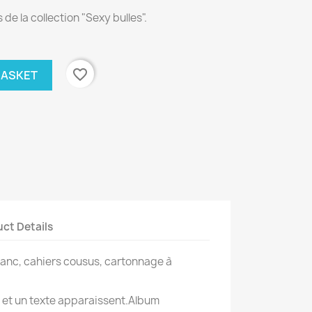
de la collection "Sexy bulles".
favorite_border
BASKET
ct Details
lanc, cahiers cousus, cartonnage à
s et un texte apparaissent.Album