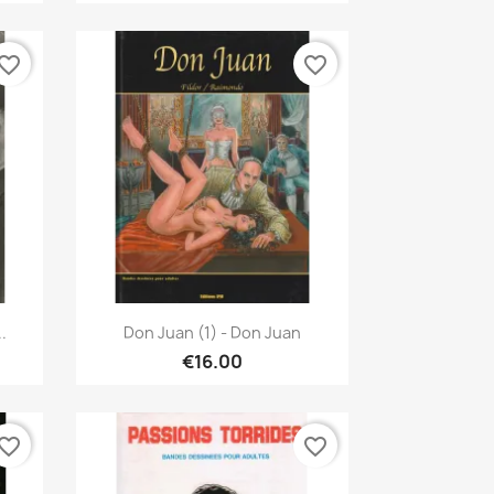
vorite_border
favorite_border
Quick view

.
Don Juan (1) - Don Juan
€16.00
vorite_border
favorite_border