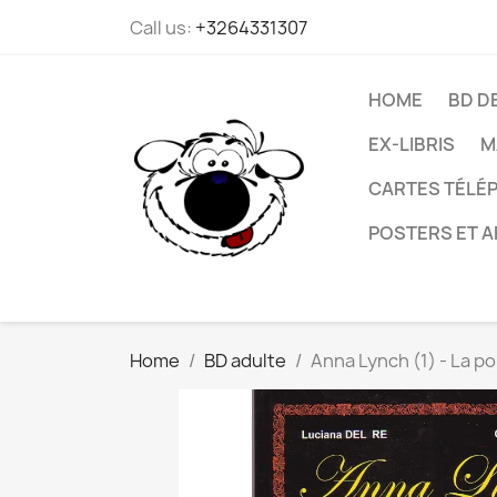
Call us:
+3264331307
HOME
BD D
EX-LIBRIS
M
CARTES TÉLÉP
POSTERS ET A
Home
BD adulte
Anna Lynch (1) - La po