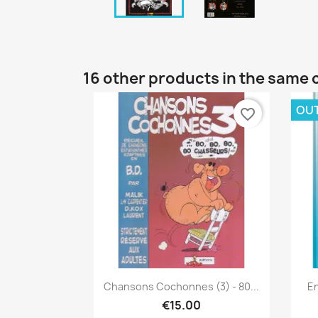
16 other products in the same 
OU
favorite_border
Quick view

Chansons Cochonnes (3) - 80...
En
€15.00