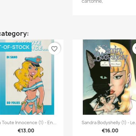
cartonné,
category:
T-OF-STOCK
favorite_border
fa
Quick view
Quick view


 Toute Innocence (1) - En...
Sandra Bodyshelly (1) - Le.
€13.00
€16.00