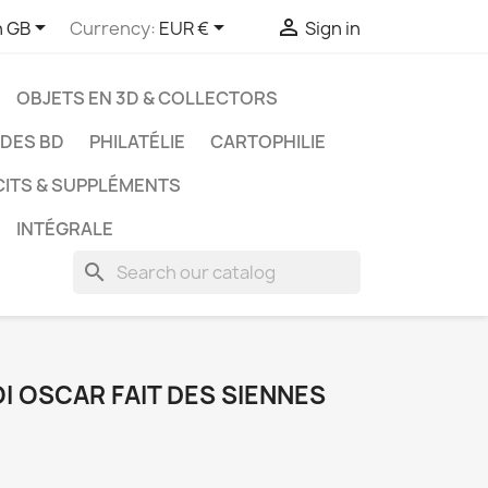



h GB
Currency:
EUR €
Sign in
OBJETS EN 3D & COLLECTORS
UDES BD
PHILATÉLIE
CARTOPHILIE
CITS & SUPPLÉMENTS
INTÉGRALE
search
ROI OSCAR FAIT DES SIENNES