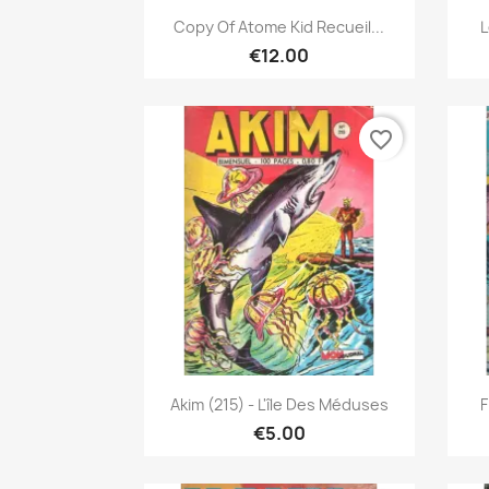
Quick view

Copy Of Atome Kid Recueil...
L
€12.00
favorite_border
Quick view

Akim (215) - L'île Des Méduses
F
€5.00