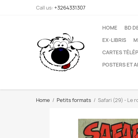
Call us:
+3264331307
HOME
BD D
EX-LIBRIS
M
CARTES TÉLÉP
POSTERS ET A
Home
Petits formats
Safari (29) - Le 