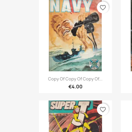
favorite_border
Quick view

Copy Of Copy Of Copy Of...
€4.00
favorite_border