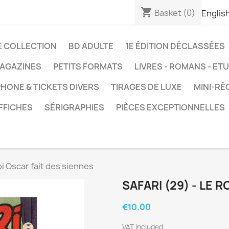
shopping_cart
Basket
(0)
Englis
E COLLECTION
BD ADULTE
1E ÉDITION DÉCLASSÉES
AGAZINES
PETITS FORMATS
LIVRES - ROMANS - ET
HONE & TICKETS DIVERS
TIRAGES DE LUXE
MINI-RÉ
FFICHES
SÉRIGRAPHIES
PIÈCES EXCEPTIONNELLES
roi Oscar fait des siennes
SAFARI (29) - LE 
€10.00
VAT included