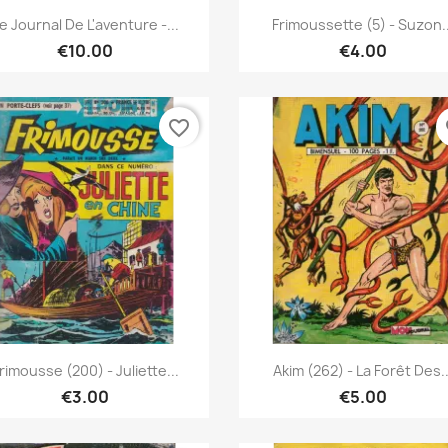
Quick view
Quick view


e Journal De L'aventure -...
Frimoussette (5) - Suzon..
€10.00
€4.00
favorite_border
fa
Quick view
Quick view


rimousse (200) - Juliette...
Akim (262) - La Forêt Des..
€3.00
€5.00