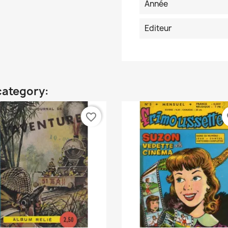
Année
Editeur
category:
favorite_border
fa