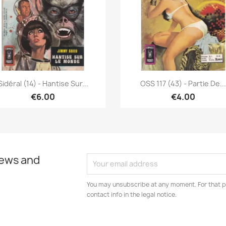
Quick view
Quick view


Sidéral (14) - Hantise Sur...
OSS 117 (43) - Partie De...
€6.00
€4.00
news and
You may unsubscribe at any moment. For that p
contact info in the legal notice.