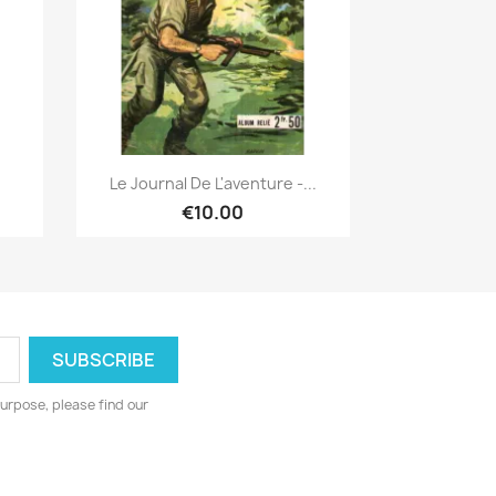
Quick view

Le Journal De L'aventure -...
€10.00
urpose, please find our