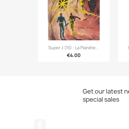
Quick view

Super J (15) - La Planète...
€4.00
Get our latest 
special sales
Facebook