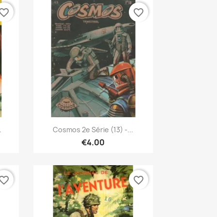
vorite_border
favorite_border
Quick view

.
Cosmos 2e Série (13) -...
€4.00
vorite_border
favorite_border