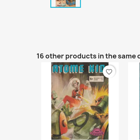
16 other products in the same 
favorite_border