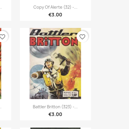
Quick view

.
Copy Of Alerte (32) -...
€3.00
vorite_border
favorite_border
Quick view

.
Battler Britton (323) -...
€3.00