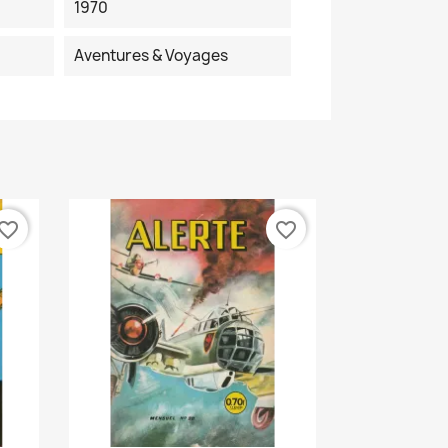
1970
Aventures & Voyages
vorite_border
favorite_border