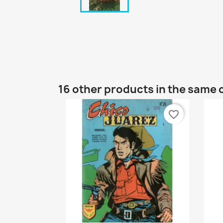
16 other products in the same 
favorite_border