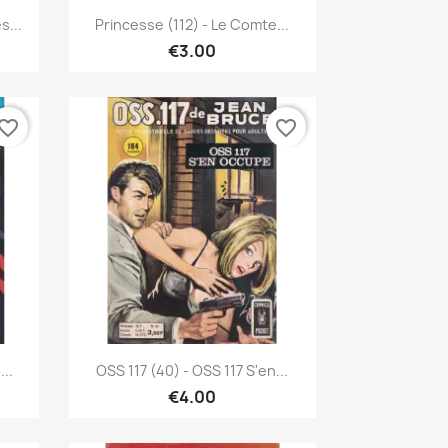
Quick view

s...
Princesse (112) - Le Comte...
€3.00
vorite_border
favorite_border
Quick view

..
OSS 117 (40) - OSS 117 S'en...
€4.00