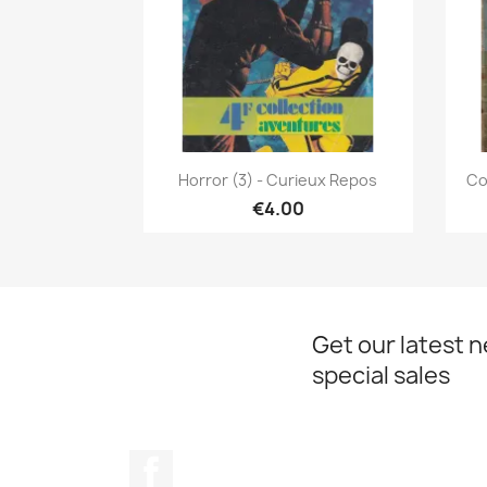
Quick view

Horror (3) - Curieux Repos
Co
€4.00
Get our latest 
special sales
Facebook