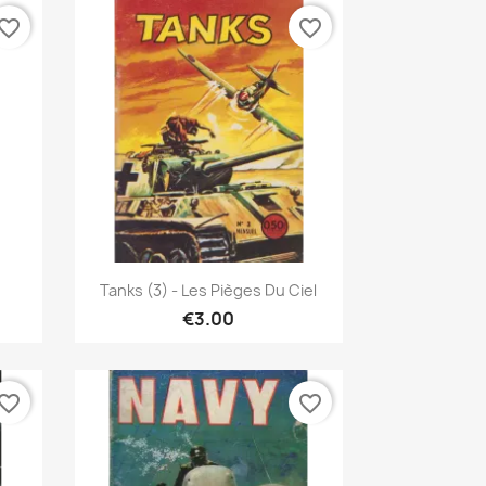
vorite_border
favorite_border
Quick view

Tanks (3) - Les Pièges Du Ciel
€3.00
vorite_border
favorite_border