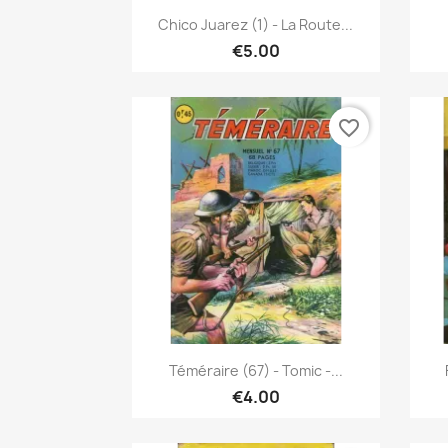
Quick view

Chico Juarez (1) - La Route...
€5.00
favorite_border
Quick view

Téméraire (67) - Tomic -...
€4.00