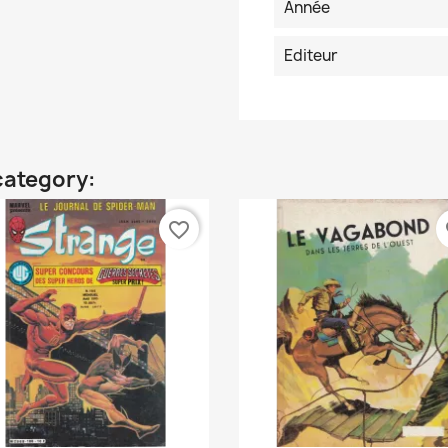
Année
Editeur
category:
favorite_border
fa