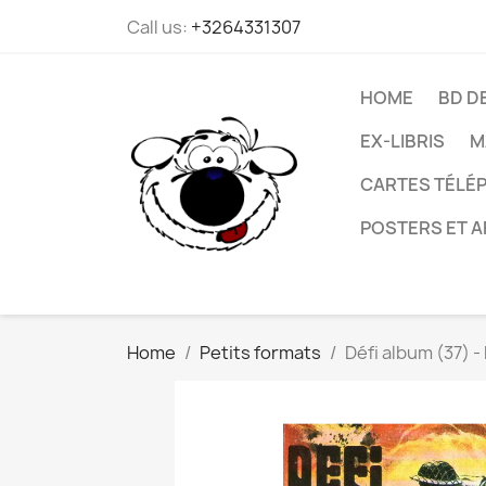
Call us:
+3264331307
HOME
BD D
EX-LIBRIS
M
CARTES TÉLÉP
POSTERS ET A
Home
Petits formats
Défi album (37) -