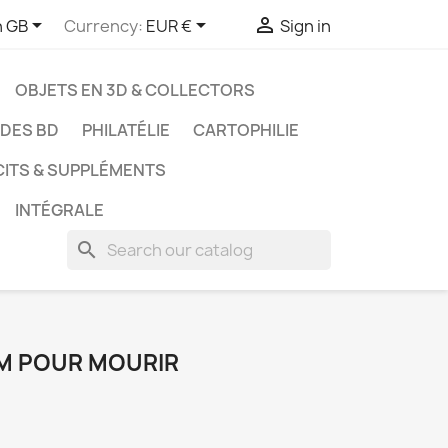



h GB
Currency:
EUR €
Sign in
OBJETS EN 3D & COLLECTORS
UDES BD
PHILATÉLIE
CARTOPHILIE
CITS & SUPPLÉMENTS
INTÉGRALE
search
- M POUR MOURIR