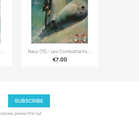
Quick view

..
Navy (15) - Les Combattants...
€7.00
urpose, please find our