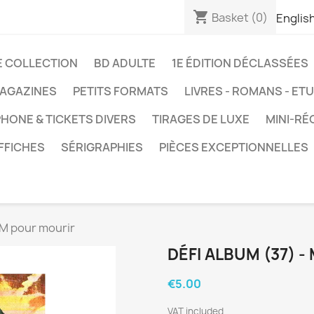
shopping_cart
Basket
(0)
Englis
E COLLECTION
BD ADULTE
1E ÉDITION DÉCLASSÉES
AGAZINES
PETITS FORMATS
LIVRES - ROMANS - ET
HONE & TICKETS DIVERS
TIRAGES DE LUXE
MINI-RÉ
FFICHES
SÉRIGRAPHIES
PIÈCES EXCEPTIONNELLES
 M pour mourir
DÉFI ALBUM (37) 
€5.00
VAT included