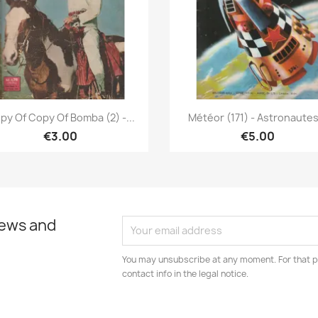
Quick view
Quick view


py Of Copy Of Bomba (2) -...
Météor (171) - Astronautes.
€3.00
€5.00
news and
You may unsubscribe at any moment. For that p
contact info in the legal notice.