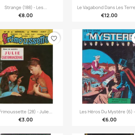
Quick view
Quick view


Strange (188) - Les...
Le Vagabond Dans Les Terre
€8.00
€12.00
favorite_border
fa
Quick view
Quick view


Frimoussette (28) - Julie...
Les Héros Du Mystère (6) -.
€3.00
€6.00