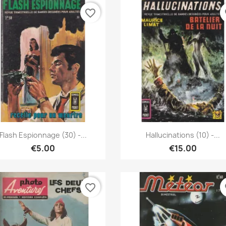
favorite_border
fa
Quick view
Quick view


Flash Espionnage (30) -...
Hallucinations (10) -...
€5.00
€15.00
favorite_border
fa