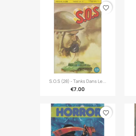
favorite_border
Quick view

S.O.S (28) - Tanks Dans Le...
€7.00
favorite_border