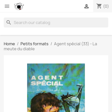
shopping_cart


(0)
search
Home
Petits formats
Agent spécial (33) - La
meute du diable