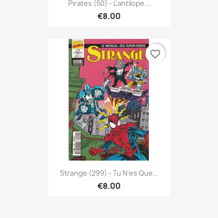
Pirates (50) - L'antilope...
€8.00
favorite_border
Strange (299) - Tu N'es Que...
€8.00