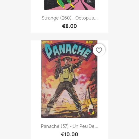
Strange (260) - Octopus...
€8.00
favorite_border
Panache (37) - Un Peu De...
€10.00