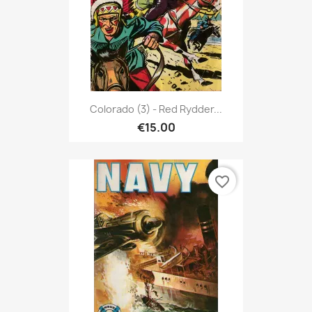
Colorado (3) - Red Rydder...
€15.00
favorite_border