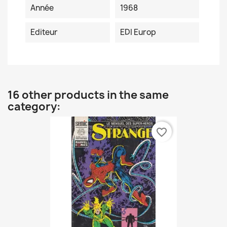
Année
1968
Editeur
EDI Europ
16 other products in the same
category:
favorite_border