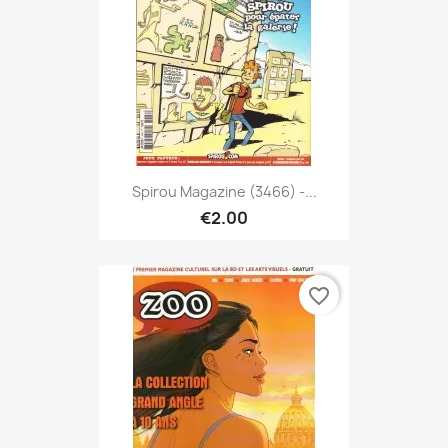
Spirou Magazine (3466) -...
€2.00
favorite_border