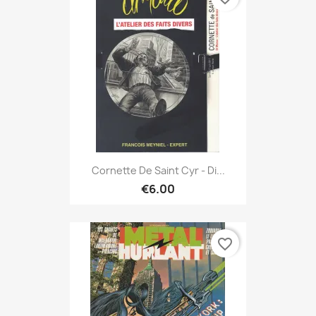
Cornette De Saint Cyr - Di...
€6.00
favorite_border