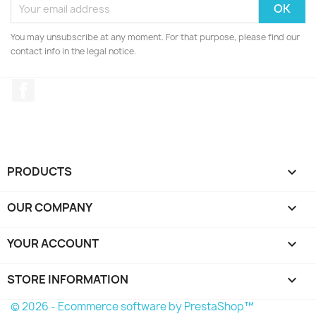
You may unsubscribe at any moment. For that purpose, please find our
contact info in the legal notice.
Facebook
PRODUCTS

OUR COMPANY

YOUR ACCOUNT

STORE INFORMATION
keyboard_arrow_down
© 2026 - Ecommerce software by PrestaShop™