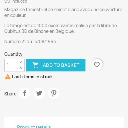
VAT included
Magazine trimestriel en noir et blanc avec une couverture
en couleur.
Le tirage est de 1000 exemplaires réalisé par la librairie
Cubitus BD de Binche en Belgique.
Numéro 21 du 15/08/1993.
Quantity

favorite_border
ADD TO BASKET

Last items in stock
Share
Product Details