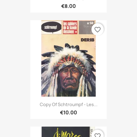
€8.00
favorite_border
Copy Of Schtroumpf - Les...
€10.00
favorite_border