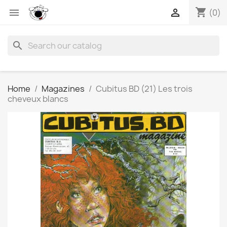
shopping_cart


(0)
search
Home
Magazines
Cubitus BD (21) Les trois
cheveux blancs