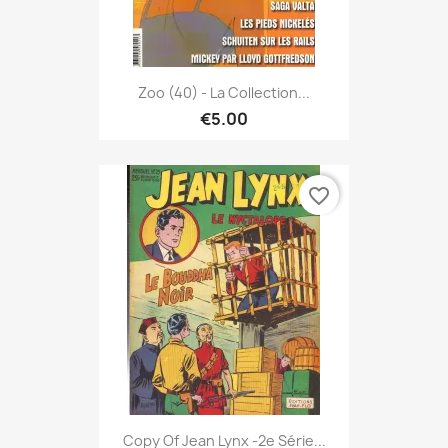
Zoo (40) - La Collection...
€5.00
favorite_border
Copy Of Jean Lynx -2e Série...