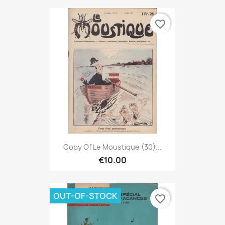
favorite_border
Copy Of Le Moustique (30)...
€10.00
OUT-OF-STOCK
favorite_border