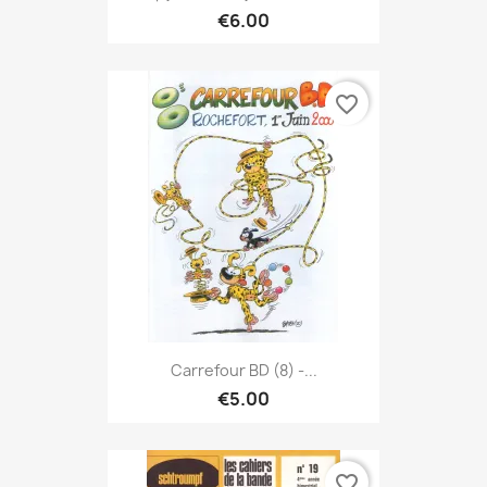
€6.00
favorite_border
Carrefour BD (8) -...
€5.00
favorite_border