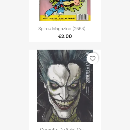
Spirou Magazine (2663) -...
€2.00
favorite_border
Cornette De Saint Cyr -...