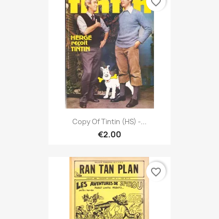
favorite_border
Copy Of Tintin (HS) -...
€2.00
favorite_border