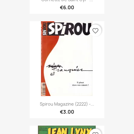
€6.00
favorite_border
Spirou Magazine (2222) -...
€3.00