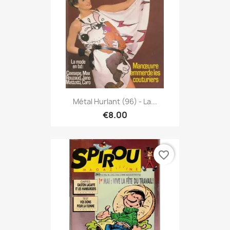
Métal Hurlant (96) - La...
€8.00
favorite_border