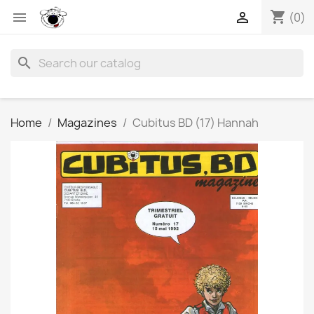
shopping_cart


(0)
search
Home
Magazines
Cubitus BD (17) Hannah