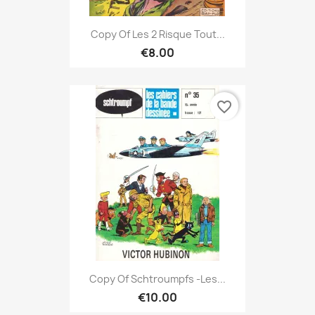
Copy Of Les 2 Risque Tout...
€8.00
favorite_border
Copy Of Schtroumpfs -Les...
€10.00