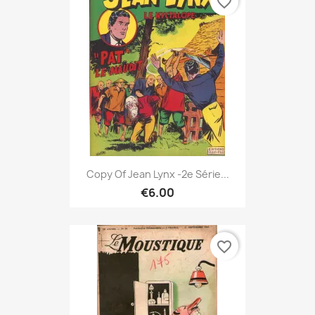
favorite_border
Copy Of Jean Lynx -2e Série...
€6.00
favorite_border