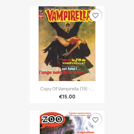
favorite_border
Copy Of Vampirella (19) -...
€15.00
favorite_border