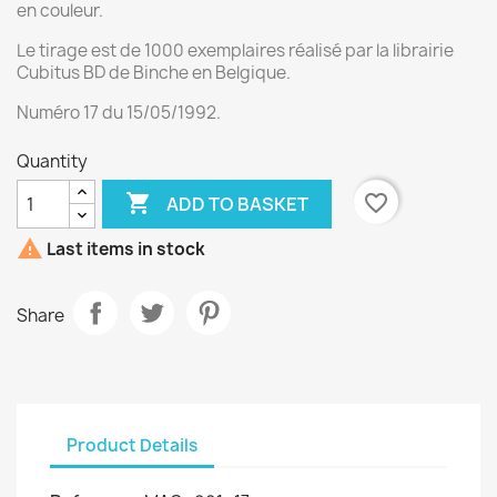
en couleur.
Le tirage est de 1000 exemplaires réalisé par la librairie
Cubitus BD de Binche en Belgique.
Numéro 17 du 15/05/1992.
Quantity

favorite_border
ADD TO BASKET

Last items in stock
Share
Product Details