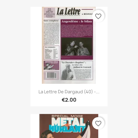
favorite_border
La Lettre De Dargaud (40) -...
€2.00
favorite_border