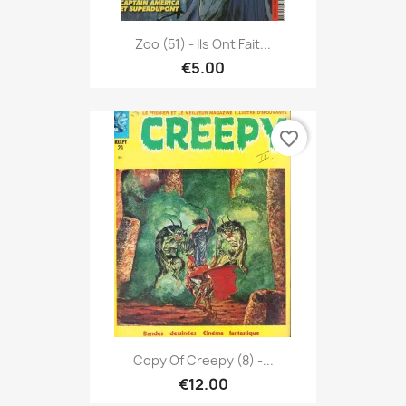
Zoo (51) - Ils Ont Fait...
€5.00
favorite_border
Copy Of Creepy (8) -...
€12.00