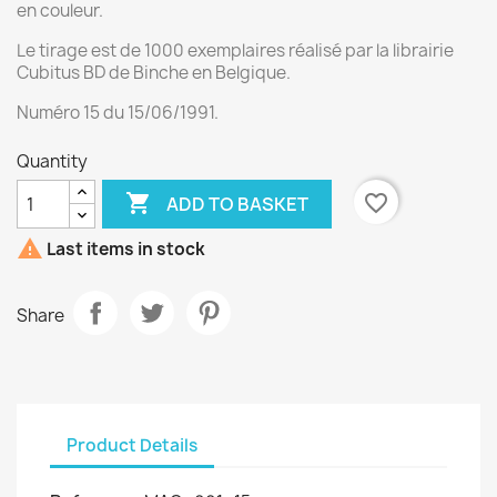
en couleur.
Le tirage est de 1000 exemplaires réalisé par la librairie
Cubitus BD de Binche en Belgique.
Numéro 15 du 15/06/1991.
Quantity

favorite_border
ADD TO BASKET

Last items in stock
Share
Product Details