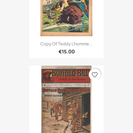
Copy Of Teddy L'homme...
€15.00
favorite_border