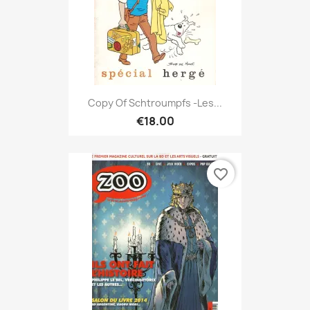
Copy Of Schtroumpfs -Les...
€18.00
favorite_border