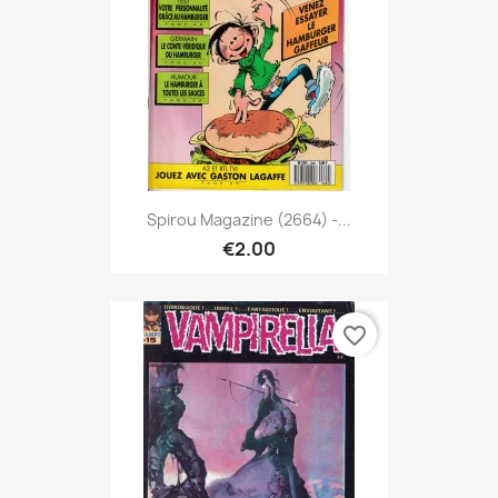
Spirou Magazine (2664) -...
€2.00
favorite_border