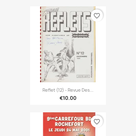
favorite_border
Reflet (12) - Revue Des...
€10.00
favorite_border