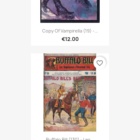
Copy Of Vampirella (19) -...
€12.00
favorite_border
Buffalo Bill (130) - Les...