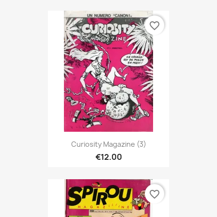
favorite_border
Curiosity Magazine (3)
€12.00
favorite_border