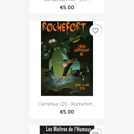
€5.00
favorite_border
Carrefour (21) - Rochefort...
€5.00