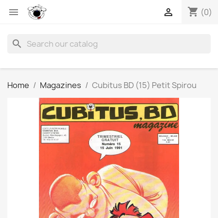
shopping_cart


(0)
search
Home
Magazines
Cubitus BD (15) Petit Spirou