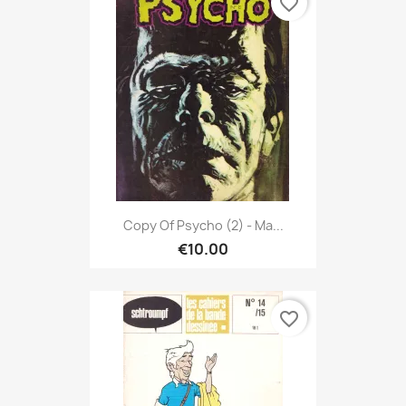
favorite_border
Copy Of Psycho (2) - Ma...
€10.00
favorite_border