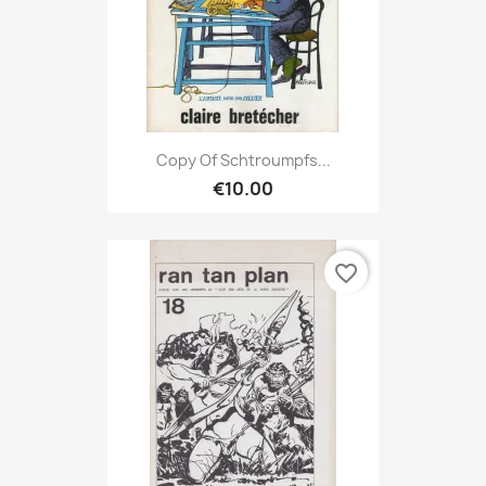
Copy Of Schtroumpfs...
€10.00
favorite_border