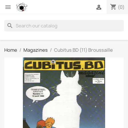
shopping_cart


(0)
search
Home
Magazines
Cubitus BD (11) Broussaille