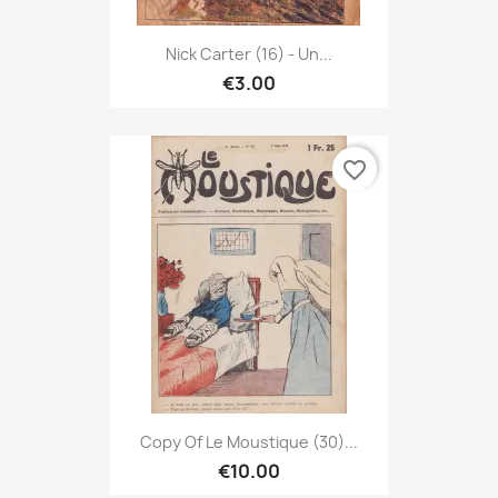
Nick Carter (16) - Un...
€3.00
favorite_border
Copy Of Le Moustique (30)...
€10.00