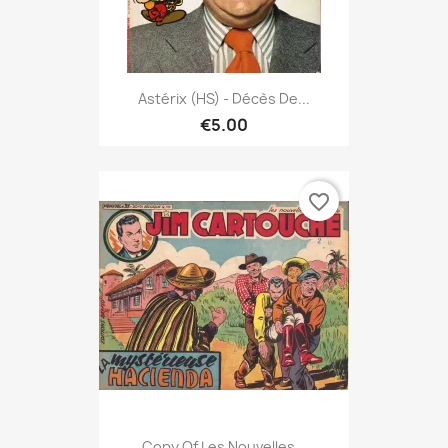
Astérix (HS) - Décès De...
€5.00
favorite_border
Copy Of Les Nouvelles...