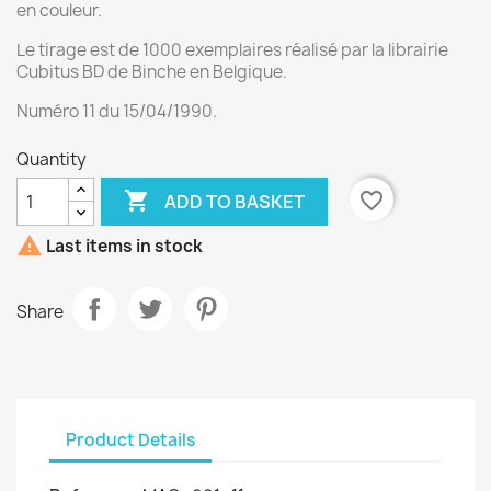
en couleur.
Le tirage est de 1000 exemplaires réalisé par la librairie
Cubitus BD de Binche en Belgique.
Numéro 11 du 15/04/1990.
Quantity

favorite_border
ADD TO BASKET

Last items in stock
Share
Product Details