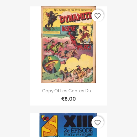
favorite_border
Copy Of Les Contes Du...
€8.00
favorite_border