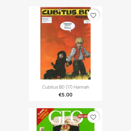
favorite_border
Cubitus BD (17) Hannah
€5.00
favorite_border