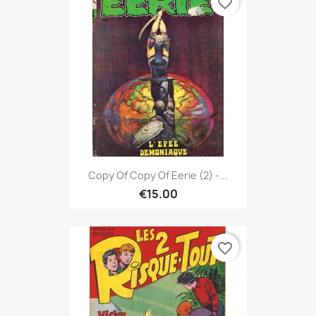
favorite_border
Copy Of Copy Of Eerie (2) -...
€15.00
favorite_border