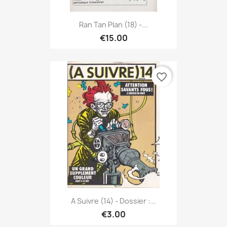
Ran Tan Plan (18) -...
€15.00
favorite_border
A Suivre (14) - Dossier :...
€3.00