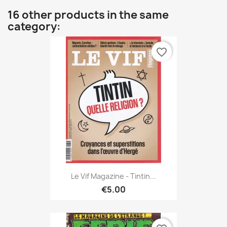
16 other products in the same
category:
favorite_border
Le Vif Magazine - Tintin...
€5.00