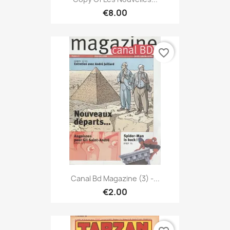
€8.00
favorite_border
Canal Bd Magazine (3) -...
€2.00