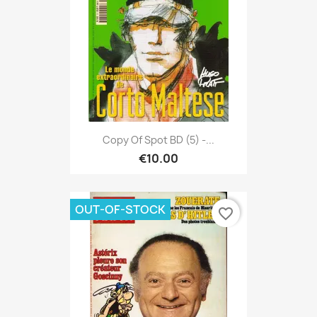
Copy Of Spot BD (5) -...
€10.00
OUT-OF-STOCK
favorite_border