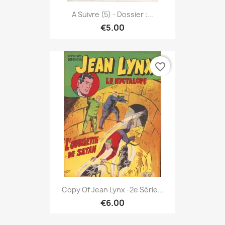
A Suivre (5) - Dossier :...
€5.00
favorite_border
Copy Of Jean Lynx -2e Série...
€6.00