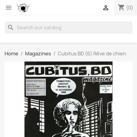
shopping_cart


(0)
search
Home
Magazines
Cubitus BD (6) Rêve de chien