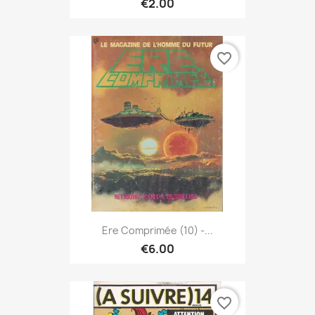
€2.00
favorite_border
Ere Comprimée (10) -...
€6.00
favorite_border