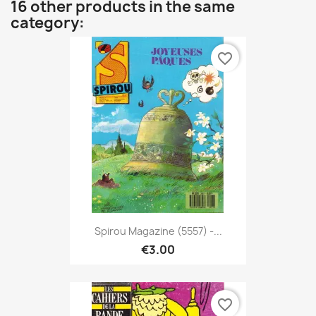
16 other products in the same
category:
favorite_border
Spirou Magazine (5557) -...
€3.00
favorite_border