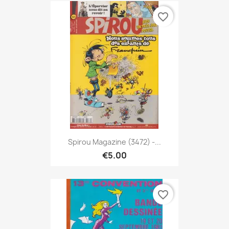
favorite_border
Spirou Magazine (3472) -...
€5.00
favorite_border