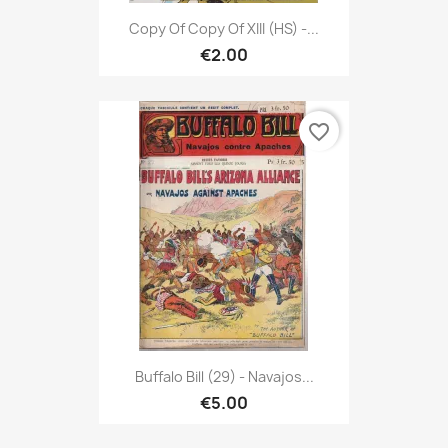
Copy Of Copy Of XIII (HS) -...
€2.00
favorite_border
Buffalo Bill (29) - Navajos...
€5.00