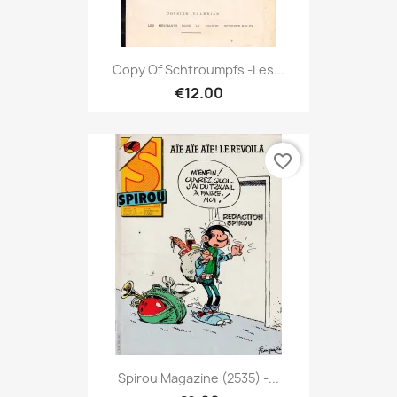
Copy Of Schtroumpfs -Les...
€12.00
favorite_border
Spirou Magazine (2535) -...