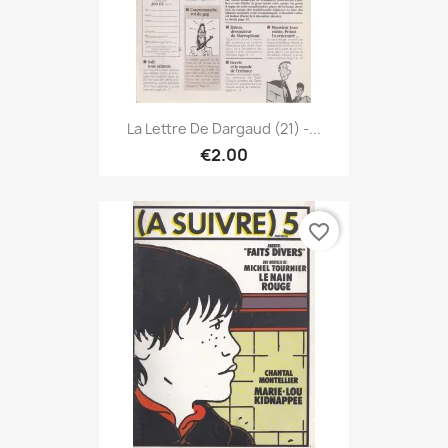
La Lettre De Dargaud (21) -...
€2.00
favorite_border