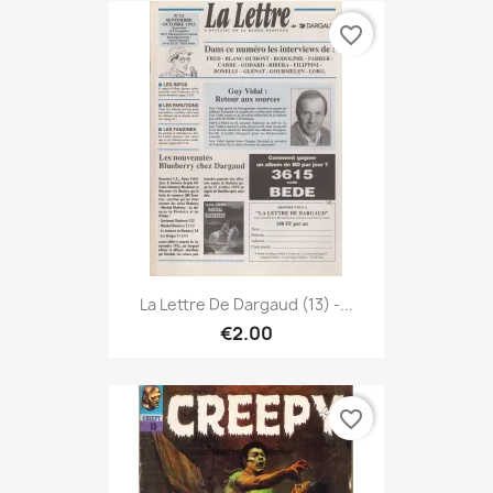
favorite_border
La Lettre De Dargaud (13) -...
€2.00
favorite_border