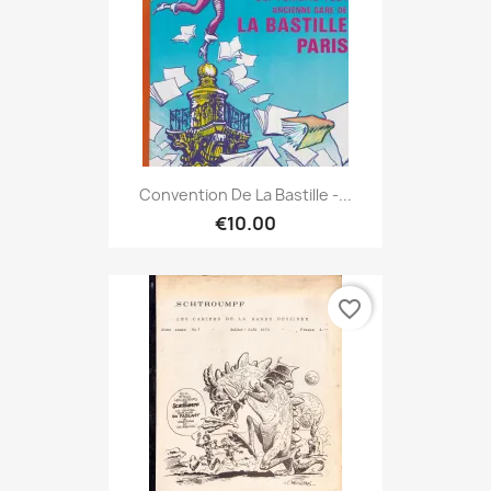
Convention De La Bastille -...
€10.00
favorite_border