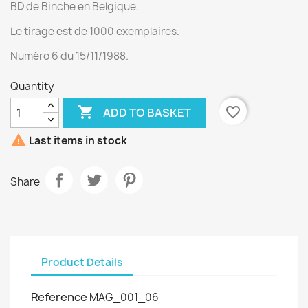
BD de Binche en Belgique.
Le tirage est de 1000 exemplaires.
Numéro 6 du 15/11/1988.
Quantity

favorite_border
ADD TO BASKET

Last items in stock
Share
Product Details
Reference
MAG_001_06