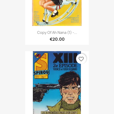
Copy Of Ah Nana (1) -...
€20.00
favorite_border