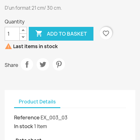
D'un format 21 cm/ 30 cm.
Quantity

favorite_border
ADD TO BASKET

Last items in stock
Share
Product Details
Reference
EX_003_03
In stock
1 Item