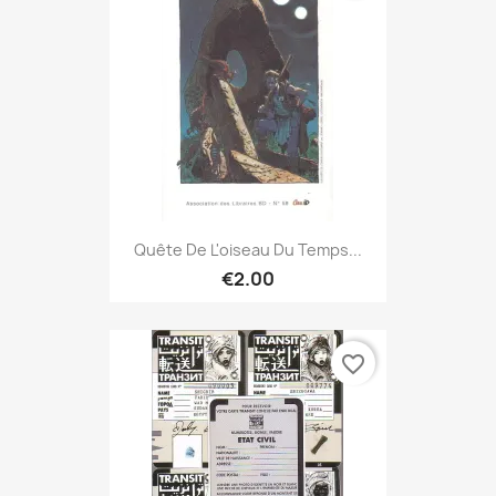
Quête De L'oiseau Du Temps...
€2.00
favorite_border