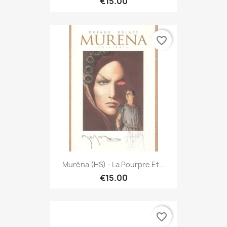
€15.00
favorite_border
Muréna (HS) - La Pourpre Et...
€15.00
favorite_border