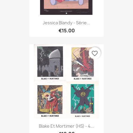
Jessica Blandy - Série...
€15.00
favorite_border
Blake Et Mortimer (HS) - 4...