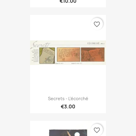
€10.00
favorite_border
Secrets - L'écorché
€3.00
favorite_border