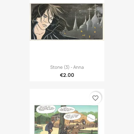
Stone (3) - Anna
€2.00
favorite_border