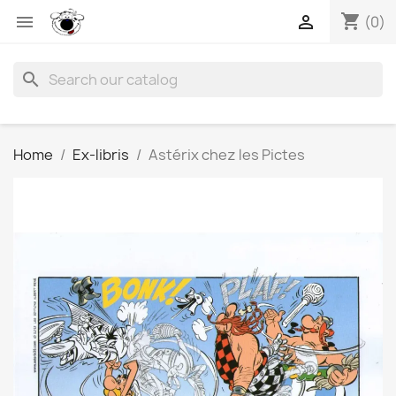
shopping_cart


(0)
search
Home
Ex-libris
Astérix chez les Pictes