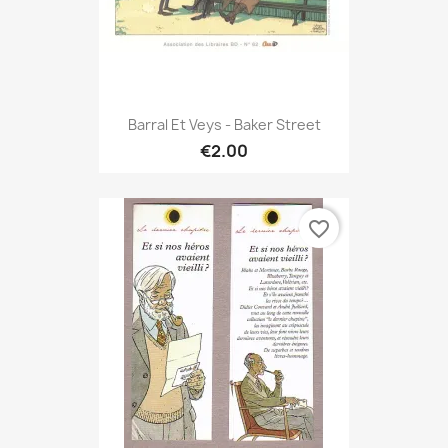
Barral Et Veys - Baker Street
€2.00
favorite_border