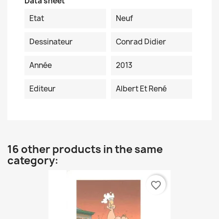
Data sheet
Etat
Neuf
Dessinateur
Conrad Didier
Année
2013
Editeur
Albert Et René
16 other products in the same
category:
favorite_border