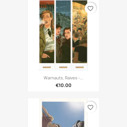
favorite_border
Warnauts, Raives -...
€10.00
favorite_border