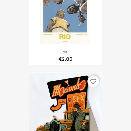
Rio
€2.00
favorite_border