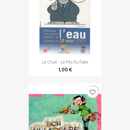
Le Chat - Le Fils Du Fakir
1,00 €
favorite_border