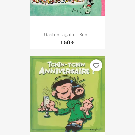
Gaston Lagaffe - Bon...
1,50 €
favorite_border