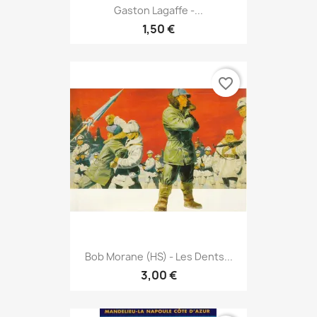
Gaston Lagaffe -...
1,50 €
favorite_border
Bob Morane (HS) - Les Dents...
3,00 €