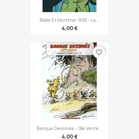
Blake Et Mortimer (HS) - La...
4,00 €
favorite_border
Banque Dessinée - 18e Vente...
4,00 €