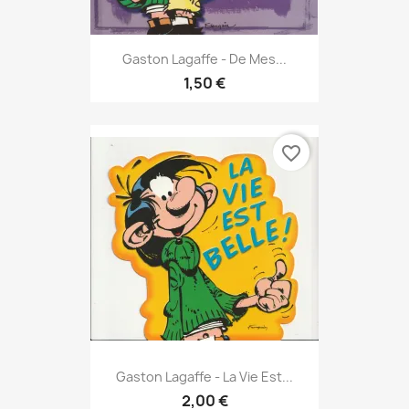
Gaston Lagaffe - De Mes...
1,50 €
favorite_border
Gaston Lagaffe - La Vie Est...
2,00 €