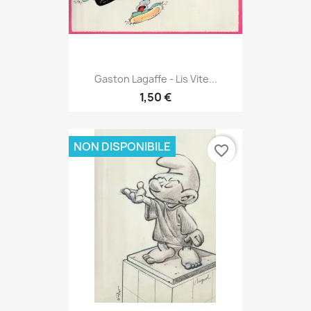
Gaston Lagaffe - Lis Vite...
1,50 €
NON DISPONIBILE
favorite_border