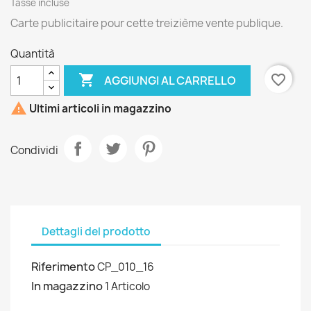
Tasse incluse
Carte publicitaire pour cette treizième vente publique.
Quantità

favorite_border
AGGIUNGI AL CARRELLO

Ultimi articoli in magazzino
Condividi
Dettagli del prodotto
Riferimento
CP_010_16
In magazzino
1 Articolo