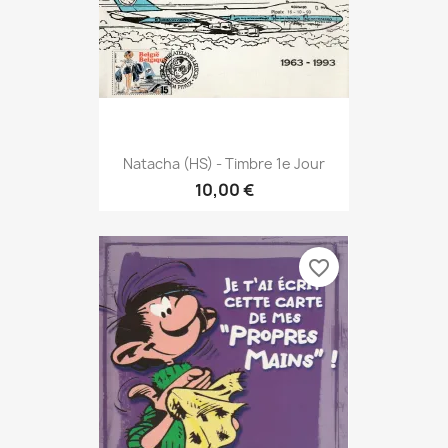
Natacha (HS) - Timbre 1e Jour
10,00 €
favorite_border