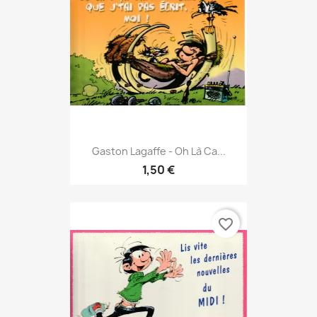
Gaston Lagaffe - Oh Là Ca...
1,50 €
favorite_border