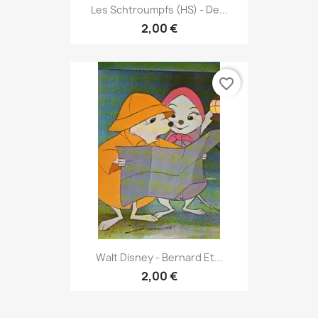
Les Schtroumpfs (HS) - De...
2,00 €
favorite_border
Walt Disney - Bernard Et...
2,00 €