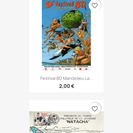
favorite_border
Festival BD Mandelieu La...
2,00 €
favorite_border