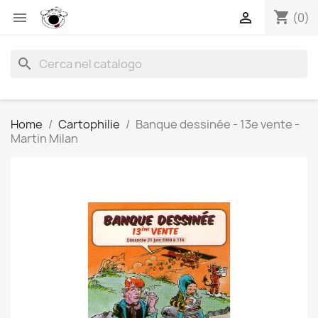
shopping_cart


(0)
search
Home
Cartophilie
Banque dessinée - 13e vente -
Martin Milan