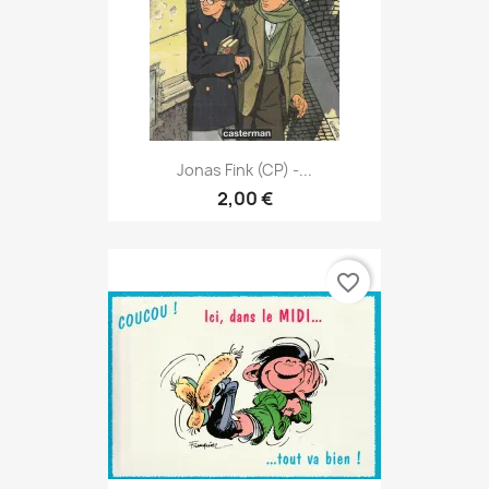
Jonas Fink (CP) -...
2,00 €
favorite_border