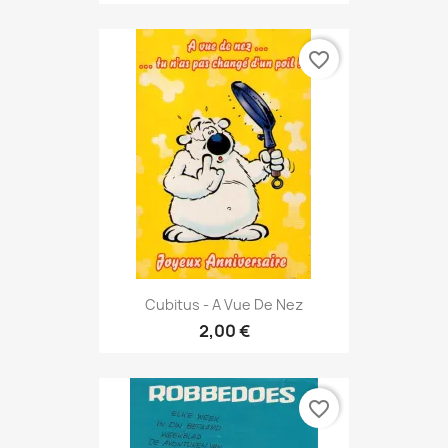
favorite_border
Cubitus - A Vue De Nez
2,00 €
favorite_border