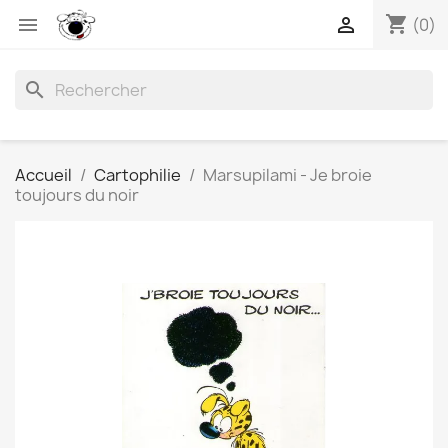
shopping_cart


(0)
search
Accueil
Cartophilie
Marsupilami - Je broie
toujours du noir