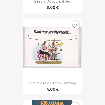
Trésors Du Journal De...
3,00 €
favorite_border
Godi - Solution Après Grattage
4,00 €