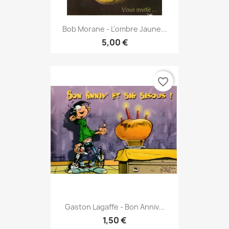
Bob Morane - L'ombre Jaune...
5,00 €
favorite_border
Gaston Lagaffe - Bon Anniv...
1,50 €