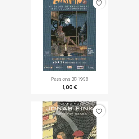
favorite_border
Passions BD 1998
1,00 €
favorite_border