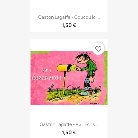
Gaston Lagaffe - Coucou Ici...
1,50 €
favorite_border
Gaston Lagaffe - PS : Ecris...
1,50 €