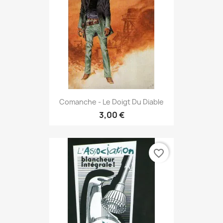
Comanche - Le Doigt Du Diable
3,00 €
favorite_border