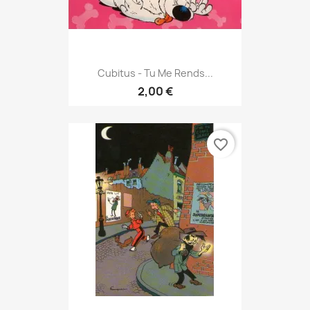
Cubitus - Tu Me Rends...
2,00 €
favorite_border