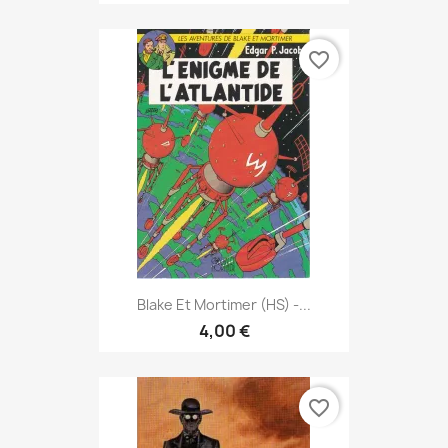
favorite_border
Blake Et Mortimer (HS) -...
4,00 €
favorite_border