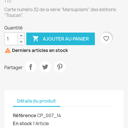
TTC
Carte numéro 32 de la série "Marsupilami" des éditions
"Toucan".
Quantité

favorite_border
AJOUTER AU PANIER

Derniers articles en stock
Partager
Détails du produit
Référence
CP_007_14
En stock
1 Article