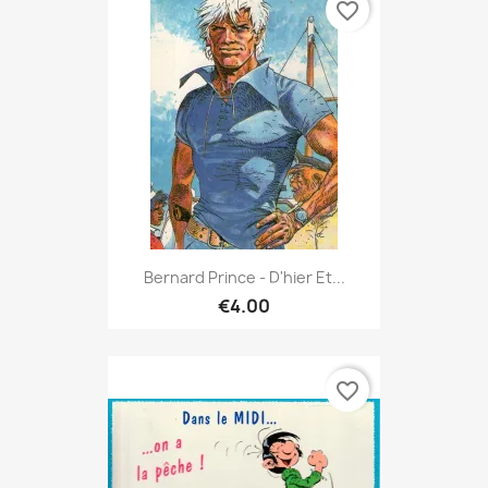
favorite_border
Bernard Prince - D'hier Et...
€4.00
favorite_border