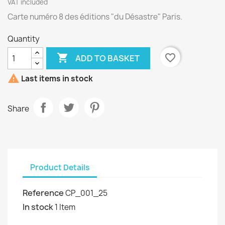
VAT included
Carte numéro 8 des éditions "du Désastre" Paris.
Quantity

favorite_border
ADD TO BASKET

Last items in stock
Share
Product Details
Reference
CP_001_25
In stock
1 Item