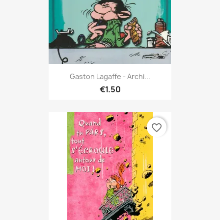
Gaston Lagaffe - Archi...
€1.50
favorite_border