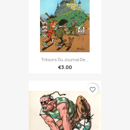
Trésors Du Journal De...
€3.00
favorite_border