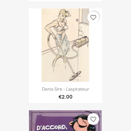
favorite_border
Denis Sire - L'aspirateur
€2.00
favorite_border