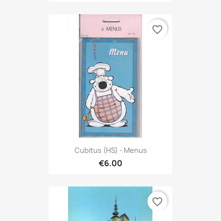
favorite_border
Cubitus (HS) - Menus
€6.00
favorite_border