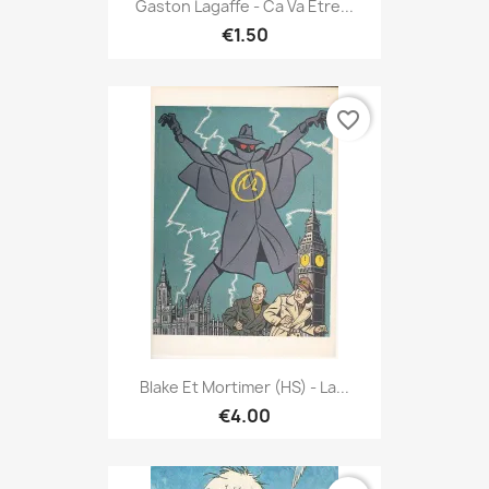
Gaston Lagaffe - Ca Va Être...
€1.50
favorite_border
Blake Et Mortimer (HS) - La...
€4.00