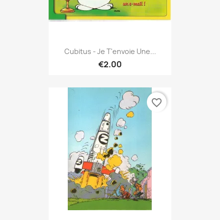
Cubitus - Je T'envoie Une...
€2.00
favorite_border