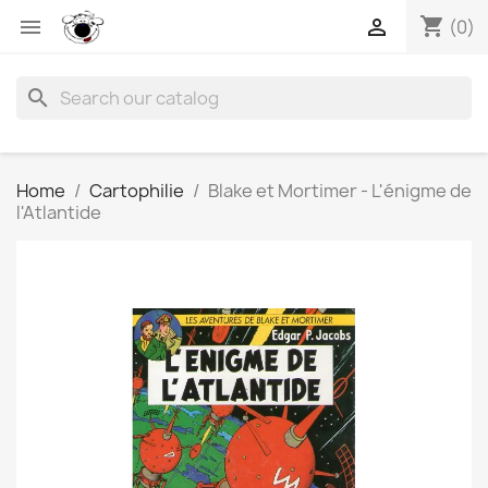
shopping_cart


(0)
search
Home
Cartophilie
Blake et Mortimer - L'énigme de
l'Atlantide