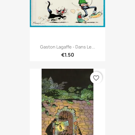
Gaston Lagaffe - Dans Le...
€1.50
favorite_border