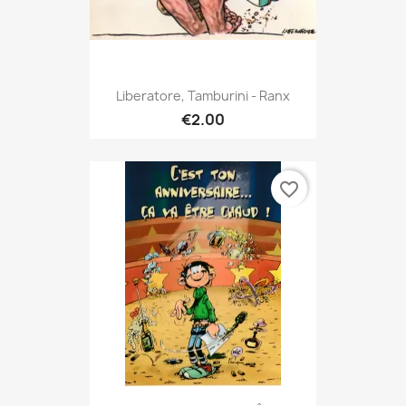
Liberatore, Tamburini - Ranx
€2.00
favorite_border