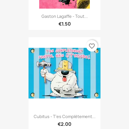
Gaston Lagaffe - Tout...
€1.50
favorite_border
Cubitus - T'es Complètement...
€2.00