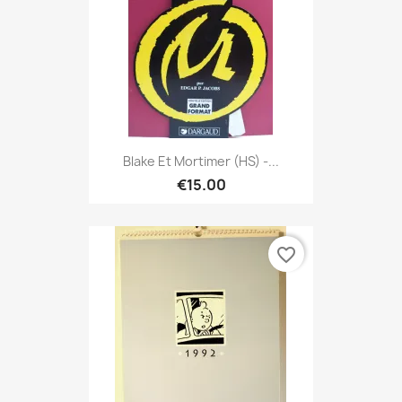
Blake Et Mortimer (HS) -...
€15.00
favorite_border