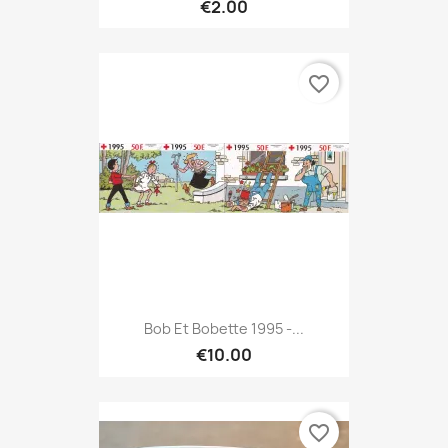
€2.00
favorite_border
Bob Et Bobette 1995 -...
€10.00
favorite_border