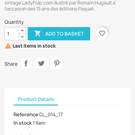
vintage LadyPulp.com illustré par Romain Hugault à
l'occasion des 15 ans des éditions Paquet.
Quantity

favorite_border
ADD TO BASKET

Last items in stock
Share
Product Details
Reference
CL_014_17
In stock
1 Item