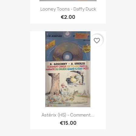
Looney Toons - Daffy Duck
€2.00
favorite_border
Astérix (HS) - Comment...
€15.00