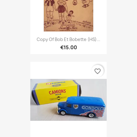
Copy Of Bob Et Bobette (HS)...
€15.00
favorite_border