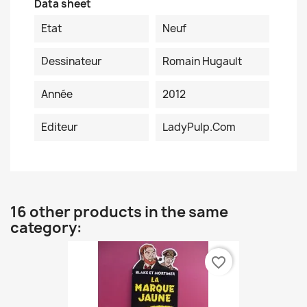
Data sheet
Etat
Neuf
Dessinateur
Romain Hugault
Année
2012
Editeur
LadyPulp.com
16 other products in the same
category:
favorite_border