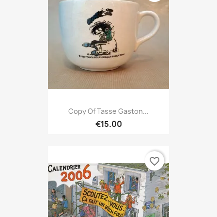
Copy Of Tasse Gaston...
€15.00
favorite_border