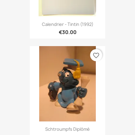
Calendrier - Tintin (1992)
€30.00
favorite_border
Schtroumpfs Diplômé