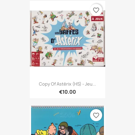
favorite_border
Copy Of Astérix (HS) - Jeu...
€10.00
favorite_border