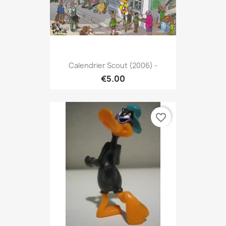
Calendrier Scout (2006) -
€5.00
favorite_border