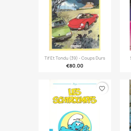
Quick view

Tif Et Tondu (39) - Coups Durs
€80.00
favorite_border