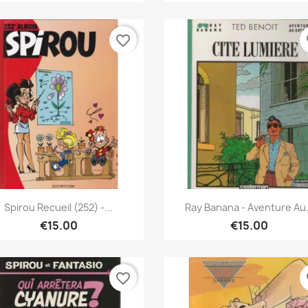
favorite_border
fa
Quick view
Quick view


Spirou Recueil (252) -...
Ray Banana - Aventure Au.
€15.00
€15.00
favorite_border
fa