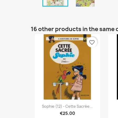
16 other products in the same 
favorite_border
Quick view

Sophie (12) - Cette Sacrée...
€25.00