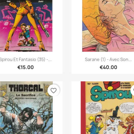
Quick view
Quick view


Spirou Et Fantasio (35) -...
Sarane (1) - Avec Son...
€15.00
€40.00
favorite_border
fa