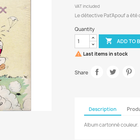
VAT included
Le détective Pat'Apouf a été c
Quantity

ADD TO 

Last items in stock
Share
Description
Produ
Album cartonné couleur.