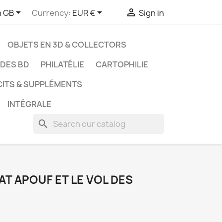



h GB
Currency:
EUR €
Sign in
OBJETS EN 3D & COLLECTORS
UDES BD
PHILATÉLIE
CARTOPHILIE
CITS & SUPPLÉMENTS
INTÉGRALE
search
PAT APOUF ET LE VOL DES