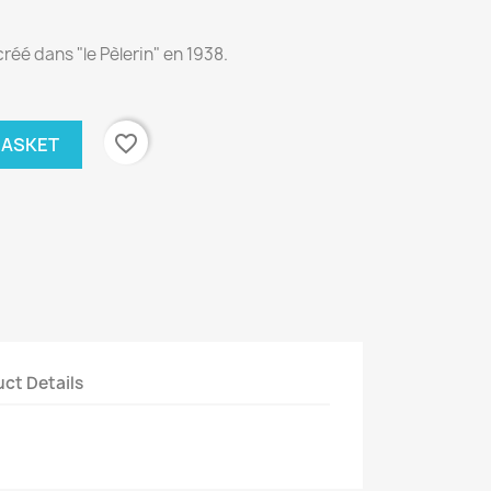
réé dans "le Pèlerin" en 1938.
favorite_border
BASKET
ct Details