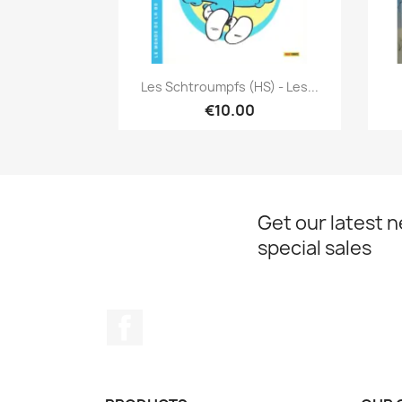
Quick view

Les Schtroumpfs (HS) - Les...
€10.00
Get our latest 
special sales
Facebook