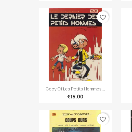
favorite_border
Quick view

Copy Of Les Petits Hommes...
€15.00
favorite_border