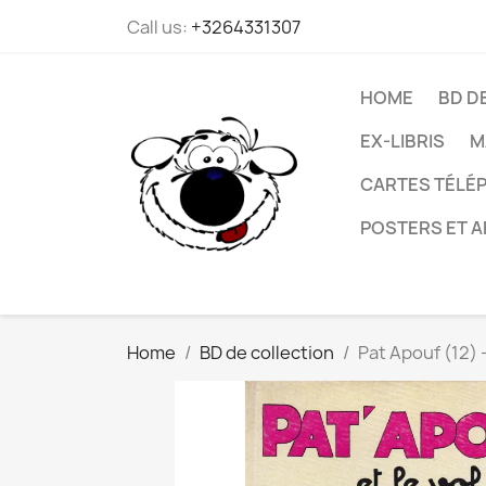
Call us:
+3264331307
HOME
BD D
EX-LIBRIS
M
CARTES TÉLÉP
POSTERS ET A
Home
BD de collection
Pat Apouf (12) -