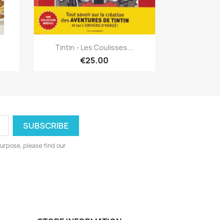
Quick view

Tintin - Les Coulisses...
€25.00
urpose, please find our