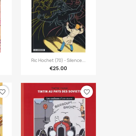
Quick view

Ric Hochet (70) - Silence...
€25.00
vorite_border
favorite_border