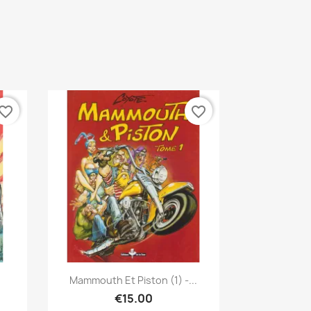
vorite_border
favorite_border
Quick view

e
Mammouth Et Piston (1) -...
€15.00