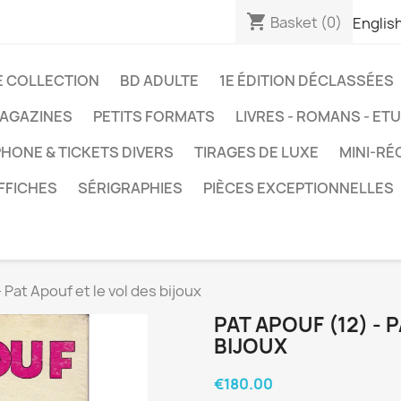
shopping_cart
Basket
(0)
Englis
E COLLECTION
BD ADULTE
1E ÉDITION DÉCLASSÉES
AGAZINES
PETITS FORMATS
LIVRES - ROMANS - ET
HONE & TICKETS DIVERS
TIRAGES DE LUXE
MINI-RÉ
FFICHES
SÉRIGRAPHIES
PIÈCES EXCEPTIONNELLES
 Pat Apouf et le vol des bijoux
PAT APOUF (12) - 
BIJOUX
€180.00