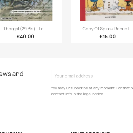
Quick view
Quick view


Thorgal (29 Bis) - Le...
Copy Of Spirou Recueil...
€40.00
€15.00
news and
You may unsubscribe at any moment. For that p
contact info in the legal notice.