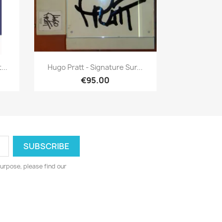
Quick view

...
Hugo Pratt - Signature Sur...
€95.00
urpose, please find our