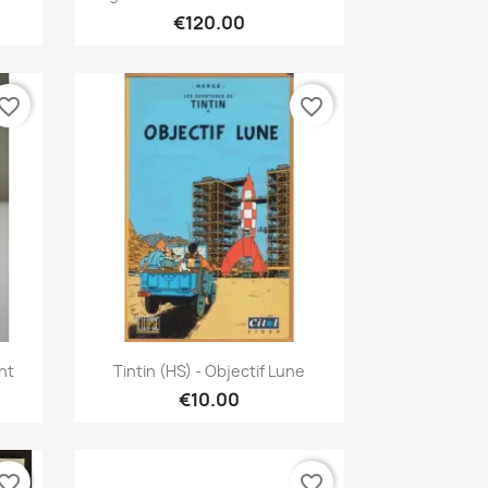
€120.00
vorite_border
favorite_border
Quick view

nt
Tintin (HS) - Objectif Lune
€10.00
vorite_border
favorite_border