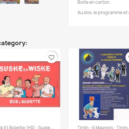
Boite en carton.
Au dos, le programme et 
category:
favorite_border
fa
Quick view
Quick view


b Et Bobette (HS) - Suske...
Tintin - 6 Magnets - Tintin.