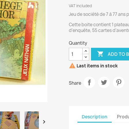
VAT included
Jeu de société de 7 à 77 ans p
Cette boite contient 1 plateau
d'enquête, 55 cartes d'aventu
Quantity

ADD TO 

Last items in stock
Share
Description
Produ
