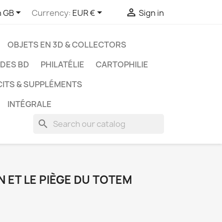



h GB
Currency:
EUR €
Sign in
OBJETS EN 3D & COLLECTORS
UDES BD
PHILATÉLIE
CARTOPHILIE
CITS & SUPPLÉMENTS
INTÉGRALE
search
IN ET LE PIÈGE DU TOTEM