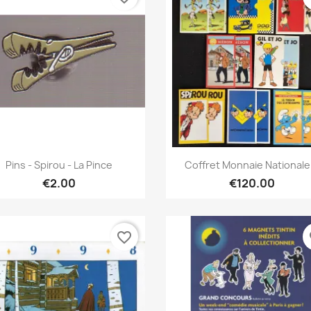
Quick view
Quick view


Pins - Spirou - La Pince
Coffret Monnaie Nationale.
€2.00
€120.00
favorite_border
fa