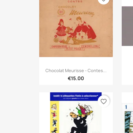
Quick view

Chocolat Meurisse - Contes...
€15.00
favorite_border