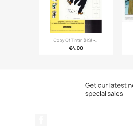
Quick view

Copy Of Tintin (HS) -...
€4.00
Get our latest 
special sales
Facebook