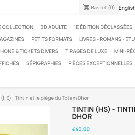
shopping_cart
Basket
(0)
Englis
E COLLECTION
BD ADULTE
1E ÉDITION DÉCLASSÉES
AGAZINES
PETITS FORMATS
LIVRES - ROMANS - ET
HONE & TICKETS DIVERS
TIRAGES DE LUXE
MINI-RÉ
FFICHES
SÉRIGRAPHIES
PIÈCES EXCEPTIONNELLES
 (HS) - Tintin et le piège du Totem Dhor
TINTIN (HS) - TINT
DHOR
€40.00