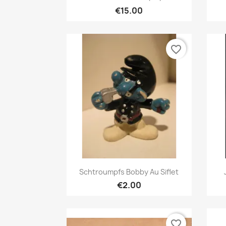
€15.00
favorite_border
Quick view

Schtroumpfs Bobby Au Siflet
€2.00
favorite_border