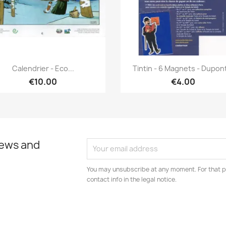
Quick view
Quick view


Calendrier - Eco...
Tintin - 6 Magnets - Dupont
€10.00
€4.00
news and
You may unsubscribe at any moment. For that p
contact info in the legal notice.