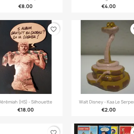
€8.00
€4.00
favorite_border
fa
Quick view
Quick view


Jérémiah (HS) - Silhouette
Walt Disney - Kaa Le Serpe
€18.00
€2.00
favorite_border
fa