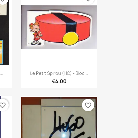
Quick view

..
Le Petit Spirou (HC) - Bloc...
€4.00
vorite_border
favorite_border