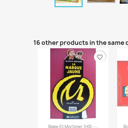
16 other products in the same 
favorite_border
Quick view

Blake Et Mortimer (HS) -...
Bo