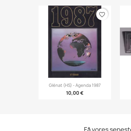
favorite_border
Vis her

Glénat (HS) - Agenda 1987
10,00 €
Få vores senes