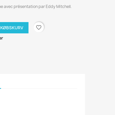
ine avec présentation par Eddy Mitchell.
favorite_border
NDKØBSKURV
er