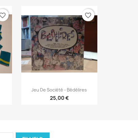
vorite_border
favorite_border
Vis her

Jeu De Société - Bédélires
25,00 €