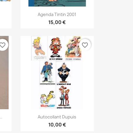
Vis her

Agenda Tintin 2001
15,00 €
vorite_border
favorite_border
Vis her

..
Autocollant Dupuis
10,00 €