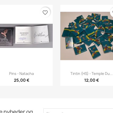
favorite_border
fa
Vis her
Vis her


Pins - Natacha
Tintin (HS) - Temple Du...
25,00 €
12,00 €
te nyheder og