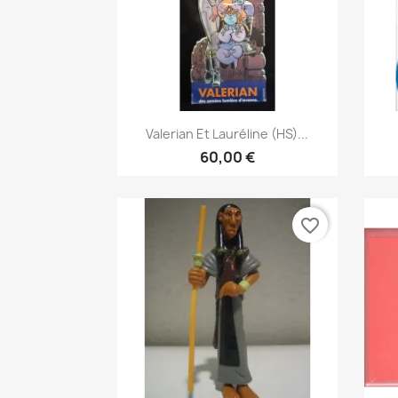
Vis her

Valerian Et Lauréline (HS)...
60,00 €
favorite_border