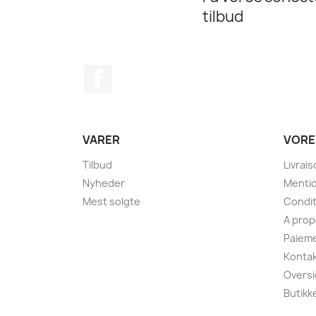
tilbud
Facebook
VARER
VORE
Tilbud
Livrai
Nyheder
Mentio
Mest solgte
Condit
A pro
Paieme
Kontak
Oversi
Butikk