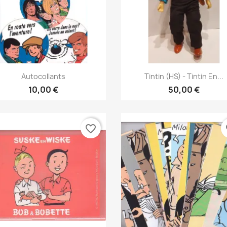
Vis her
Vis her


Autocollants
Tintin (HS) - Tintin En...
10,00 €
50,00 €
favorite_border
fa