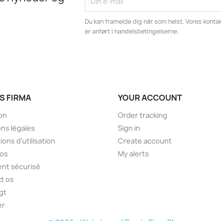
Du kan framelde dig når som helst. Vores kontak
er anført i handelsbetingelserne.
S FIRMA
YOUR ACCOUNT
son
Order tracking
ns légales
Sign in
ions d'utilisation
Create account
pos
My alerts
nt sécurisé
t os
gt
er