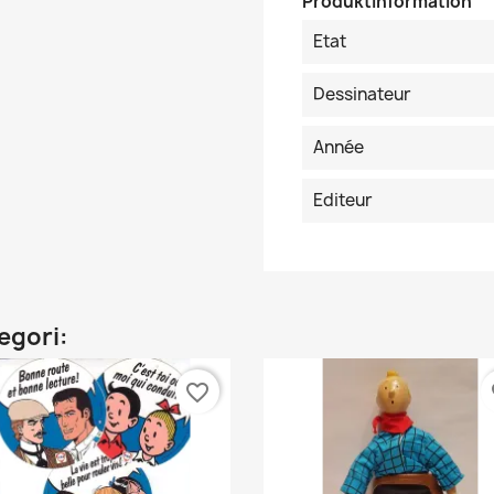
Produktinformation
Etat
Dessinateur
Année
Editeur
egori:
favorite_border
fa