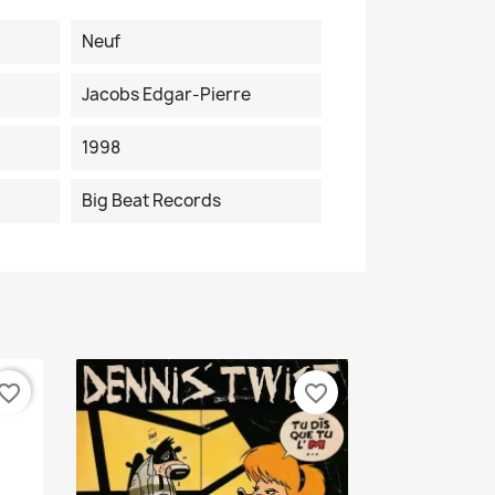
Neuf
Jacobs Edgar-Pierre
1998
Big Beat Records
vorite_border
favorite_border