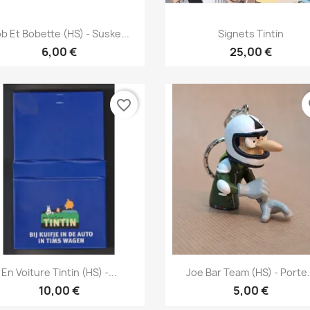
Vis her
Vis her


b Et Bobette (HS) - Suske...
Signets Tintin
6,00 €
25,00 €
favorite_border
fa
Vis her
Vis her


En Voiture Tintin (HS) -...
Joe Bar Team (HS) - Porte.
10,00 €
5,00 €