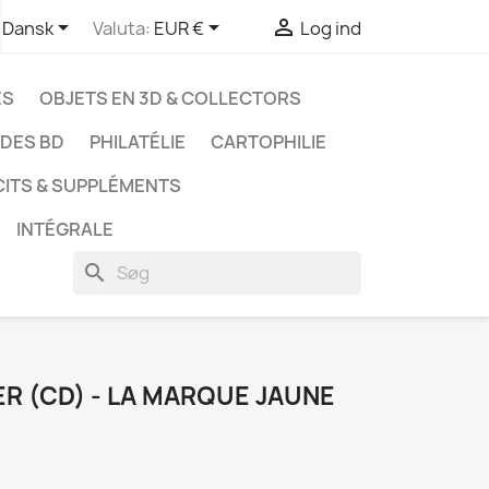



Dansk
Valuta:
EUR €
Log ind
ES
OBJETS EN 3D & COLLECTORS
UDES BD
PHILATÉLIE
CARTOPHILIE
CITS & SUPPLÉMENTS
INTÉGRALE
search
R (CD) - LA MARQUE JAUNE