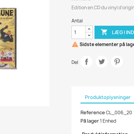
Edition en CD du vinyl d'orig
Antal

LÆG I I

Sidste elementer på lag
Del
Produktoplysninger
Reference
CL_006_20
På lager
1 Enhed