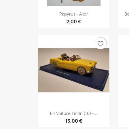
Vis her

Papyrus - Aker
Bo
2,00 €
favorite_border
Vis her

En Voiture Tintin (16) -...
15,00 €