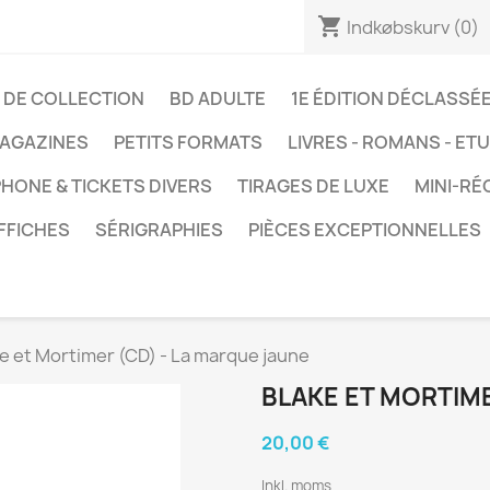
shopping_cart
Indkøbskurv
(0)
 DE COLLECTION
BD ADULTE
1E ÉDITION DÉCLASSÉ
AGAZINES
PETITS FORMATS
LIVRES - ROMANS - ET
HONE & TICKETS DIVERS
TIRAGES DE LUXE
MINI-RÉ
FFICHES
SÉRIGRAPHIES
PIÈCES EXCEPTIONNELLES
e et Mortimer (CD) - La marque jaune
BLAKE ET MORTIME
20,00 €
Inkl. moms