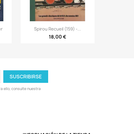
Vista rápida

er
Spirou Recueil (159) -...
18,00 €
 ello, consulte nuestra