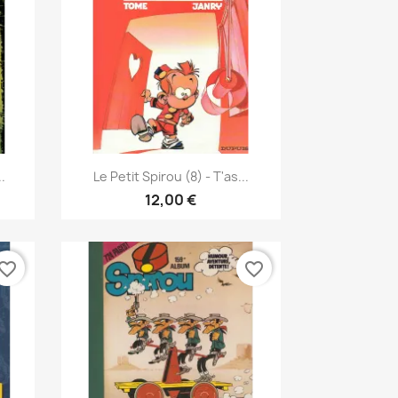
Vista rápida

.
Le Petit Spirou (8) - T'as...
12,00 €
vorite_border
favorite_border