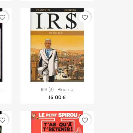
vorite_border
favorite_border
Vista rápida

...
IRS (3) - Blue Ice
15,00 €
vorite_border
favorite_border