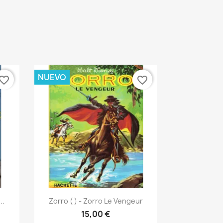
NUEVO
vorite_border
favorite_border
Vista rápida

..
Zorro ( ) - Zorro Le Vengeur
15,00 €