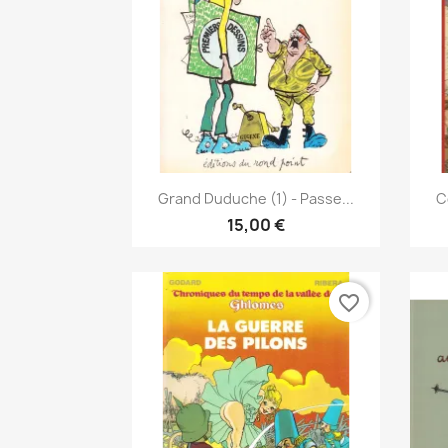
Vista rápida

Grand Duduche (1) - Passe...
C
15,00 €
favorite_border