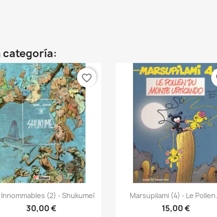
 categoría:
favorite_border
fa
Vista rápida
Vista rápida


 Innommables (2) - Shukumeî
Marsupilami (4) - Le Pollen.
30,00 €
15,00 €