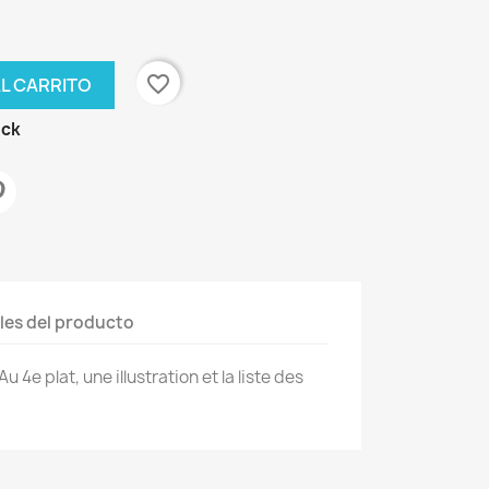
favorite_border
AL CARRITO
ock
les del producto
 4e plat, une illustration et la liste des