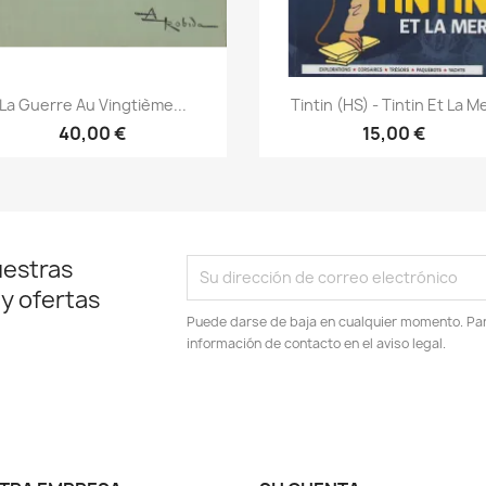
Vista rápida
Vista rápida


La Guerre Au Vingtième...
Tintin (HS) - Tintin Et La M
40,00 €
15,00 €
uestras
 y ofertas
Puede darse de baja en cualquier momento. Para
información de contacto en el aviso legal.