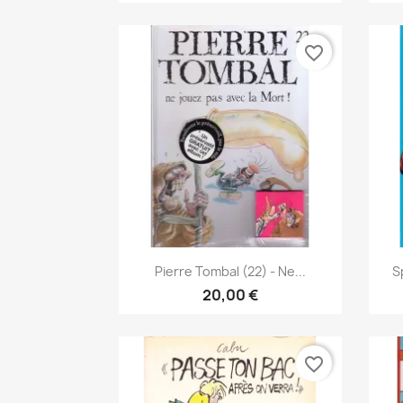
favorite_border
Vista rápida

Pierre Tombal (22) - Ne...
S
20,00 €
favorite_border