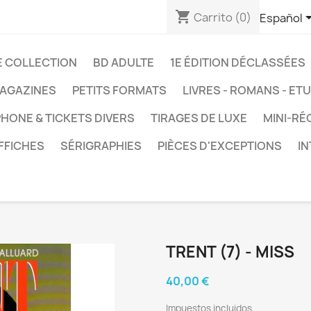
shopping_cart
Carrito
(0)
Español
E COLLECTION
BD ADULTE
1E ÉDITION DÉCLASSÉES
AGAZINES
PETITS FORMATS
LIVRES - ROMANS - ET
HONE & TICKETS DIVERS
TIRAGES DE LUXE
MINI-RÉ
FFICHES
SÉRIGRAPHIES
PIÈCES D'EXCEPTIONS
I
TRENT (7) - MISS
40,00 €
Impuestos incluidos