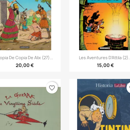
Vista rápida
Vista rápida


opia De Copia De Alix (27)...
Les Aventures D'Attila (2)..
20,00 €
15,00 €
favorite_border
fa