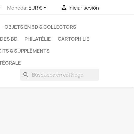



Moneda:
EUR €
Iniciar sesión
OBJETS EN 3D & COLLECTORS
UDES BD
PHILATÉLIE
CARTOPHILIE
CITS & SUPPLÉMENTS
NTÉGRALE
search