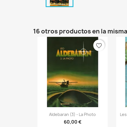
16 otros productos en la misma
favorite_border
Vista rápida

Aldebaran (3) - La Photo
Les
60,00 €