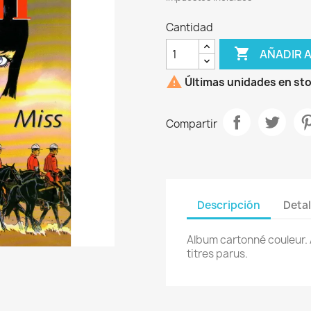
Cantidad

AÑADIR 

Últimas unidades en st
Compartir
Descripción
Detal
Album cartonné couleur. Au
titres parus.