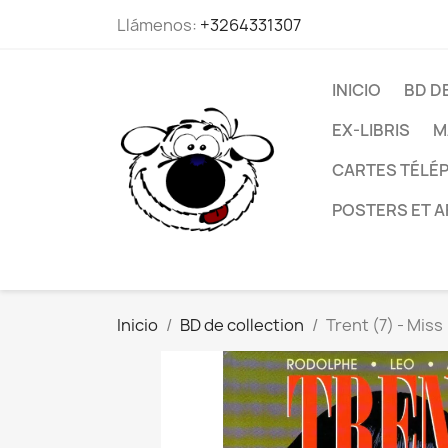
Llámenos:
+3264331307
INICIO
BD D
EX-LIBRIS
M
CARTES TÉLÉP
POSTERS ET A
Inicio
BD de collection
Trent (7) - Miss