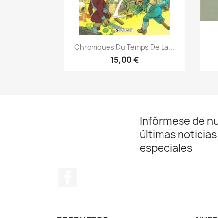
Vista rápida

Chroniques Du Temps De La...
15,00 €
Infórmese de n
últimas noticias
especiales
Facebook