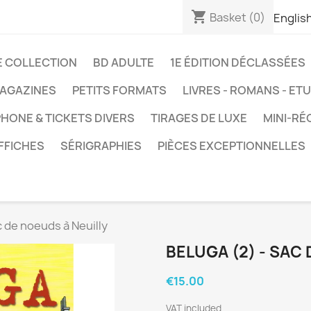
shopping_cart
Basket
(0)
Englis
E COLLECTION
BD ADULTE
1E ÉDITION DÉCLASSÉES
AGAZINES
PETITS FORMATS
LIVRES - ROMANS - ET
HONE & TICKETS DIVERS
TIRAGES DE LUXE
MINI-RÉ
FFICHES
SÉRIGRAPHIES
PIÈCES EXCEPTIONNELLES
c de noeuds à Neuilly
BELUGA (2) - SAC
€15.00
VAT included