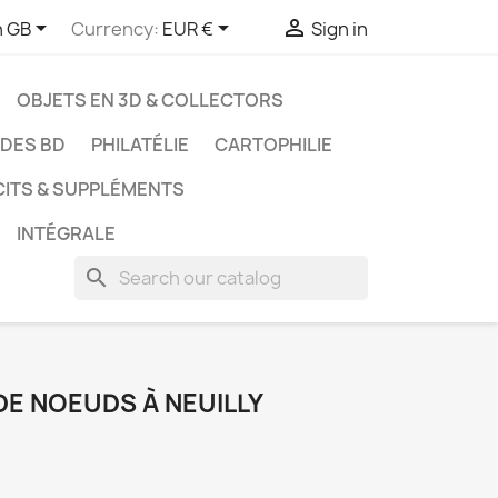



h GB
Currency:
EUR €
Sign in
OBJETS EN 3D & COLLECTORS
UDES BD
PHILATÉLIE
CARTOPHILIE
CITS & SUPPLÉMENTS
INTÉGRALE
search
 DE NOEUDS À NEUILLY