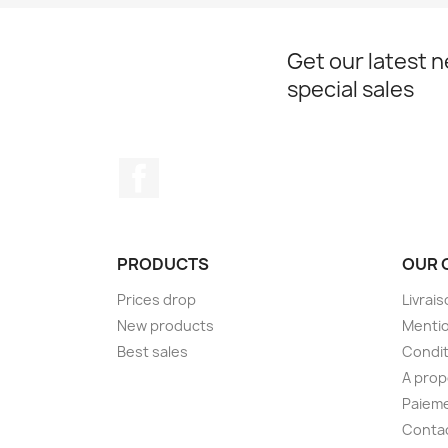
Get our latest 
special sales
Facebook
PRODUCTS
OUR 
Prices drop
Livrai
New products
Mentio
Best sales
Condit
A pro
Paieme
Conta