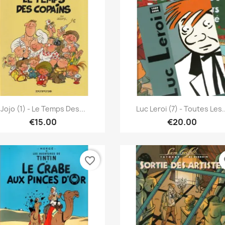
Quick view
Quick view


Jojo (1) - Le Temps Des...
Luc Leroi (7) - Toutes Les..
€15.00
€20.00
favorite_border
fa