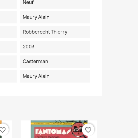
Neuf
Maury Alain
Robberecht Thierry
2003
Casterman
Maury Alain
vorite_border
favorite_border