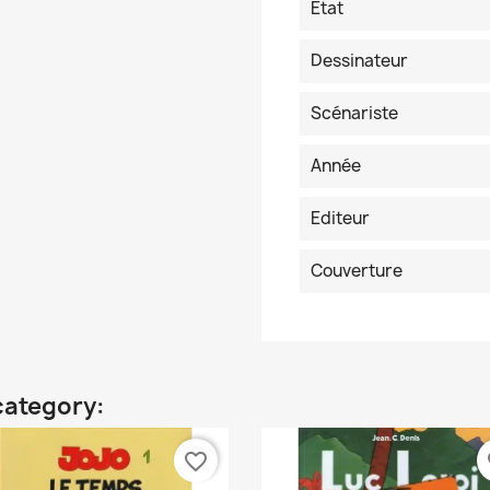
Etat
Dessinateur
Scénariste
Année
Editeur
Couverture
category:
favorite_border
fa