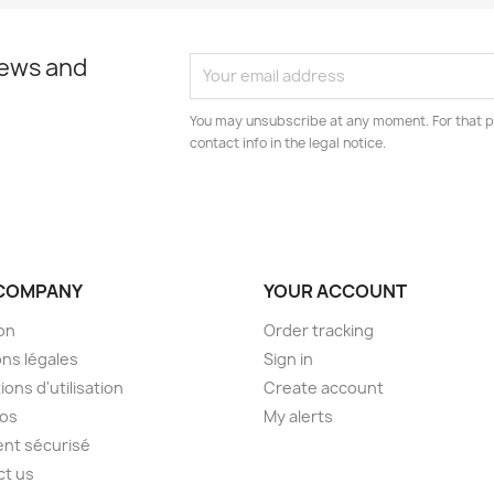
news and
You may unsubscribe at any moment. For that p
contact info in the legal notice.
COMPANY
YOUR ACCOUNT
son
Order tracking
ns légales
Sign in
ions d'utilisation
Create account
pos
My alerts
nt sécurisé
ct us