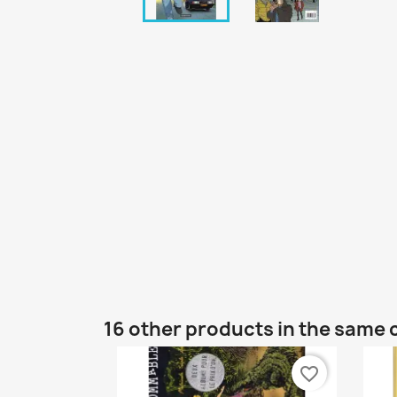
16 other products in the same 
favorite_border