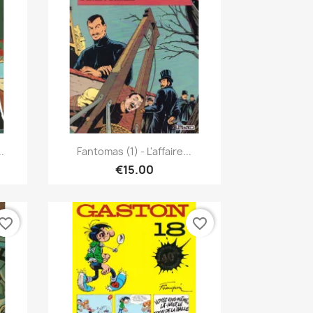
Quick view

.
Fantomas (1) - L'affaire...
€15.00
vorite_border
favorite_border