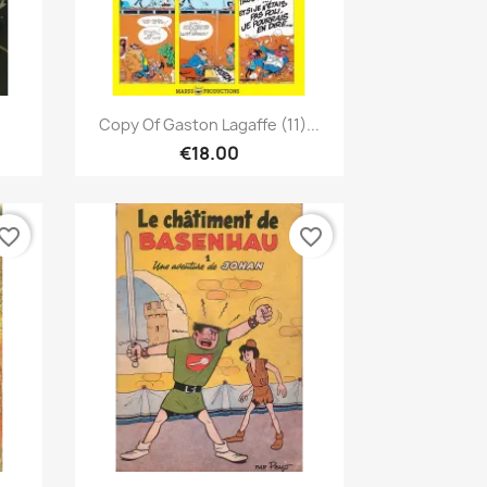
Quick view

Copy Of Gaston Lagaffe (11)...
€18.00
vorite_border
favorite_border