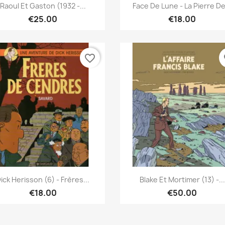
Quick view
Quick view


Raoul Et Gaston (1932 -...
Face De Lune - La Pierre De
€25.00
€18.00
favorite_border
fa
Quick view
Quick view


ick Herisson (6) - Frères...
Blake Et Mortimer (13) -...
€18.00
€50.00