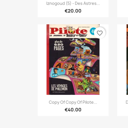
Quick view

Iznogoud (5) - Des Astres...
€20.00
favorite_border
Quick view

Copy Of Copy Of Pilote...
D
€40.00