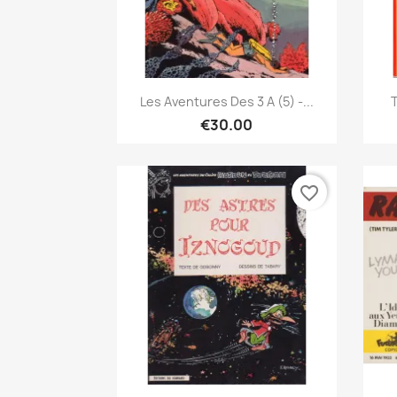
Quick view

Les Aventures Des 3 A (5) -...
T
€30.00
favorite_border