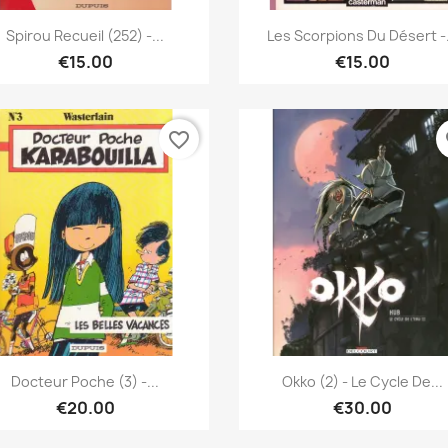
Quick view
Quick view


Spirou Recueil (252) -...
Les Scorpions Du Désert -.
€15.00
€15.00
favorite_border
fa
Quick view
Quick view


Docteur Poche (3) -...
Okko (2) - Le Cycle De...
€20.00
€30.00