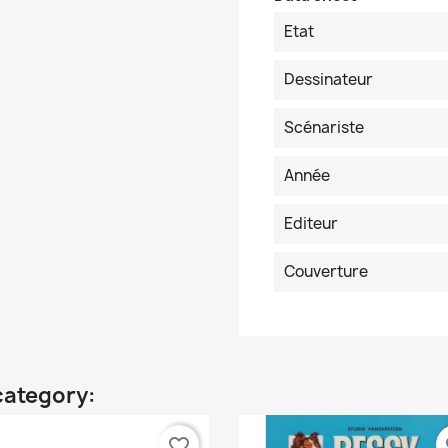
Etat
Dessinateur
Scénariste
Année
Editeur
Couverture
category:
favorite_border
fa