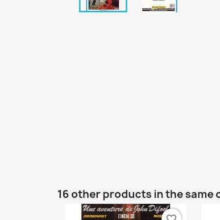
16 other products in the same 
favorite_border