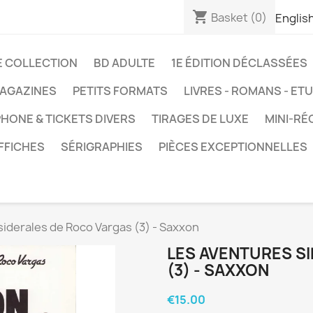
shopping_cart
Basket
(0)
Englis
E COLLECTION
BD ADULTE
1E ÉDITION DÉCLASSÉES
AGAZINES
PETITS FORMATS
LIVRES - ROMANS - ET
HONE & TICKETS DIVERS
TIRAGES DE LUXE
MINI-RÉ
FFICHES
SÉRIGRAPHIES
PIÈCES EXCEPTIONNELLES
siderales de Roco Vargas (3) - Saxxon
LES AVENTURES S
(3) - SAXXON
€15.00