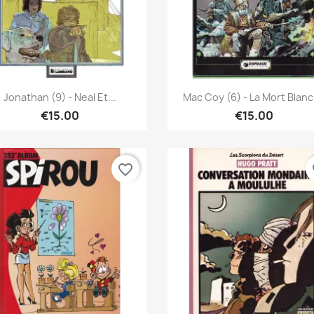
Quick view
Quick view


Jonathan (9) - Neal Et...
Mac Coy (6) - La Mort Blan
€15.00
€15.00
favorite_border
fa