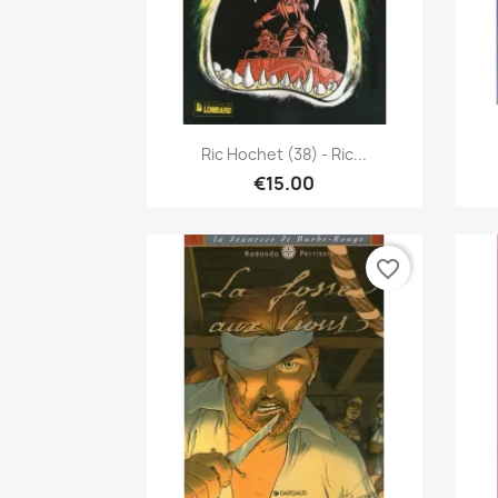
Quick view

Ric Hochet (38) - Ric...
€15.00
favorite_border