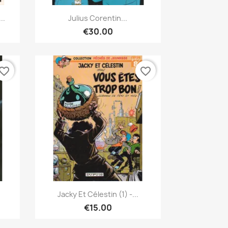
Quick view

..
Julius Corentin...
€30.00
vorite_border
favorite_border
Quick view

Jacky Et Célestin (1) -...
€15.00