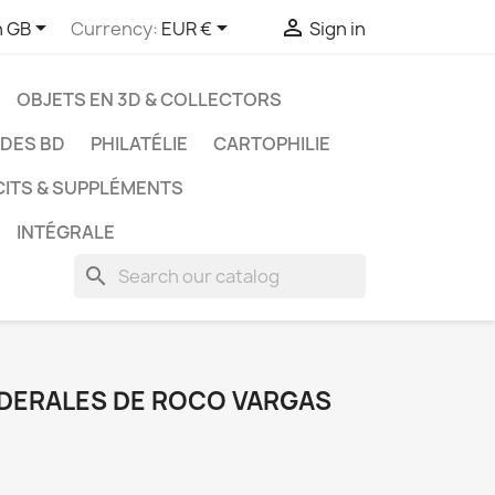



h GB
Currency:
EUR €
Sign in
OBJETS EN 3D & COLLECTORS
UDES BD
PHILATÉLIE
CARTOPHILIE
CITS & SUPPLÉMENTS
INTÉGRALE
search
IDERALES DE ROCO VARGAS