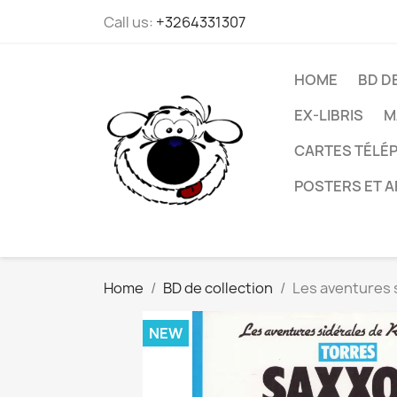
Call us:
+3264331307
HOME
BD D
EX-LIBRIS
M
CARTES TÉLÉP
POSTERS ET A
Home
BD de collection
Les aventures 
NEW