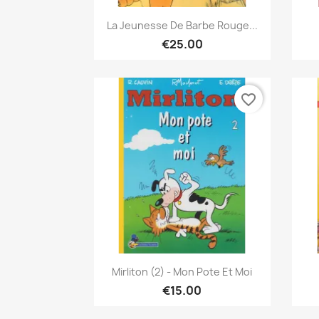
Quick view

La Jeunesse De Barbe Rouge...
€25.00
favorite_border
Quick view

Mirliton (2) - Mon Pote Et Moi
€15.00