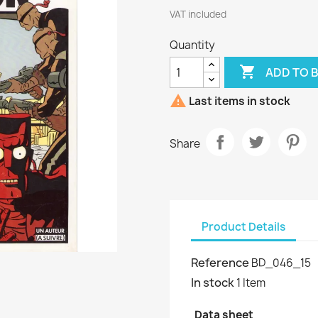
VAT included
Quantity

ADD TO 

Last items in stock
Share
Product Details
Reference
BD_046_15
In stock
1 Item
Data sheet