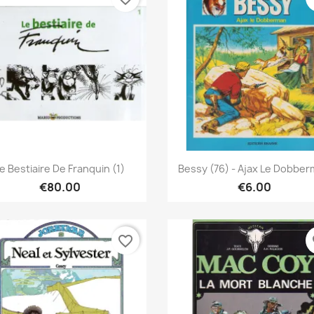
Quick view
Quick view


e Bestiaire De Franquin (1)
Bessy (76) - Ajax Le Dobbe
€80.00
€6.00
favorite_border
fa