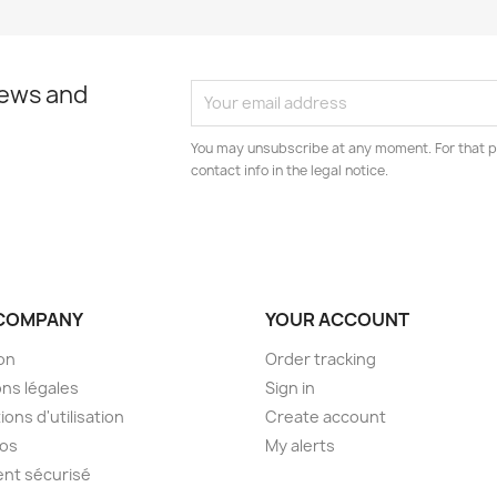
news and
You may unsubscribe at any moment. For that p
contact info in the legal notice.
COMPANY
YOUR ACCOUNT
son
Order tracking
ns légales
Sign in
ions d'utilisation
Create account
pos
My alerts
nt sécurisé