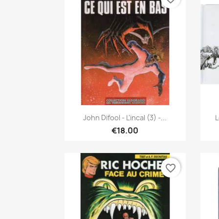
Quick view

John Difool - L'incal (3) -...
L
€18.00
favorite_border