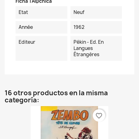
Ficha TÃ©cnica
Etat
Neuf
Année
1962
Editeur
Pékin - Ed. En
Langues
Étrangères
16 otros productos en la misma
categoría:
favorite_border