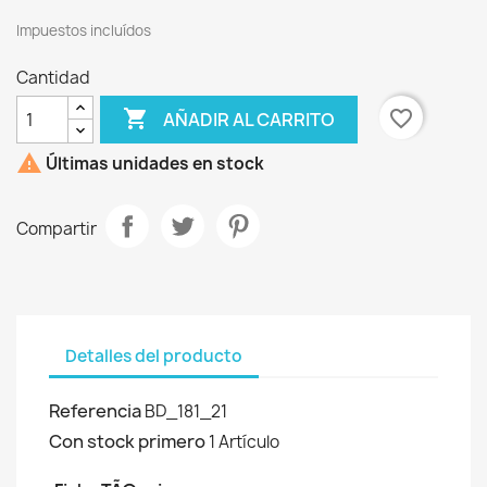
Impuestos incluídos
Cantidad

favorite_border
AÑADIR AL CARRITO

Últimas unidades en stock
Compartir
Detalles del producto
Referencia
BD_181_21
Con stock primero
1 Artículo