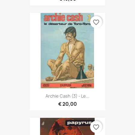
favorite_border
Archie Cash (3) - Le...
€ 20,00
favorite_border