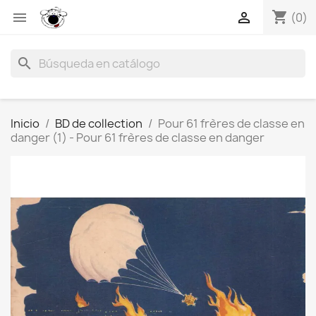
shopping_cart


(0)
search
Inicio
BD de collection
Pour 61 frères de classe en
danger (1) - Pour 61 frères de classe en danger