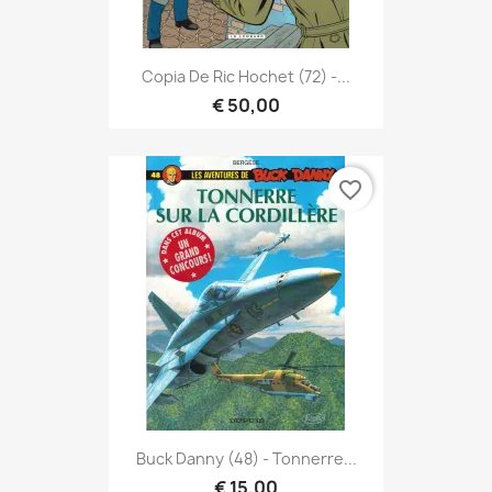
Copia De Ric Hochet (72) -...
€ 50,00
favorite_border
Buck Danny (48) - Tonnerre...
€ 15,00