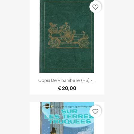
favorite_border
Copia De Ribambelle (HS) -...
€ 20,00
favorite_border