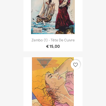
Zembo (1) - Tête De Cuivre
€ 15,00
favorite_border