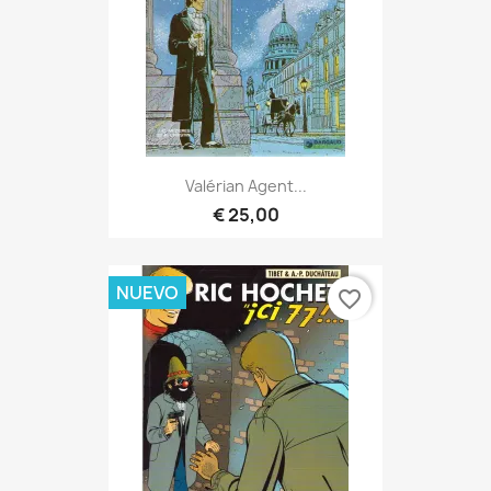
Valérian Agent...
€ 25,00
NUEVO
favorite_border