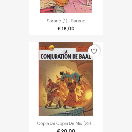
Sarane (1) - Sarane
€ 18,00
favorite_border
Copia De Copia De Alix (28)...
€ 20,00