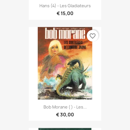
Hans (4) - Les Gladiateurs
€ 15,00
favorite_border
Bob Morane ( ) - Les...
€ 30,00