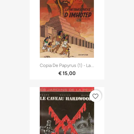
Copia De Papyrus (1) - La...
€ 15,00
favorite_border