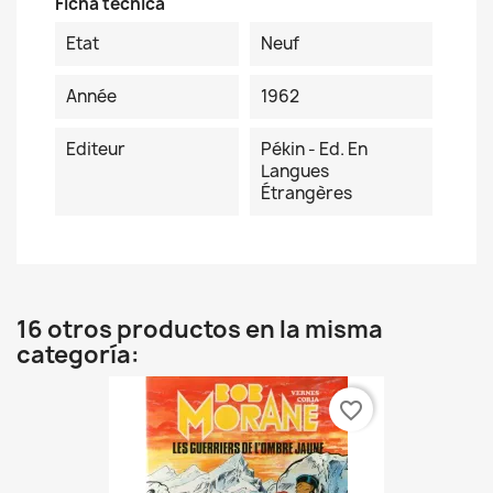
Ficha técnica
Etat
Neuf
Année
1962
Editeur
Pékin - Ed. En
Langues
Étrangères
16 otros productos en la misma
categoría:
favorite_border