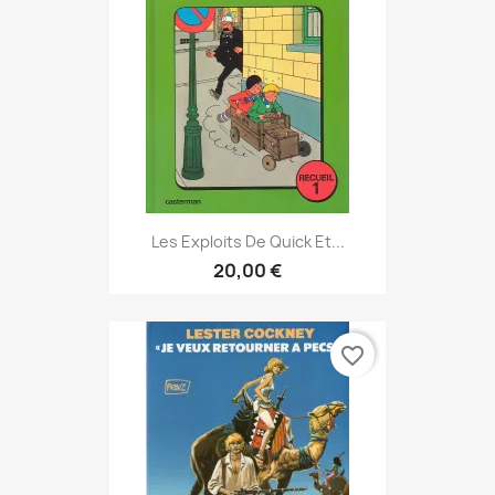
Les Exploits De Quick Et...
20,00 €
favorite_border