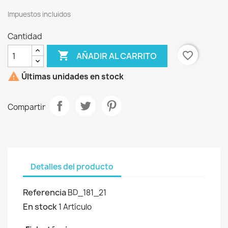
Impuestos incluidos
Cantidad

favorite_border
AÑADIR AL CARRITO

Últimas unidades en stock
Compartir
Detalles del producto
Referencia
BD_181_21
En stock
1 Artículo