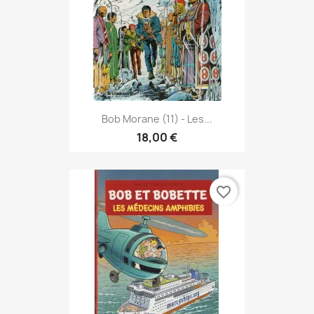
Bob Morane (11) - Les...
18,00 €
favorite_border