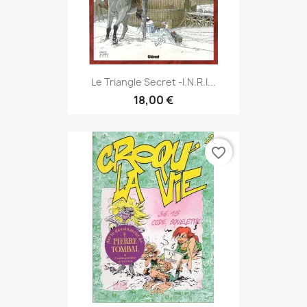
Le Triangle Secret -I.N.R.I...
18,00 €
favorite_border