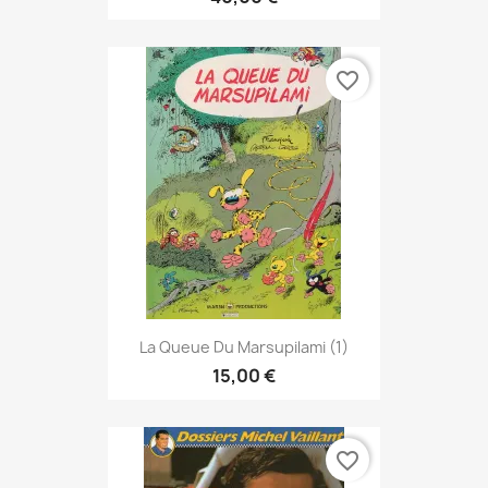
favorite_border
La Queue Du Marsupilami (1)
15,00 €
favorite_border