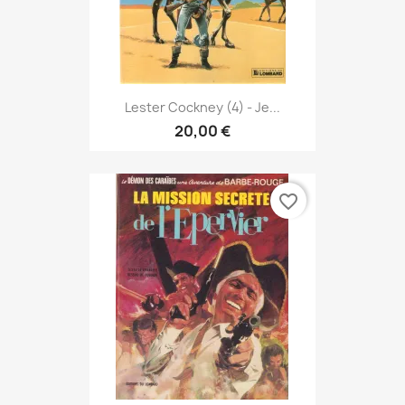
Lester Cockney (4) - Je...
20,00 €
favorite_border