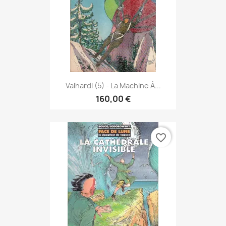
Valhardi (5) - La Machine À...
160,00 €
favorite_border