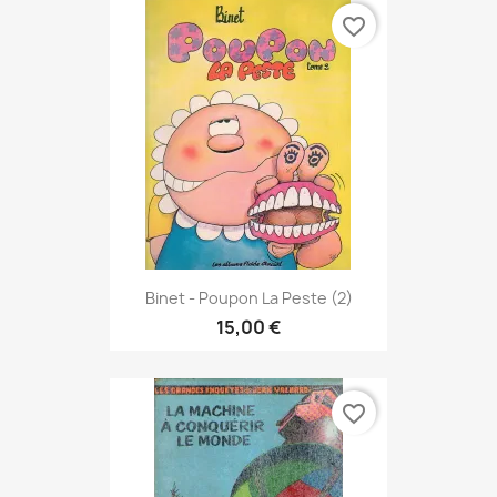
favorite_border
Binet - Poupon La Peste (2)
15,00 €
favorite_border