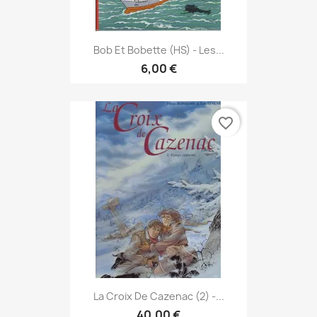
Bob Et Bobette (HS) - Les...
6,00 €
favorite_border
La Croix De Cazenac (2) -...
40,00 €