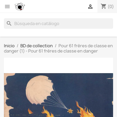
shopping_cart


(0)
search
Inicio
BD de collection
Pour 61 frères de classe en
danger (1) - Pour 61 frères de classe en danger