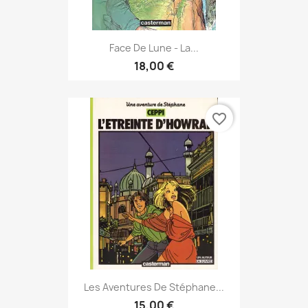
Face De Lune - La...
18,00 €
favorite_border
Les Aventures De Stéphane...
15,00 €