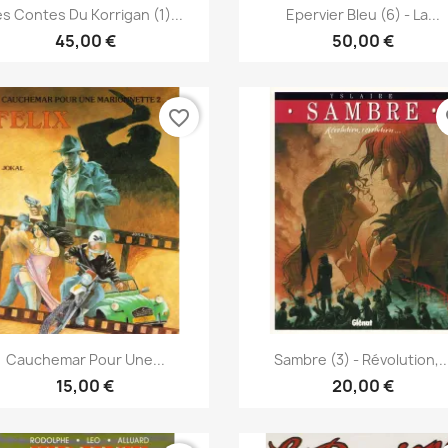
Γρήγορη προβολή
Γρήγορη προβολή


es Contes Du Korrigan (1)...
Epervier Bleu (6) - La...
45,00 €
50,00 €
favorite_border
fa
Γρήγορη προβολή
Γρήγορη προβολή


Cauchemar Pour Une...
Sambre (3) - Révolution,..
15,00 €
20,00 €