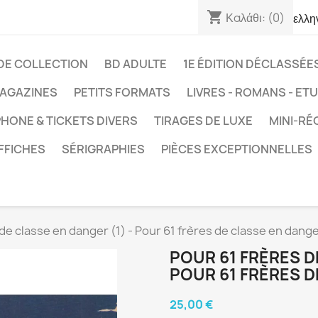
shopping_cart
Καλάθι:
(0)
ελλη
DE COLLECTION
BD ADULTE
1E ÉDITION DÉCLASSÉE
AGAZINES
PETITS FORMATS
LIVRES - ROMANS - ET
HONE & TICKETS DIVERS
TIRAGES DE LUXE
MINI-RÉ
FFICHES
SÉRIGRAPHIES
PIÈCES EXCEPTIONNELLES
 de classe en danger (1) - Pour 61 frères de classe en dang
POUR 61 FRÈRES D
POUR 61 FRÈRES 
25,00 €