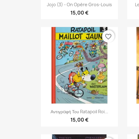
Γρήγορη προβολή

Jojo (3) - On Opère Gros-Louis
L
15,00 €
favorite_border
Γρήγορη προβολή

Αντιγραφή Του Ratapoil Roi...
15,00 €