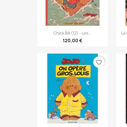
Γρήγορη προβολή

Chick Bill (12) - Les...
La
120,00 €
favorite_border