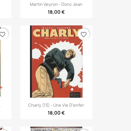
Γρήγορη προβολή

Martin Veyron - Donc Jean
18,00 €
vorite_border
favorite_border
Γρήγορη προβολή

.
Charly (13) - Une Vie D'enfer
18,00 €