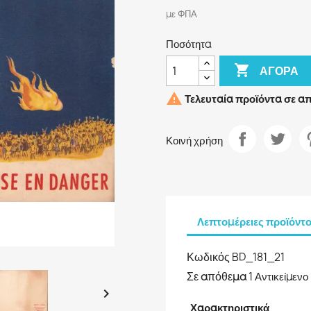
με ΦΠΑ
Ποσότητα

ΑΓΟΡΆ

Τελευταία προϊόντα σε α
Κοινή χρήση
Λεπτομέρειες προϊόντ
Κωδικός
BD_181_21
Σε απόθεμα
1 Αντικείμενο

Χαρακτηριστικά