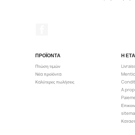
Facebook
ΠΡΟΪΌΝΤΑ
Η ΕΤΑ
Πτώση τιμών
Livrai
Νέα προϊόντα
Mentio
Καλύτερες πωλήσεις
Condit
A pro
Paieme
Επικοι
sitem
Κατασ