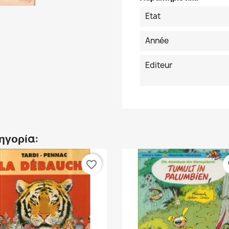
Etat
Année
Editeur
τηγορία:
favorite_border
fa