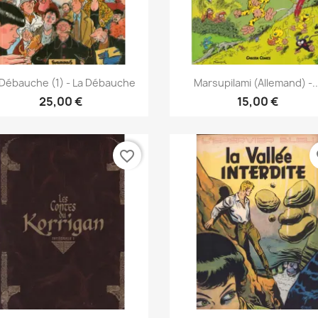
Γρήγορη προβολή
Γρήγορη προβολή


 Débauche (1) - La Débauche
Marsupilami (Allemand) -..
25,00 €
15,00 €
favorite_border
fa