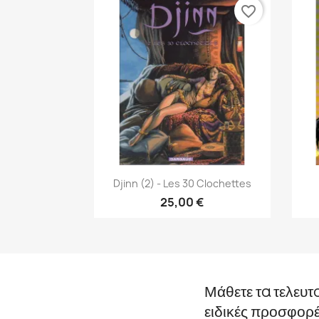
favorite_border
Γρήγορη προβολή

Djinn (2) - Les 30 Clochettes
25,00 €
Μάθετε τα τελευτ
ειδικές προσφορ