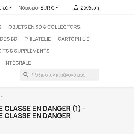



νικά
Νόμισμα:
EUR €
Σύνδεση
S
OBJETS EN 3D & COLLECTORS
UDES BD
PHILATÉLIE
CARTOPHILIE
CITS & SUPPLÉMENTS
INTÉGRALE
search
er
E CLASSE EN DANGER (1) -
DE CLASSE EN DANGER