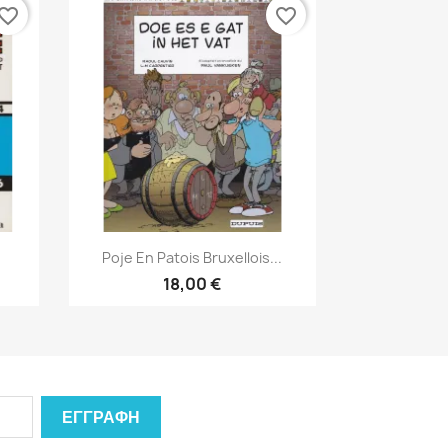
vorite_border
favorite_border
Γρήγορη προβολή

Poje En Patois Bruxellois...
18,00 €