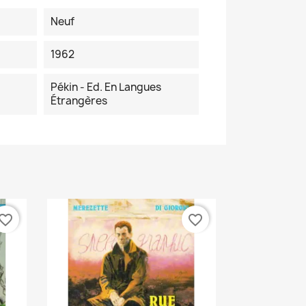
Neuf
1962
Pékin - Ed. En Langues
Étrangères
vorite_border
favorite_border