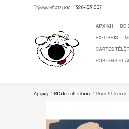
Τηλεφωνήστε μας:
+3264331307
ΑΡΧΙΚΉ
BD 
EX-LIBRIS
M
CARTES TÉLÉP
POSTERS ET A
Αρχική
BD de collection
Pour 61 frères