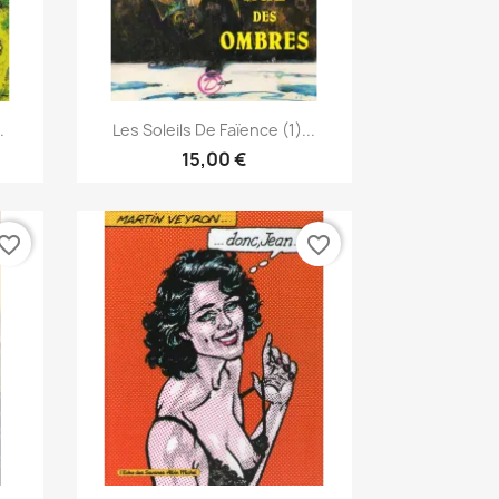
Γρήγορη προβολή

.
Les Soleils De Faïence (1)...
15,00 €
vorite_border
favorite_border