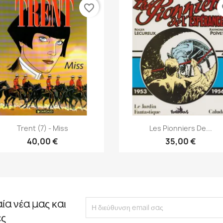
favorite_border
fa
Γρήγορη προβολή
Γρήγορη προβολή


Trent (7) - Miss
Les Pionniers De...
40,00 €
35,00 €
αία νέα μας και
ές