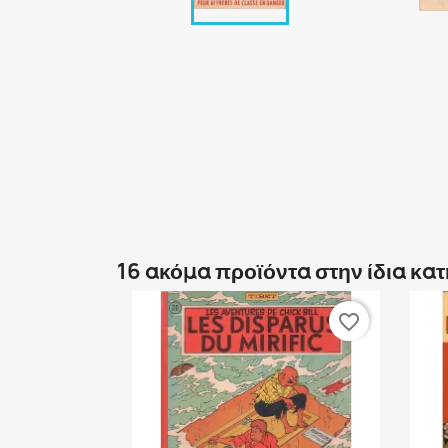
16 ακόμα προϊόντα στην ίδια κα
favorite_border