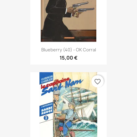
Blueberry (40) - OK Corral
15,00 €
favorite_border