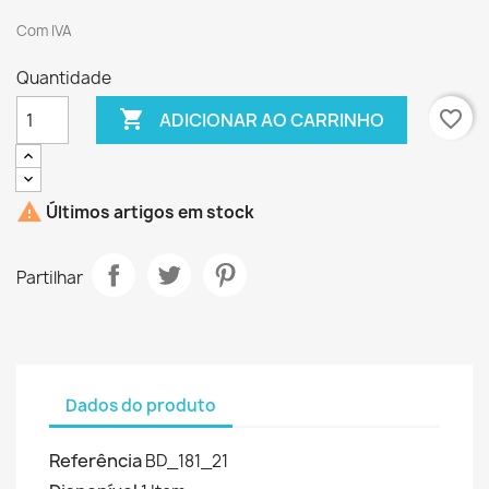
Com IVA
Quantidade

favorite_border
ADICIONAR AO CARRINHO

Últimos artigos em stock
Partilhar
Dados do produto
Referência
BD_181_21