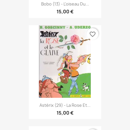
Bobo (13) - L'oiseau Du...
15,00 €
favorite_border
Astérix (29) - La Rose Et...
15,00 €