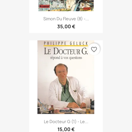
Simon Du Fleuve (8) -...
35,00 €
favorite_border
Le Docteur G (1) - Le...
15,00 €