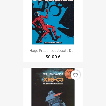
Hugo Praat - Les Jouets Du...
30,00 €
favorite_border