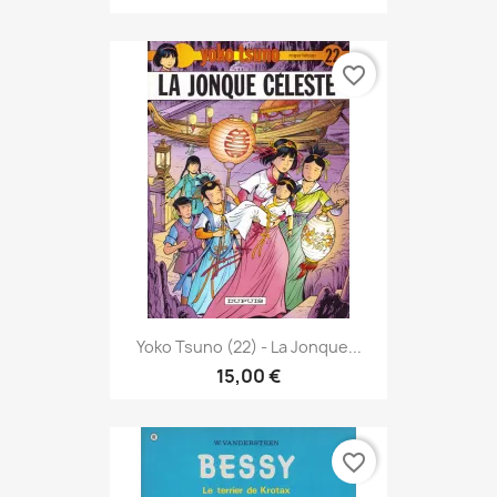
favorite_border
Yoko Tsuno (22) - La Jonque...
15,00 €
favorite_border