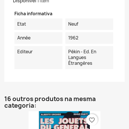
Disponível
1 Item
Ficha informativa
Etat
Neuf
Année
1962
Editeur
Pékin - Ed. En
Langues
Étrangères
16 outros produtos na mesma
categoria:
favorite_border