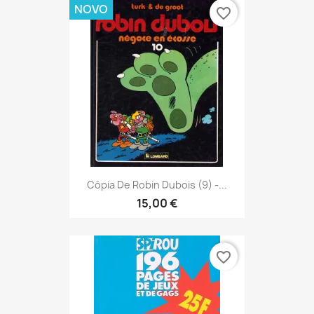
NOVO
favorite_border
Cópia De Robin Dubois (9) -...
15,00 €
favorite_border