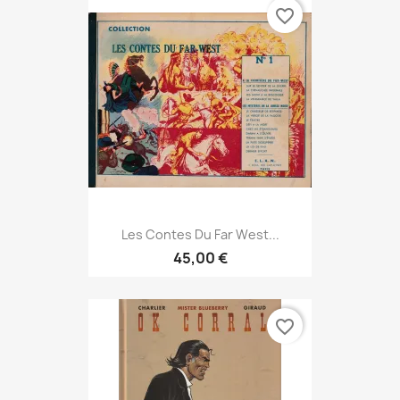
favorite_border
Les Contes Du Far West...
45,00 €
favorite_border