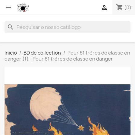
shopping_cart


(0)
search
Início
BD de collection
Pour 61 frères de classe en
danger (1) - Pour 61 frères de classe en danger