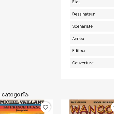
Etat
Dessinateur
Scénariste
Année
Editeur
Couverture
 categoría:
favorite_border
fa