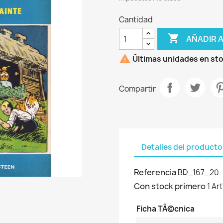
Cantidad

AÑADIR 

Últimas unidades en st
Compartir
Detalles del producto
Referencia
BD_167_20
Con stock primero
1 Ar
Ficha TÃ©cnica