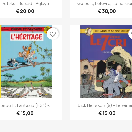
Vista rápida
Vista rápida


Putzker Ronald - Aglaya
Guibert, Lefèvre, Lemercier
€ 20,00
€ 30,00
favorite_border
fa
Vista rápida
Vista rápida


pirou Et Fantasio (HS.1) -...
Dick Herisson (9) - Le 7ème
€ 15,00
€ 15,00