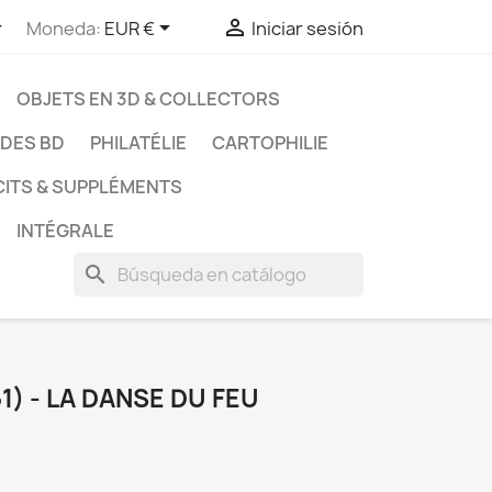



Moneda:
EUR €
Iniciar sesión
OBJETS EN 3D & COLLECTORS
UDES BD
PHILATÉLIE
CARTOPHILIE
CITS & SUPPLÉMENTS
INTÉGRALE
search
1) - LA DANSE DU FEU