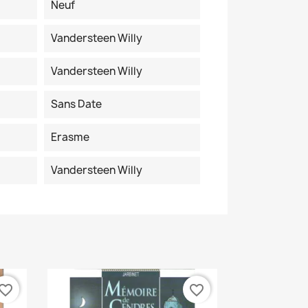
Neuf
Vandersteen Willy
Vandersteen Willy
Sans Date
Erasme
Vandersteen Willy
vorite_border
favorite_border