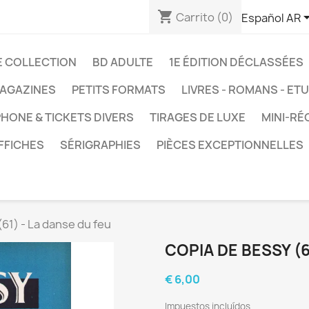
shopping_cart
Carrito
(0)
Español AR
E COLLECTION
BD ADULTE
1E ÉDITION DÉCLASSÉES
AGAZINES
PETITS FORMATS
LIVRES - ROMANS - ET
HONE & TICKETS DIVERS
TIRAGES DE LUXE
MINI-RÉ
FFICHES
SÉRIGRAPHIES
PIÈCES EXCEPTIONNELLES
(61) - La danse du feu
COPIA DE BESSY (6
€ 6,00
Impuestos incluídos