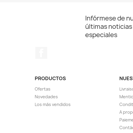
Infórmese de n
últimas noticias
especiales
Facebook
PRODUCTOS
NUES
Ofertas
Livrai
Novedades
Mentio
Los más vendidos
Condit
A pro
Paieme
Contá