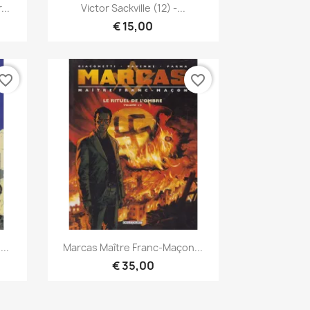
Vista rápida

...
Victor Sackville (12) -...
€ 15,00
vorite_border
favorite_border
Vista rápida

...
Marcas Maître Franc-Maçon...
€ 35,00