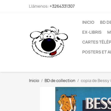
Llámenos:
+3264331307
INICIO
BD D
EX-LIBRIS
M
CARTES TÉLÉP
POSTERS ET A
Inicio
BD de collection
copia de Bessy 