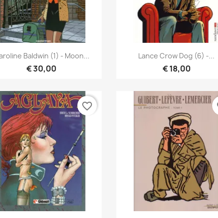
Vista rápida
Vista rápida


roline Baldwin (1) - Moon...
Lance Crow Dog (6) -...
€ 30,00
€ 18,00
favorite_border
fa