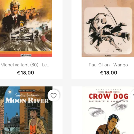
Vista rápida
Vista rápida


Michel Vaillant (30) - Le...
Paul Gillon - Wango
€ 18,00
€ 18,00
favorite_border
fa