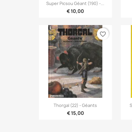
Vista rápida

Super Picsou Géant (190) -...
€ 10,00
favorite_border
Vista rápida

Thorgal (22) - Géants
S
€ 15,00