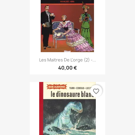
Les Maitres De L'orge (2) -...
40,00 €
favorite_border