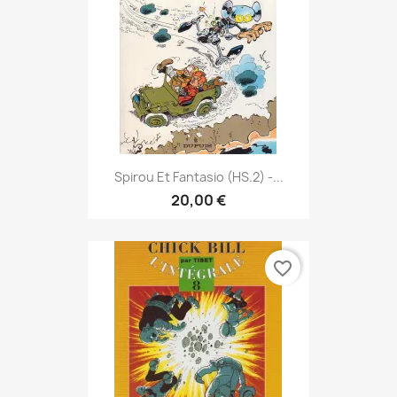
Spirou Et Fantasio (HS.2) -...
20,00 €
favorite_border