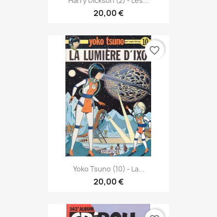
Harry Dickson (2) - Les...
20,00 €
favorite_border
Yoko Tsuno (10) - La...
20,00 €