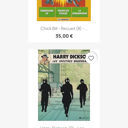
Chick Bill - Recueil (8) -...
35,00 €
favorite_border