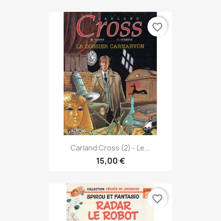
favorite_border
Carland Cross (2) - Le...
15,00 €
favorite_border