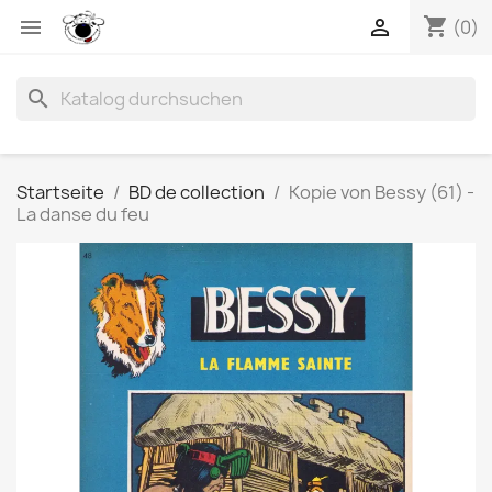
shopping_cart


(0)
search
Startseite
BD de collection
Kopie von Bessy (61) -
La danse du feu