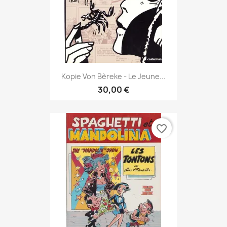
Kopie Von Bèreke - Le Jeune...
30,00 €
favorite_border