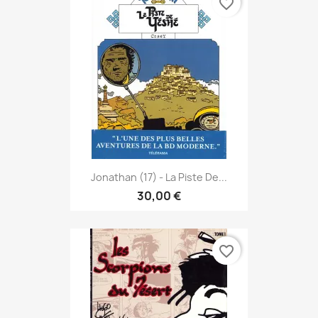
favorite_border
Jonathan (17) - La Piste De...
30,00 €
favorite_border