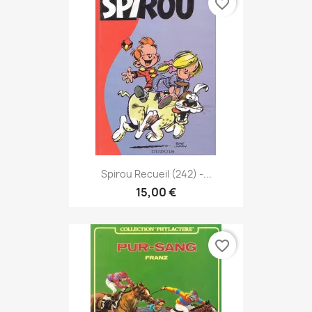
favorite_border
Spirou Recueil (242) -...
15,00 €
favorite_border