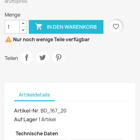
Bruttopreis
Menge

favorite_border
IN DEN WARENKORB

Nur noch wenige Teile verfügbar
Teilen
Artikeldetails
Artikel-Nr.
BD_167_20
Auf Lager
1 Artikel
Technische Daten