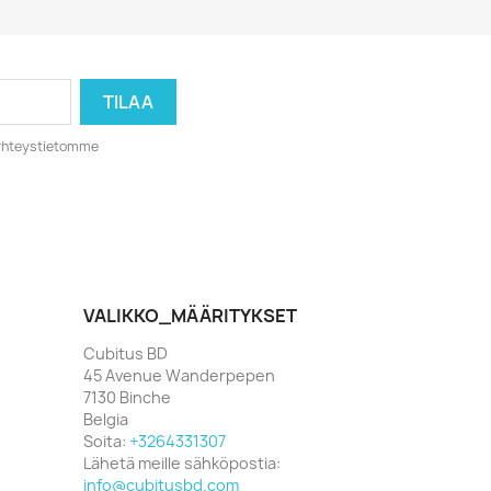
o yhteystietomme
VALIKKO_MÄÄRITYKSET
Cubitus BD
45 Avenue Wanderpepen
7130 Binche
Belgia
Soita:
+3264331307
Lähetä meille sähköpostia:
info@cubitusbd.com