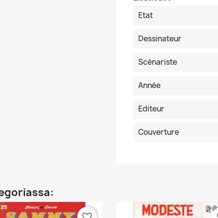
Etat
Dessinateur
Scénariste
Année
Editeur
Couverture
egoriassa:
favorite_border
fa