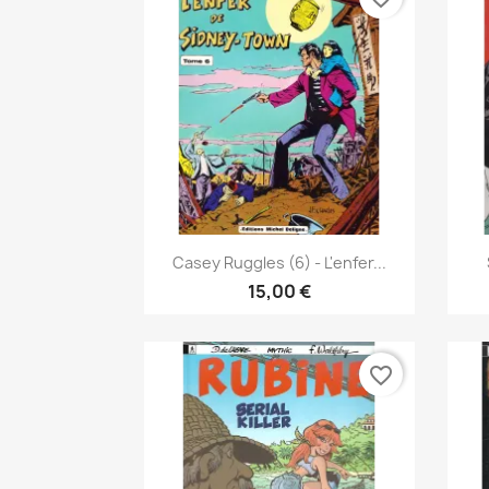
Pikakatselu

Casey Ruggles (6) - L'enfer...
15,00 €
favorite_border