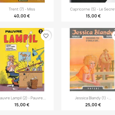
Pikakatselu
Pikakatselu


Trent (7) - Miss
Capricorne (5) - Le Secre
40,00 €
15,00 €
favorite_border
fa
Pikakatselu
Pikakatselu


auvre Lampil (2) - Pauvre...
Jessica Blandy (1) -...
15,00 €
25,00 €