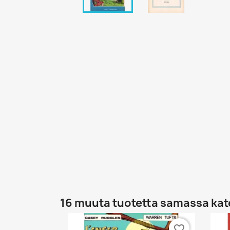
16 muuta tuotetta samassa kat
favorite_border