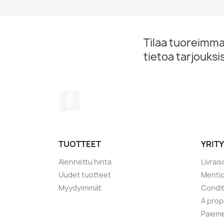
Tilaa tuoreimmat
tietoa tarjouks
Facebook
TUOTTEET
YRIT
Alennettu hinta
Livrai
Uudet tuotteet
Mentio
Myydyimmät
Condit
A pro
Paieme