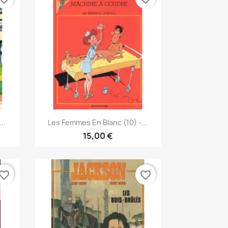
Pikakatselu

..
Les Femmes En Blanc (10) -...
15,00 €
vorite_border
favorite_border