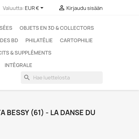


Valuutta:
EUR €
Kirjaudu sisään
SSÉES
OBJETS EN 3D & COLLECTORS
UDES BD
PHILATÉLIE
CARTOPHILIE
CITS & SUPPLÉMENTS
INTÉGRALE
search
 BESSY (61) - LA DANSE DU