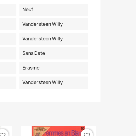
Neuf
Vandersteen Willy
Vandersteen Willy
Sans Date
Erasme
Vandersteen Willy
vorite_border
favorite_border