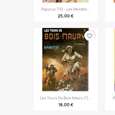
Pikakatselu

Papyrus (19) - Les Momies...
25,00 €
favorite_border
Pikakatselu

Les Tours De Bois Maury (1)...
P
18,00 €