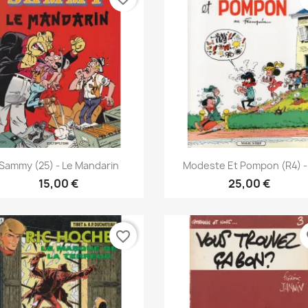
Pikakatselu
Pikakatselu


Sammy (25) - Le Mandarin
Modeste Et Pompon (R4) -.
15,00 €
25,00 €
favorite_border
fa