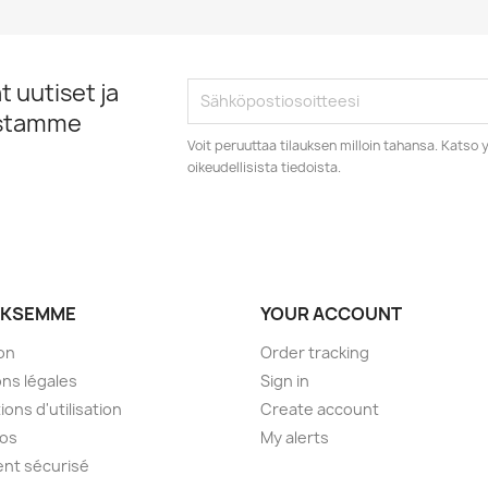
 uutiset ja
istamme
Voit peruuttaa tilauksen milloin tahansa. Kats
oikeudellisista tiedoista.
YKSEMME
YOUR ACCOUNT
son
Order tracking
ns légales
Sign in
ions d'utilisation
Create account
pos
My alerts
nt sécurisé