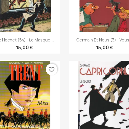
Pikakatselu
Pikakatselu


c Hochet (54) - Le Masque...
Germain Et Nous (3) - Vous.
15,00 €
15,00 €
favorite_border
fa