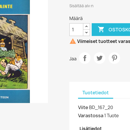
Sisältää alv:n
Määrä

OSTOSKO

Viimeiset tuotteet vara
Jaa
Tuotetiedot
Viite
BD_167_20
Varastossa
1 Tuote
Lisätiedot