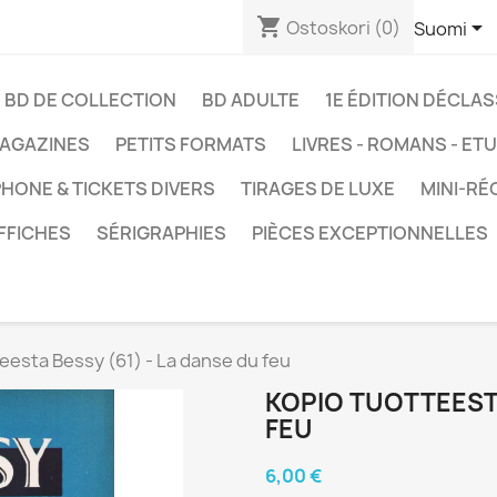
shopping_cart

Ostoskori
(0)
Suomi
BD DE COLLECTION
BD ADULTE
1E ÉDITION DÉCLA
AGAZINES
PETITS FORMATS
LIVRES - ROMANS - ET
HONE & TICKETS DIVERS
TIRAGES DE LUXE
MINI-RÉ
FFICHES
SÉRIGRAPHIES
PIÈCES EXCEPTIONNELLES
eesta Bessy (61) - La danse du feu
KOPIO TUOTTEESTA
FEU
6,00 €