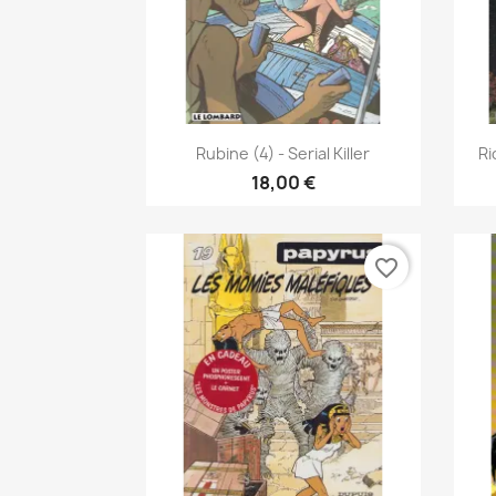
Pikakatselu

Rubine (4) - Serial Killer
Ri
18,00 €
favorite_border