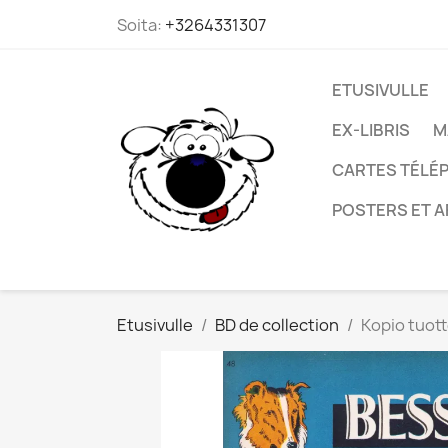
Soita:
+3264331307
ETUSIVULLE
EX-LIBRIS
M
CARTES TÉLÉP
POSTERS ET A
Etusivulle
BD de collection
Kopio tuott