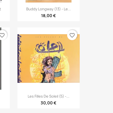
Pikakatselu

t
Buddy Longway (13) - Le...
18,00 €
vorite_border
favorite_border
Pikakatselu

Les Filles De Soleil (5) -...
30,00 €