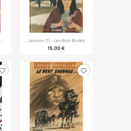
Pikakatselu

..
Jackson (1) - Les Bois-Brulés
15,00 €
vorite_border
favorite_border