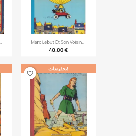
نظرة سريعة

..
Marc Lebut Et Son Voisin...
40.00 €
تخفيضات!
favorite_border