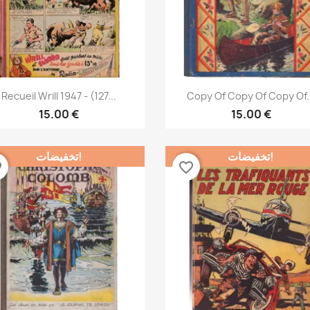
نظرة سريعة
نظرة سريعة


Recueil Wrill 1947 - (127...
Copy Of Copy Of Copy Of.
15.00 €
15.00 €
تخفيضات!
تخفيضات!
der
favorite_border