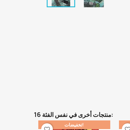
16 منتجات أخرى في نفس الفئة:
تخفيضات!
favorite_border
favorite_bor