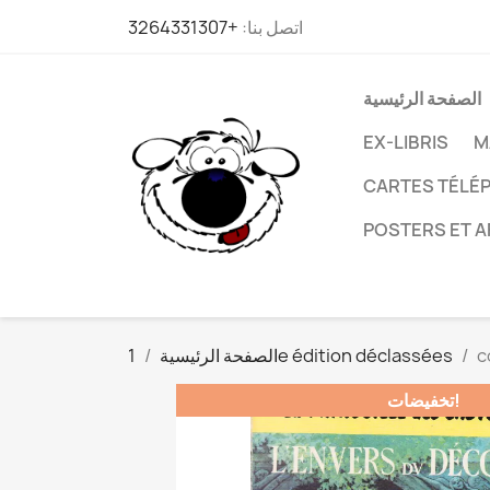
اتصل بنا:
+3264331307
الصفحة الرئيسية
EX-LIBRIS
M
CARTES TÉLÉP
POSTERS ET A
c
1e édition déclassées
الصفحة الرئيسية
تخفيضات!