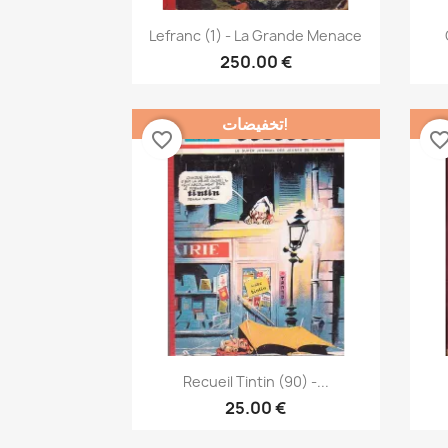
نظرة سريعة

Lefranc (1) - La Grande Menace
250.00 €
تخفيضات!
favorite_border
favorite_bor
نظرة سريعة

Recueil Tintin (90) -...
25.00 €