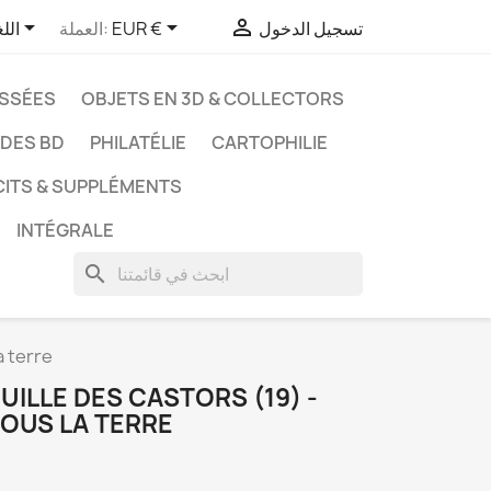



تسجيل الدخول
EUR €
العملة:
الل
ASSÉES
OBJETS EN 3D & COLLECTORS
UDES BD
PHILATÉLIE
CARTOPHILIE
CITS & SUPPLÉMENTS
INTÉGRALE
search
a terre
UILLE DES CASTORS (19) -
SOUS LA TERRE