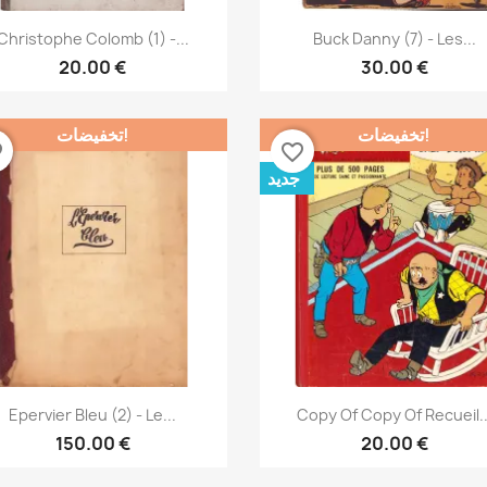
نظرة سريعة
نظرة سريعة


Christophe Colomb (1) -...
Buck Danny (7) - Les...
20.00 €
30.00 €
تخفيضات!
تخفيضات!
der
favorite_border
جديد
نظرة سريعة
نظرة سريعة


Epervier Bleu (2) - Le...
Copy Of Copy Of Recueil..
150.00 €
20.00 €