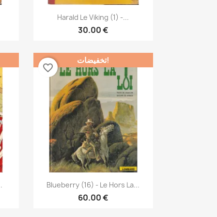
نظرة سريعة

Harald Le Viking (1) -...
30.00 €
تخفيضات!
favorite_border
نظرة سريعة

.
Blueberry (16) - Le Hors La...
60.00 €