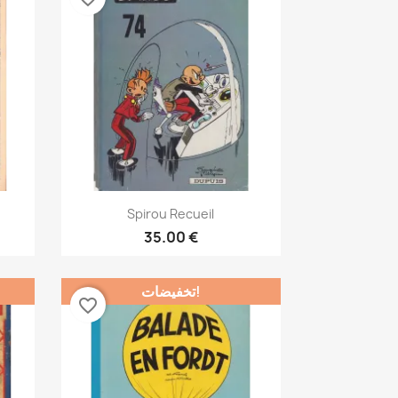
نظرة سريعة

Spirou Recueil
35.00 €
تخفيضات!
favorite_border