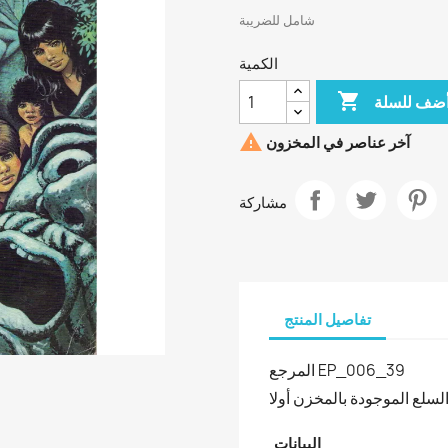
شامل للضريبة
الكمية

ضف للسلة

آخر عناصر في المخزون
مشاركة
تفاصيل المنتج
المرجع
EP_006_39
لسلع الموجودة بالمخزن أولا
البيانات