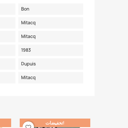
Bon
Mitacq
Mitacq
1983
Dupuis
Mitacq
تخفيضات!
favorite_border