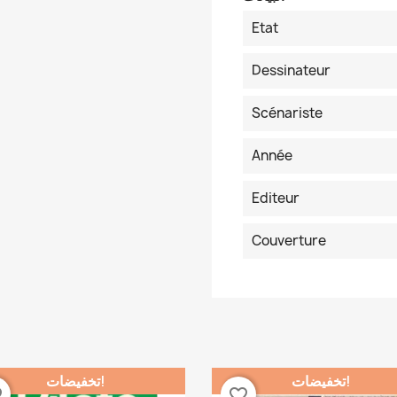
Etat
Dessinateur
Scénariste
Année
Editeur
Couverture
تخفيضات!
تخفيضات!
der
favorite_border