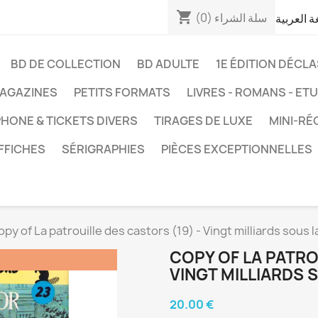
shopping_cart
سلة الشراء
(0)
غة العربية
BD DE COLLECTION
BD ADULTE
1E ÉDITION DÉCL
AGAZINES
PETITS FORMATS
LIVRES - ROMANS - ET
HONE & TICKETS DIVERS
TIRAGES DE LUXE
MINI-RÉ
FFICHES
SÉRIGRAPHIES
PIÈCES EXCEPTIONNELLES
opy of La patrouille des castors (19) - Vingt milliards sous l
COPY OF LA PATRO
VINGT MILLIARDS 
20.00 €