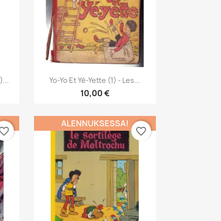
Pikakatselu

...
Yo-Yo Et Yé-Yette (1) - Les...
10,00 €
ALENNUKSESSA!
vorite_border
favorite_border