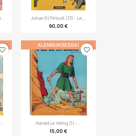
Pikakatselu

...
Johan Et Pirlouit (13) - Le...
90,00 €
ALENNUKSESSA!
vorite_border
favorite_border
Pikakatselu

..
Harald Le Viking (1) -...
15,00 €