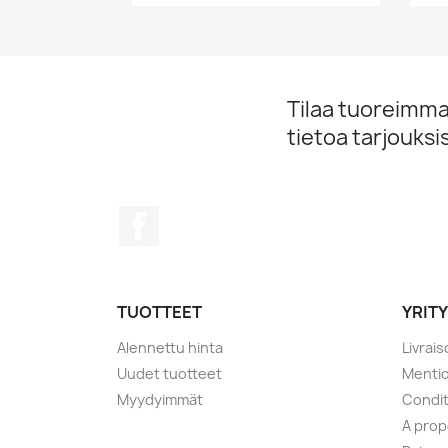
Tilaa tuoreimmat
tietoa tarjouks
Facebook
TUOTTEET
YRIT
Alennettu hinta
Livrai
Uudet tuotteet
Mentio
Myydyimmät
Condit
A pro