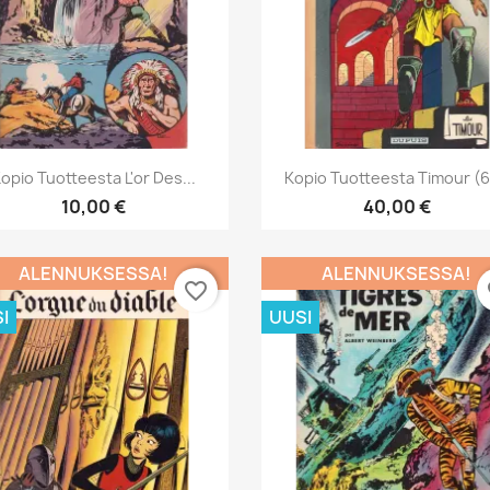
Pikakatselu
Pikakatselu


opio Tuotteesta L'or Des...
Kopio Tuotteesta Timour (6)
10,00 €
40,00 €
ALENNUKSESSA!
ALENNUKSESSA!
favorite_border
fa
I
UUSI