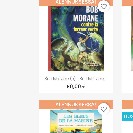
ALENNUKSESSA!
favorite_border
Pikakatselu

Bob Morane (5) - Bob Morane...
80,00 €
ALENNUKSESSA!
favorite_border
UUS