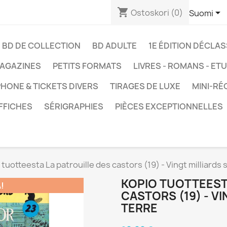
shopping_cart

Ostoskori
(0)
Suomi
BD DE COLLECTION
BD ADULTE
1E ÉDITION DÉCLA
AGAZINES
PETITS FORMATS
LIVRES - ROMANS - ET
HONE & TICKETS DIVERS
TIRAGES DE LUXE
MINI-RÉ
FFICHES
SÉRIGRAPHIES
PIÈCES EXCEPTIONNELLES
 tuotteesta La patrouille des castors (19) - Vingt milliards 
KOPIO TUOTTEEST
!
CASTORS (19) - V
TERRE