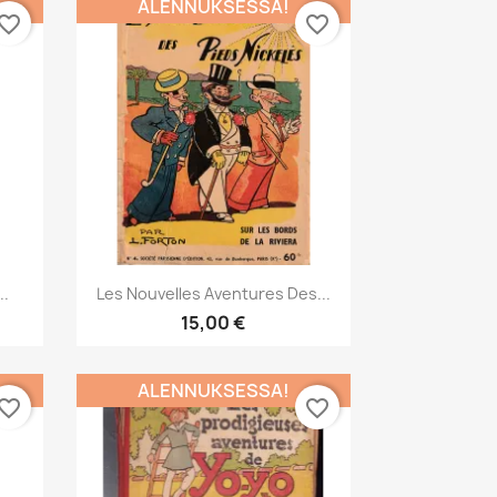
ALENNUKSESSA!
vorite_border
favorite_border
Pikakatselu

..
Les Nouvelles Aventures Des...
15,00 €
ALENNUKSESSA!
vorite_border
favorite_border