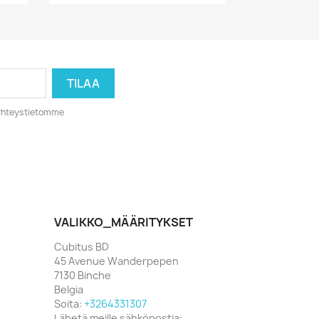
o yhteystietomme
VALIKKO_MÄÄRITYKSET
Cubitus BD
45 Avenue Wanderpepen
7130 Binche
Belgia
Soita:
+3264331307
Lähetä meille sähköpostia: