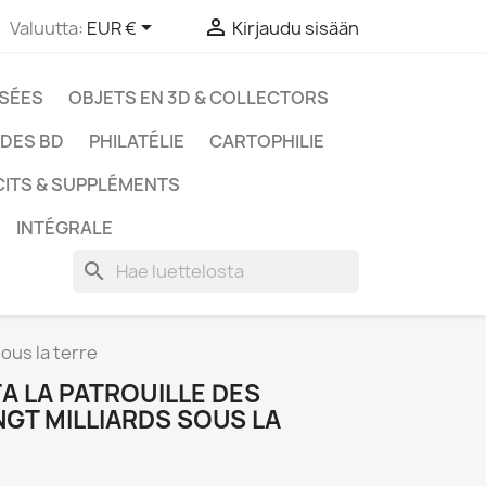


Valuutta:
EUR €
Kirjaudu sisään
SSÉES
OBJETS EN 3D & COLLECTORS
UDES BD
PHILATÉLIE
CARTOPHILIE
CITS & SUPPLÉMENTS
INTÉGRALE
search
sous la terre
A LA PATROUILLE DES
INGT MILLIARDS SOUS LA