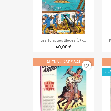
Pikakatselu

Les Tuniques Bleues (7) -...
K
40,00 €
ALENNUKSESSA!
favorite_border
UUS