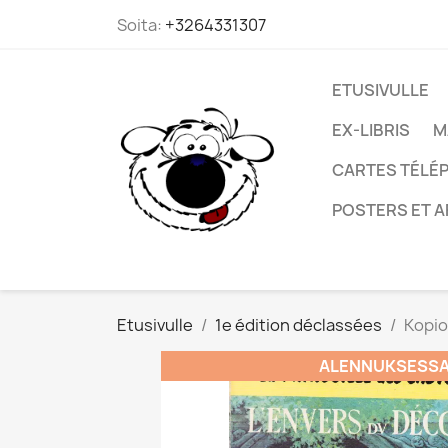
Soita:
+3264331307
ETUSIVULLE
EX-LIBRIS
M
CARTES TÉLÉP
POSTERS ET A
Etusivulle
1e édition déclassées
Kopio
ALENNUKSESSA