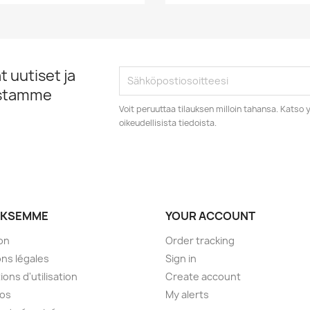
 uutiset ja
istamme
Voit peruuttaa tilauksen milloin tahansa. Kats
oikeudellisista tiedoista.
YKSEMME
YOUR ACCOUNT
son
Order tracking
ns légales
Sign in
ions d'utilisation
Create account
pos
My alerts