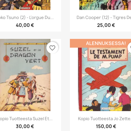
Pikakatselu
Pikakatselu


ko Tsuno (2) - L'orgue Du...
Dan Cooper (12) - Tigres De
40,00 €
25,00 €
ALENNUKSESSA!
favorite_border
fa
Pikakatselu
Pikakatselu


opio Tuotteesta Suzel Et...
Kopio Tuotteesta Jo Zette.
30,00 €
150,00 €