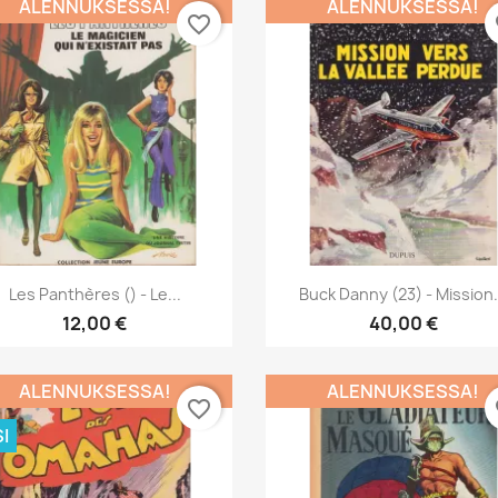
ALENNUKSESSA!
ALENNUKSESSA!
favorite_border
fa
Pikakatselu
Pikakatselu


Les Panthères () - Le...
Buck Danny (23) - Mission.
12,00 €
40,00 €
ALENNUKSESSA!
ALENNUKSESSA!
favorite_border
fa
I