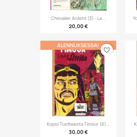
Pikakatselu

Chevalier Ardent (3) - La...
Yo
20,00 €
ALENNUKSESSA!
favorite_border
Pikakatselu

Kopio Tuotteesta Timour (6)...
K
30,00 €