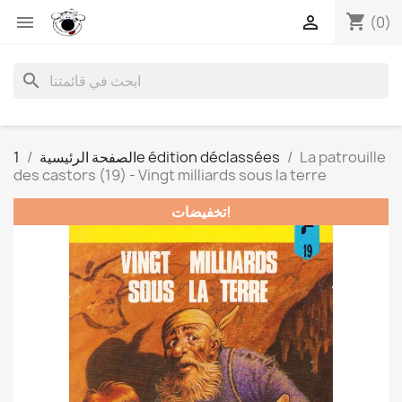
shopping_cart


(0)
search
La patrouille
1e édition déclassées
الصفحة الرئيسية
des castors (19) - Vingt milliards sous la terre
تخفيضات!