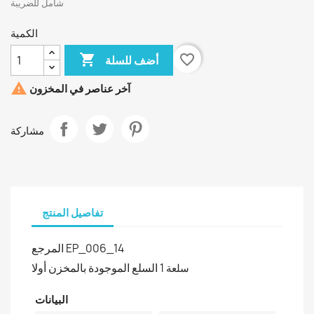
شامل للضريبة
الكمية

favorite_border
أضف للسلة

آخر عناصر في المخزون
مشاركة
تفاصيل المنتج
المرجع
EP_006_14
السلع الموجودة بالمخزن أولا
1 سلعة
البيانات