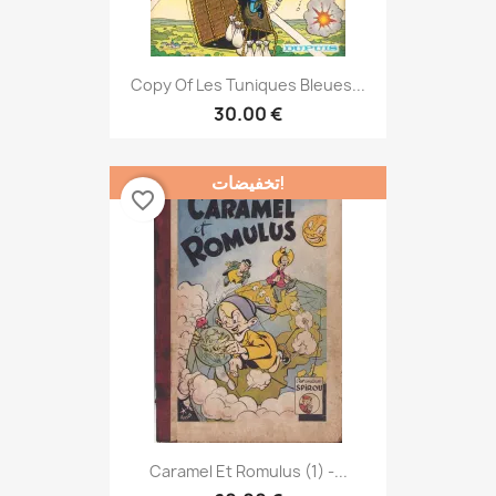
Copy Of Les Tuniques Bleues...
30.00 €
تخفيضات!
favorite_border
Caramel Et Romulus (1) -...