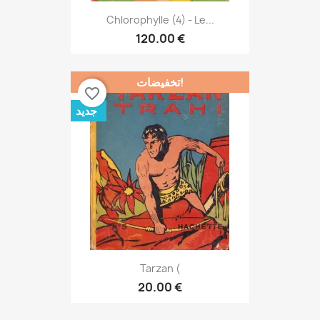
Chlorophylle (4) - Le...
120.00 €
تخفيضات!
favorite_border
جديد
Tarzan (
20.00 €