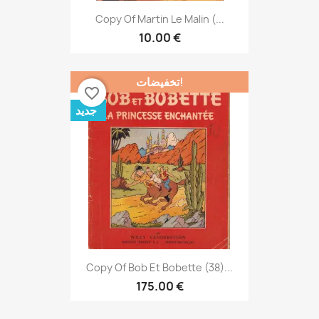
Copy Of Martin Le Malin (...
10.00 €
تخفيضات!
favorite_border
جديد
Copy Of Bob Et Bobette (38)...
175.00 €