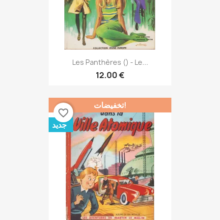
Les Panthères () - Le...
12.00 €
تخفيضات!
favorite_border
جديد