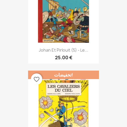
Johan Et Pirlouit (5) - Le...
25.00 €
تخفيضات!
favorite_border