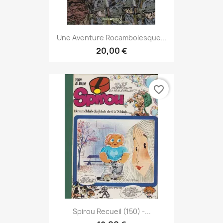
Une Aventure Rocambolesque...
20,00 €
favorite_border
Spirou Recueil (150) -...