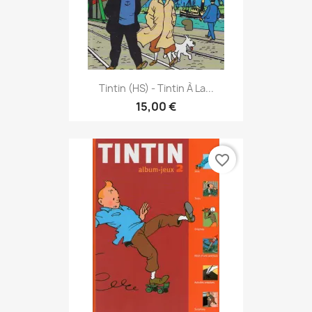
Tintin (HS) - Tintin À La...
15,00 €
favorite_border