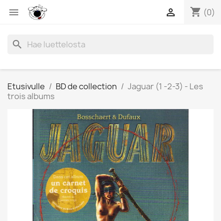
shopping_cart


(0)
search
Etusivulle
BD de collection
Jaguar (1 -2-3) - Les
trois albums