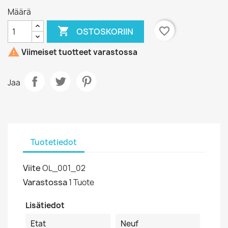
Määrä

favorite_border
OSTOSKORIIN

Viimeiset tuotteet varastossa
Jaa
Tuotetiedot
Viite
OL_001_02
Varastossa
1 Tuote
Lisätiedot
Etat
Neuf