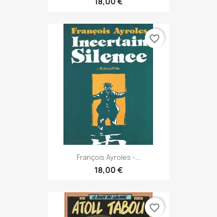
18,00 €
favorite_border
François Ayroles -...
18,00 €
favorite_border