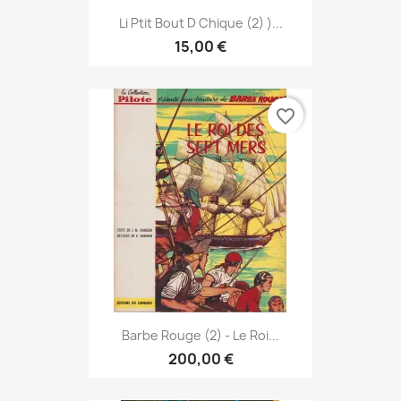
Li Ptit Bout D Chique (2) )...
15,00 €
favorite_border
Barbe Rouge (2) - Le Roi...
200,00 €