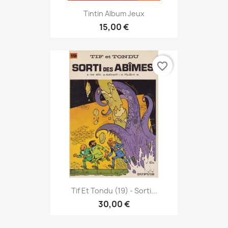
Tintin Album Jeux
15,00 €
favorite_border
Tif Et Tondu (19) - Sorti...
30,00 €