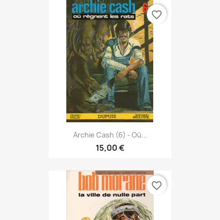
favorite_border
Archie Cash (6) - Où...
15,00 €
favorite_border