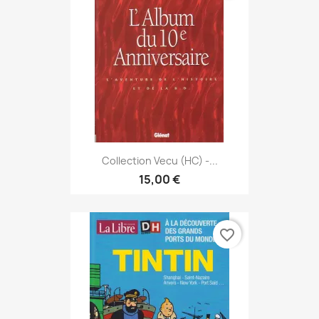
Collection Vecu (HC) -...
15,00 €
favorite_border