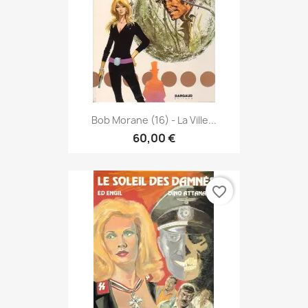
Bob Morane (16) - La Ville...
60,00 €
favorite_border