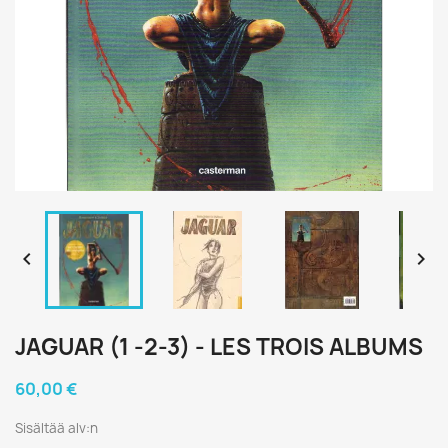


JAGUAR (1 -2-3) - LES TROIS ALBUMS
60,00 €
Sisältää alv:n